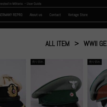
erested in Militaria.・User Guide
GERMANY REPRO
About us
Contact
Vintage Store
ALL ITEM
WWII G
売り切れ
売り切れ