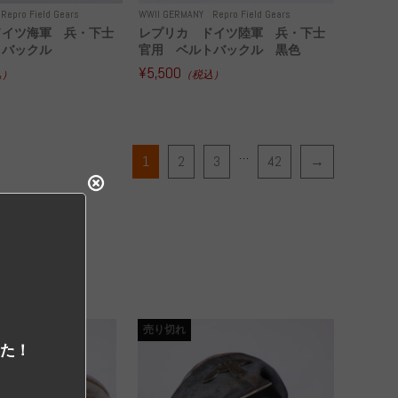
Repro Field Gears
WWII GERMANY
Repro Field Gears
ドイツ海軍 兵・下士
レプリカ ドイツ陸軍 兵・下士
トバックル
官用 ベルトバックル 黒色
¥5,500
込）
（税込）
…
1
2
3
42
→
売り切れ
した！