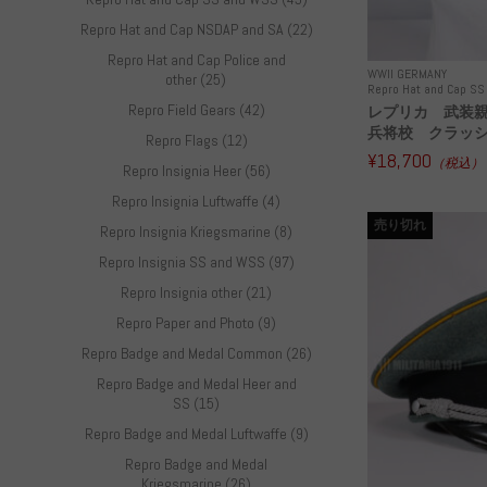
Repro Hat and Cap NSDAP and SA (22)
Repro Hat and Cap Police and
WWII GERMANY
other (25)
Repro Hat and Cap S
Repro Field Gears (42)
レプリカ 武装親
兵将校 クラッシュ
Repro Flags (12)
¥18,700
（税込）
Repro Insignia Heer (56)
Repro Insignia Luftwaffe (4)
売り切れ
Repro Insignia Kriegsmarine (8)
Repro Insignia SS and WSS (97)
Repro Insignia other (21)
Repro Paper and Photo (9)
Repro Badge and Medal Common (26)
Repro Badge and Medal Heer and
SS (15)
Repro Badge and Medal Luftwaffe (9)
Repro Badge and Medal
Kriegsmarine (26)