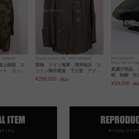
I GERMANY
Original Uniform WH
WWII GERMANY
WWII GERMANY
Repro Hat and Cap
地上師団 ス
実物 ドイツ海軍 湾岸砲兵 コ
真贋不明品 
ト コッ...
ットン製作業服 下士官 アド...
明 制帽 中
¥286,000
（税込）
¥99,000
（税
物アイテム
すべてのレプリカ