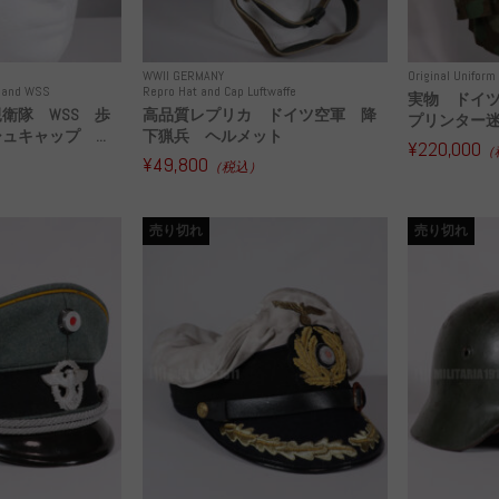
WWII GERMANY
Original Unifor
S and WSS
Repro Hat and Cap Luftwaffe
実物 ドイ
衛隊 WSS 歩
高品質レプリカ ドイツ空軍 降
プリンター迷
キャップ ...
下猟兵 ヘルメット
¥220,000
（
¥49,800
（税込）
売り切れ
売り切れ