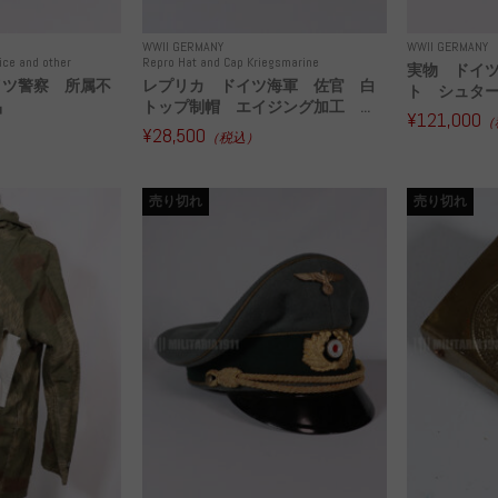
WWII GERMANY
WWII GERMANY
ice and other
Repro Hat and Cap Kriegsmarine
実物 ドイツ
イツ警察 所属不
レプリカ ドイツ海軍 佐官 白
ト シュタ
品
トップ制帽 エイジング加工 ...
¥121,000
（
¥28,500
（税込）
売り切れ
売り切れ