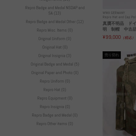
Repro Badge and Medal NSDAP and
WWII GERMANY
SA (13)
Repro Hat and Cap Pol
Repro Badge and Medal Other (12)
真贋不明品 ド
明 制帽 中古
Repro Misc. Items (0)
¥99,000
（税込）
Original Uniform (0)
Original Hat (0)
売り切れ
Original Insignia (3)
Original Badge and Medal (5)
Original Paper and Photo (0)
Repro Uniform (0)
Repro Hat (0)
Repro Equipment (0)
Repro Insignia (0)
Repro Badge and Medal (0)
Repro Other items (0)