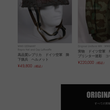
WWII GERMANY
Original Uniform WH
WWI
Repro Hat and Cap Luftwaffe
実物 ドイツ空軍 
高品質レプリカ ドイツ空軍 降
プリンター迷彩 コー
下猟兵 ヘルメット
¥220,000
（税込）
¥49,800
（税込）
すべての実