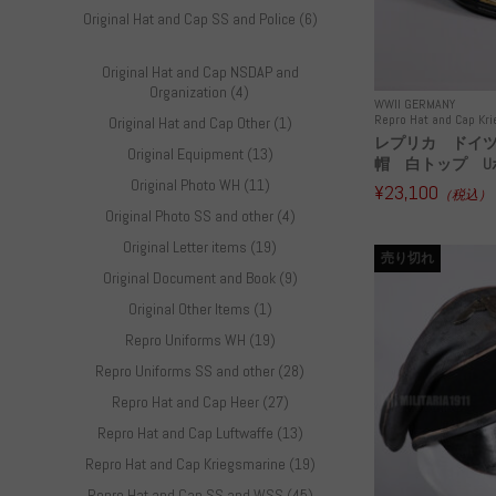
Original Hat and Cap SS and Police (6)
Original Hat and Cap NSDAP and
Organization (4)
WWII GERMANY
Repro Hat and Cap Kr
Original Hat and Cap Other (1)
レプリカ ドイ
Original Equipment (13)
帽 白トップ U
Original Photo WH (11)
¥23,100
（税込）
Original Photo SS and other (4)
Original Letter items (19)
売り切れ
Original Document and Book (9)
Original Other Items (1)
Repro Uniforms WH (19)
Repro Uniforms SS and other (28)
Repro Hat and Cap Heer (27)
Repro Hat and Cap Luftwaffe (13)
Repro Hat and Cap Kriegsmarine (19)
Repro Hat and Cap SS and WSS (45)