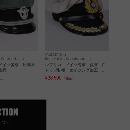
WWII GERMANY
 Police and other
Repro Hat and Cap Kriegsmarine
ドイツ警察 所属不
レプリカ ドイツ海軍 佐官 白
古品
トップ制帽 エイジング加工 ...
¥28,500
込）
（税込）
アイテム