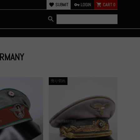
favorite
SUBMIT
vpn_key
LOGIN
shopping_cart
CART
0
search
ERMANY
売り切れ