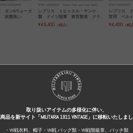
WWII GERMANY
WWII GERMANY
Repro Hat and Cap Heer
WWII GERMANY
 タン&ウォータ
レプリカ ミヒャエル・ヤンケ
レプリカ 
ク 状態良い
製 ドイツ陸軍 将官製造 クラ...
官用 ベル
¥49,400
¥4,400
）
（税込）
（税
取り扱いアイテムの多様化に伴い、
売り切れ
売り切れ
商品を新サイト「MILITARIA 1911 VINTAGE」に移転いたしま
・VN戦衣料、帽子・VN戦 バッグ類・VN戦階級章、パッチ類