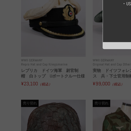
・U
WWII GERMANY
WWII GERMANY
Repro Hat and Cap Kriegsmarine
Original Hat and Cap Other
レプリカ ドイツ海軍 尉官制
実物 ドイツフォレ
帽 白トップ Uボートクルー仕様
ス 兵・下士官用制帽
¥23,100
¥99,000
（税込）
（税込）
売り切れ
売り切れ