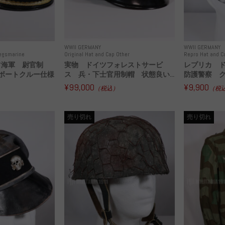
WWII GERMANY
WWII GERMANY
iegsmarine
Original Hat and Cap Other
Repro Hat and C
ツ海軍 尉官制
実物 ドイツフォレストサービ
レプリカ 
ボートクルー仕様
ス 兵・下士官用制帽 状態良い...
防護警察 ク
¥99,000
¥9,900
（税込）
（税
売り切れ
売り切れ