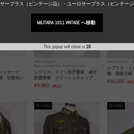
Sサーブラス（ビンテージ品）・ユーロサープラス（ビンテー
MILITARIA 1911 VINTAGE へ移動
This popup will close in:
15
WWII GERMANY
WWII GERMANY
R
Repro Hat and Cap Police and other
レプリカ ミ
ストサービ
レプリカ ドイツ秩序警察 都市
製 国家元帥 
 状態良い...
防護警察 クラッシュキャップ...
¥55,000
（税
¥9,900
（税込）
売り切れ
売り切れ