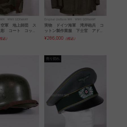
m WH
WWII GERMANY
Original Uniform WH
WWII GERMANY
ツ空軍 地上師団 ス
実物 ドイツ海軍 湾岸砲兵 コ
彩 コート コッ...
ットン製作業服 下士官 アド...
¥286,000
税込）
（税込）
売り切れ