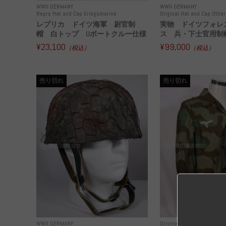
WWII GERMANY
WWII GERMANY
Repro Hat and Cap Kriegsmarine
Original Hat and Cap Other
レプリカ ドイツ海軍 尉官制
実物 ドイツフォレ
帽 白トップ Uボートクルー仕様
ス 兵・下士官用制帽
¥23,100
¥99,000
（税込）
（税込）
売り切れ
売り切れ
WWII GERMANY
Original Uniform WH
WWI