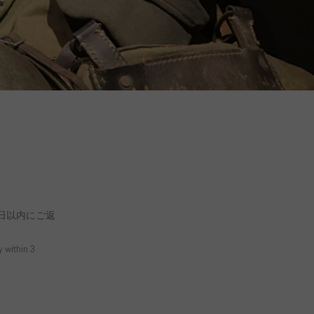
日以内にご返
y within 3