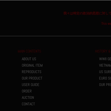
我々は特定の政治的思想に対し
This we
MAIN CONTENTS
HISTORY &
ABOUT US
WWII G
ORIGINAL ITEM
VIETNA
REPRODUCTS
US SUR
OUR PRODUCT
EURO S
USER GUIDE
OUR PR
ORDER
AUCTION
CONTACT