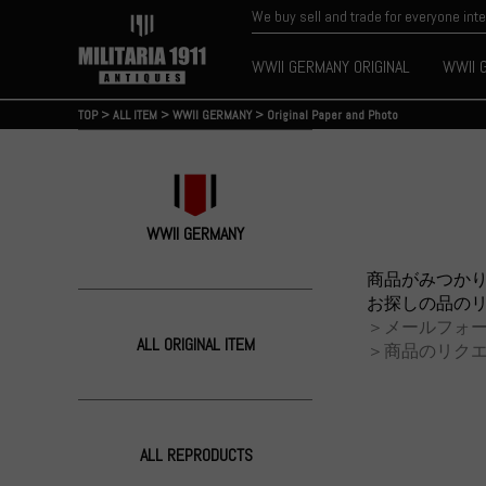
We buy sell and trade for everyone int
WWII GERMANY ORIGINAL
WWII 
TOP
>
ALL ITEM
>
WWII GERMANY
>
Original Paper and Photo
WWII GERMANY
商品がみつか
お探しの品の
＞メールフォ
ALL ORIGINAL ITEM
＞商品のリク
ALL REPRODUCTS