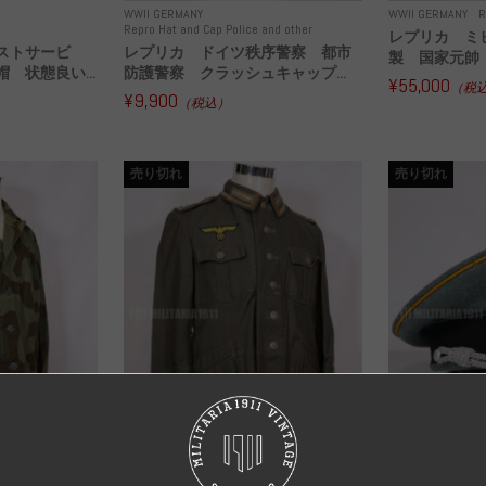
WWII GERMANY
WWII GERMANY
R
Repro Hat and Cap Police and other
レプリカ ミ
ストサービ
レプリカ ドイツ秩序警察 都市
製 国家元帥 
 状態良い...
防護警察 クラッシュキャップ...
¥55,000
（税
¥9,900
（税込）
売り切れ
売り切れ
I GERMANY
Original Uniform WH
WWII GERMANY
WWII GERMANY