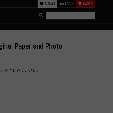
favorite
SUBMIT
vpn_key
LOGIN
shopping_cart
CART
0
search
iginal Paper and Photo
ムからご連絡ください。