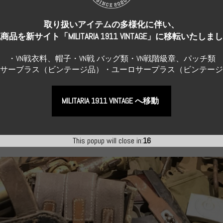
Repro Hat and Cap
地上師団 ス
実物 ドイツ海軍 湾岸砲兵 コ
真贋不明品 
ト コッ...
ットン製作業服 下士官 アド...
取り扱いアイテムの多様化に伴い、
明 制帽 中
¥286,000
（税込）
商品を新サイト「MILITARIA 1911 VINTAGE」に移転いたしま
¥99,000
（税
・VN戦衣料、帽子・VN戦 バッグ類・VN戦階級章、パッチ類
Sサーブラス（ビンテージ品）・ユーロサープラス（ビンテー
MILITARIA 1911 VINTAGE へ移動
物アイテム
すべてのレプリカ
This popup will close in:
15