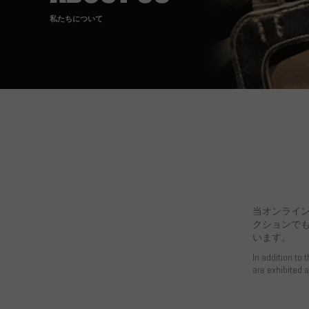
私たちについて
当オンライ
クションで
います。
In addition to 
are exhibited 