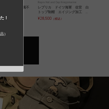
 Police and other
Repro Hat and Cap Kriegsmarine
ドイツ警察 所属不
レプリカ ドイツ海軍 佐官 白
古品
トップ制帽 エイジング加工 ...
した！
¥28,500
込）
（税込）
ジ品）
アイテム