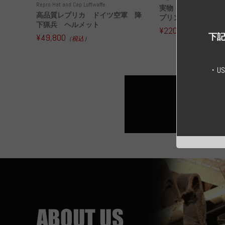
Repro Hat and Cap Luftwaffe
実物 ドイツ空軍 
高品質レプリカ ドイツ空軍 降
プリンター迷彩 コー
下猟兵 ヘルメット
¥220,000
（税込）
下記
¥49,800
（税込）
・U
すべての実