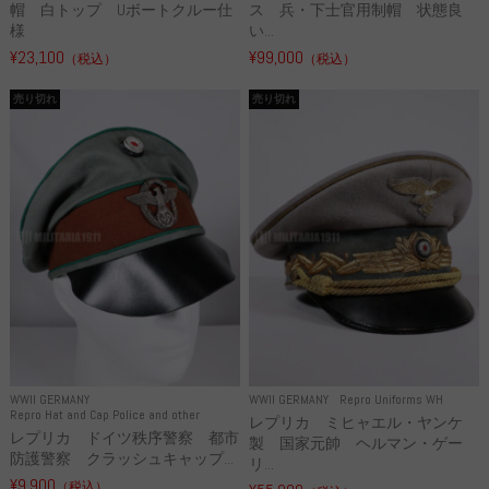
帽 白トップ Uボートクルー仕
ス 兵・下士官用制帽 状態良
様
い...
¥23,100
¥99,000
（税込）
（税込）
売り切れ
売り切れ
WWII GERMANY
WWII GERMANY
Repro Uniforms WH
Repro Hat and Cap Police and other
レプリカ ミヒャエル・ヤンケ
レプリカ ドイツ秩序警察 都市
製 国家元帥 ヘルマン・ゲー
防護警察 クラッシュキャップ...
リ...
¥9,900
（税込）