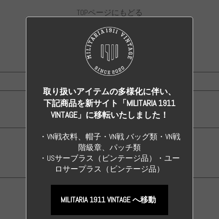
TOPページにもどる
TOP
>
プライバシーポリシー
取り扱いアイテムの多様化に伴い、
下記商品を新サイト「MILITARIA 1911
WWII GERMANY
VINTAGE」に移転いたしました！
・VN戦衣料、帽子・VN戦 バッグ類・VN戦
階級章、パッチ類
ALL ORIGINAL ITEM
・USサーブラス（ビンテージ品）・ユー
ロサープラス（ビンテージ品）
MILITARIA 1911 VINTAGE へ移動
ALL REPRODUCTS