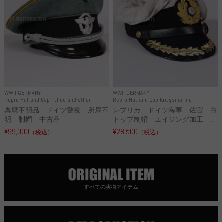
WWII GERMANY
WWII GERMANY
Repro Hat and Cap Police and other
Repro Hat and Cap Kriegsmarine
真贋不明品 ドイツ警察 所属不
レプリカ ドイツ海軍 佐官 白
明 制帽 中古品
トップ制帽 エイジング加工 ...
¥99,000
¥28,500
（税込）
（税込）
すべての実物アイテム