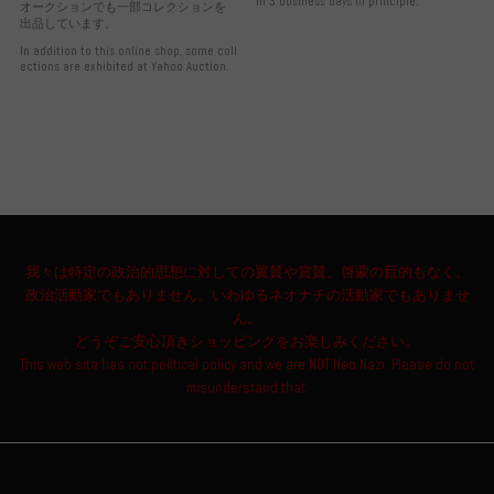
in 3 business days in principle.
オークションでも一部コレクションを
出品しています。
In addition to this online shop, some coll
ections are exhibited at Yahoo Auction.
我々は特定の政治的思想に対しての翼賛や賞賛、啓蒙の目的もなく、
政治活動家でもありません。いわゆるネオナチの活動家でもありませ
ん。
どうぞご安心頂きショッピングをお楽しみください。
This web site has not political policy and we are NOT Neo Nazi. Please do not
misunderstand that.