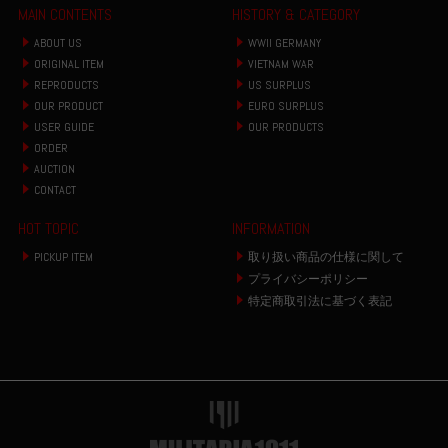
MAIN CONTENTS
HISTORY & CATEGORY
ABOUT US
WWII GERMANY
ORIGINAL ITEM
VIETNAM WAR
REPRODUCTS
US SURPLUS
OUR PRODUCT
EURO SURPLUS
USER GUIDE
OUR PRODUCTS
ORDER
AUCTION
CONTACT
HOT TOPIC
INFORMATION
PICKUP ITEM
取り扱い商品の仕様に関して
プライバシーポリシー
特定商取引法に基づく表記