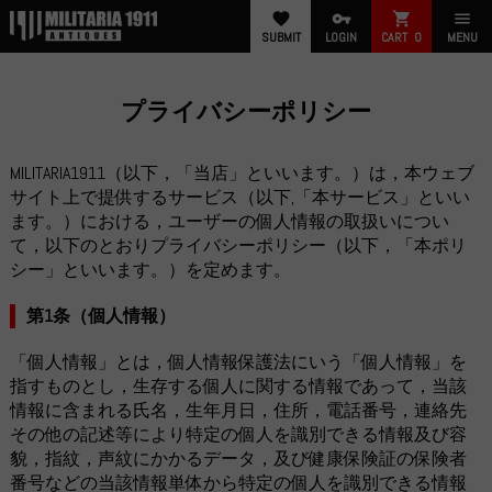
favorite
vpn_key
shopping_cart
menu
SUBMIT
LOGIN
CART
0
MENU
プライバシーポリシー
MILITARIA1911（以下，「当店」といいます。）は，本ウェブ
サイト上で提供するサービス（以下,「本サービス」といい
ます。）における，ユーザーの個人情報の取扱いについ
て，以下のとおりプライバシーポリシー（以下，「本ポリ
シー」といいます。）を定めます。
第1条（個人情報）
「個人情報」とは，個人情報保護法にいう「個人情報」を
指すものとし，生存する個人に関する情報であって，当該
情報に含まれる氏名，生年月日，住所，電話番号，連絡先
その他の記述等により特定の個人を識別できる情報及び容
貌，指紋，声紋にかかるデータ，及び健康保険証の保険者
番号などの当該情報単体から特定の個人を識別できる情報