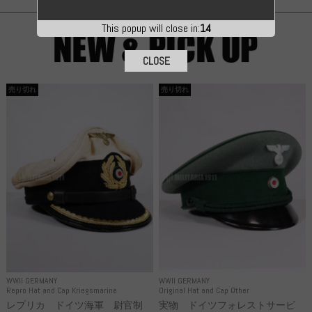
This popup will close in:
13
CLOSE
売り切れ
売り切れ
WWII GERMANY
WWII GERMANY
Repro Hat and Cap Kriegsmarine
Original Hat and Cap Other
レプリカ ドイツ海軍 尉官制
実物 ドイツフォレストサービ