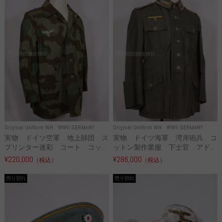
Original Uniform WH
WWII GERMANY
Original Uniform WH
WWII GERMANY
実物 ドイツ空軍 地上師団 ス
実物 ドイツ海軍 湾岸砲兵 コ
プリンター迷彩 コート コッ...
ットン製作業服 下士官 アド...
¥220,000
¥286,000
（税込）
（税込）
売り切れ
売り切れ