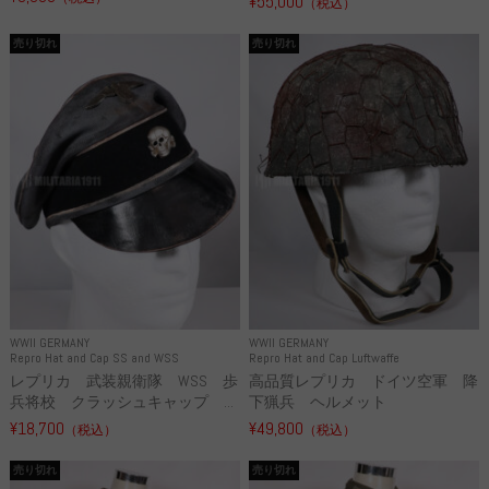
¥55,000
（税込）
売り切れ
売り切れ
WWII GERMANY
WWII GERMANY
Repro Hat and Cap SS and WSS
Repro Hat and Cap Luftwaffe
レプリカ 武装親衛隊 WSS 歩
高品質レプリカ ドイツ空軍 降
兵将校 クラッシュキャップ ...
下猟兵 ヘルメット
¥18,700
¥49,800
（税込）
（税込）
売り切れ
売り切れ