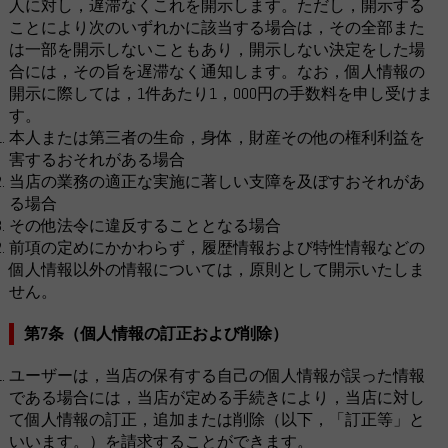
人に対し，遅滞なくこれを開示します。ただし，開示する
ことにより次のいずれかに該当する場合は，その全部また
は一部を開示しないこともあり，開示しない決定をした場
合には，その旨を遅滞なく通知します。なお，個人情報の
開示に際しては，1件あたり1，000円の手数料を申し受けま
す。
本人または第三者の生命，身体，財産その他の権利利益を
害するおそれがある場合
当店の業務の適正な実施に著しい支障を及ぼすおそれがあ
る場合
その他法令に違反することとなる場合
前項の定めにかかわらず，履歴情報および特性情報などの
個人情報以外の情報については，原則として開示いたしま
せん。
第7条（個人情報の訂正および削除）
ユーザーは，当店の保有する自己の個人情報が誤った情報
である場合には，当店が定める手続きにより，当店に対し
て個人情報の訂正，追加または削除（以下，「訂正等」と
いいます。）を請求することができます。