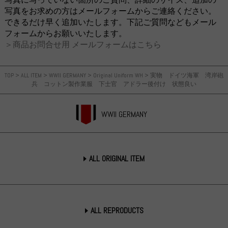
写真をお求めの方はメールフォームからご連絡ください。
できるだけ早く追加いたします。下記ご質問などもメール
フォームからお願いいたします。
＞商品お問合せ用 メールフォームはこちら
TOP
>
ALL ITEM
>
WWII GERMANY
>
Original Uniform WH
>
実物 ドイツ海軍 湾岸砲
兵 コットン製作業服 下士官 アドラー後付け 状態良い
WWII GERMANY
ALL ORIGINAL ITEM
ALL REPRODUCTS