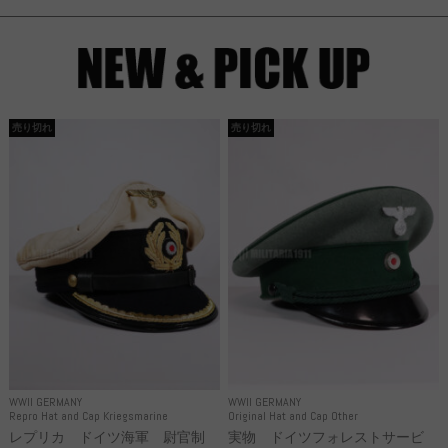
売り切れ
売り切れ
WWII GERMANY
WWII GERMANY
Repro Hat and Cap Kriegsmarine
Original Hat and Cap Other
レプリカ ドイツ海軍 尉官制
実物 ドイツフォレストサービ