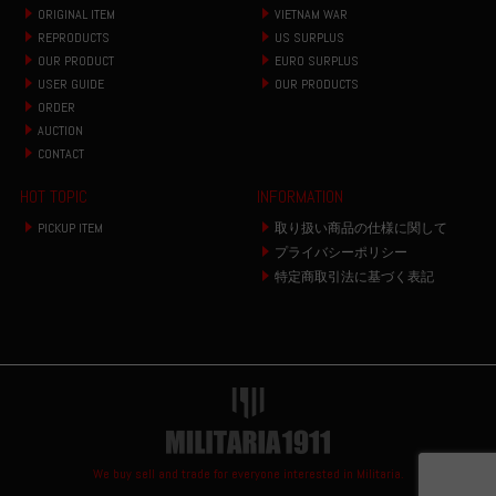
ORIGINAL ITEM
VIETNAM WAR
REPRODUCTS
US SURPLUS
OUR PRODUCT
EURO SURPLUS
USER GUIDE
OUR PRODUCTS
ORDER
AUCTION
CONTACT
HOT TOPIC
INFORMATION
PICKUP ITEM
取り扱い商品の仕様に関して
プライバシーポリシー
特定商取引法に基づく表記
We buy sell and trade for everyone interested in Militaria.