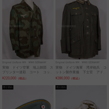
Original Uniform WH
WWII GERMANY
Original Uniform WH
WWII GERMANY
実物 ドイツ海軍 湾岸砲兵 コ
実物 ドイツ空軍 地上師団 ス
ットン製作業服 下士官 アド...
プリンター迷彩 コート コッ...
¥286,000
¥220,000
（税込）
（税込）
売り切れ
売り切れ