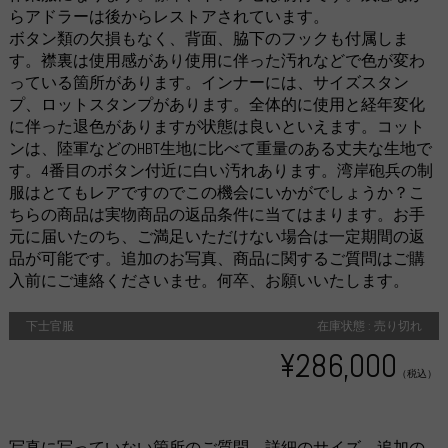
らアドラーは後からレストアされています。
ボタン類の欠損もなく、背面、脇下のフックも付属しま
す。襟裏は使用感があり使用に伴った汚れなどで色が変わ
っている箇所があります。インナーには、サイズスタン
プ、ロットスタンプがあります。全体的に使用と経年変化
に伴った退色がありますが状態は良いといえます。コット
ンは、陸軍などのHBT生地に比べて重量のある丈夫な生地で
す。4番目のボタン付近に白い汚れあります。湾岸砲兵の制
服はとてもレアですのでこの機会にいかがでしょうか？こ
ちらの商品は実物商品の返品条件に当てはまります。お手
元に届いたのち、ご満足いただけない場合は一定期間の返
品が可能です。追加のお写真、商品に関するご質問はご購
入前にご連絡くださいませ。何卒、お願いいたします。
下士官服
在庫状態 : 売り切れ
¥286,000
（税込）
写真に写っていない箇所のご質問、詳細のサイズ、追加の