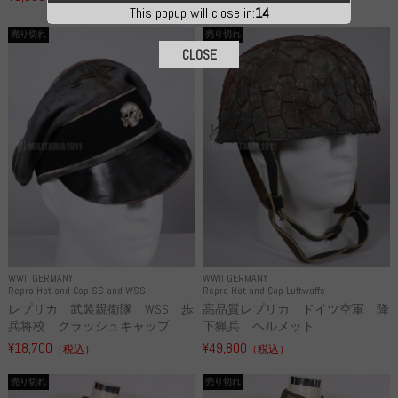
¥55,000
（税込）
This popup will close in:
13
売り切れ
売り切れ
CLOSE
WWII GERMANY
WWII GERMANY
Repro Hat and Cap SS and WSS
Repro Hat and Cap Luftwaffe
レプリカ 武装親衛隊 WSS 歩
高品質レプリカ ドイツ空軍 降
兵将校 クラッシュキャップ ...
下猟兵 ヘルメット
¥18,700
¥49,800
（税込）
（税込）
売り切れ
売り切れ