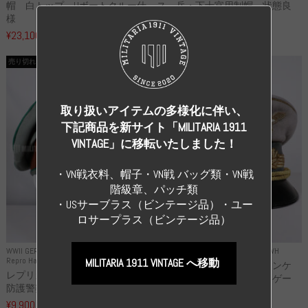
帽 白トップ Uボートクルー仕
ス 兵・下士官用制帽 状態良
様
い...
¥23,100
¥99,000
（税込）
（税込）
売り切れ
売り切れ
取り扱いアイテムの多様化に伴い、
下記商品を新サイト「MILITARIA 1911
VINTAGE」に移転いたしました！
・VN戦衣料、帽子・VN戦 バッグ類・VN戦
階級章、パッチ類
・USサーブラス（ビンテージ品）・ユー
ロサープラス（ビンテージ品）
WWII GERMANY
WWII GERMANY
Repro Uniforms WH
Repro Hat and Cap Police and other
MILITARIA 1911 VINTAGE へ移動
レプリカ ミヒャエル・ヤンケ
レプリカ ドイツ秩序警察 都市
製 国家元帥 ヘルマン・ゲー
防護警察 クラッシュキャップ...
リ...
¥9,900
（税込）