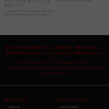
オークションでも一部コレクションを
出品しています。
In addition to this online shop, some coll
ections are exhibited at Yahoo Auction.
我々は特定の政治的思想に対しての翼賛や賞賛、啓蒙の目的もなく、
政治活動家でもありません。いわゆるネオナチの活動家でもありませ
ん。
どうぞご安心頂きショッピングをお楽しみください。
This web site has not political policy and we are NOT Neo Nazi. Please do not
misunderstand that.
MAIN CONTENTS
HISTORY & CATEGORY
ABOUT US
WWII GERMANY