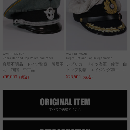
WWII GERMANY
WWII GERMANY
Repro Hat and Cap Police and other
Repro Hat and Cap Kriegsmarine
真贋不明品 ドイツ警察 所属不
レプリカ ドイツ海軍 佐官 白
明 制帽 中古品
トップ制帽 エイジング加工 ...
¥99,000
¥28,500
（税込）
（税込）
すべての実物アイテム