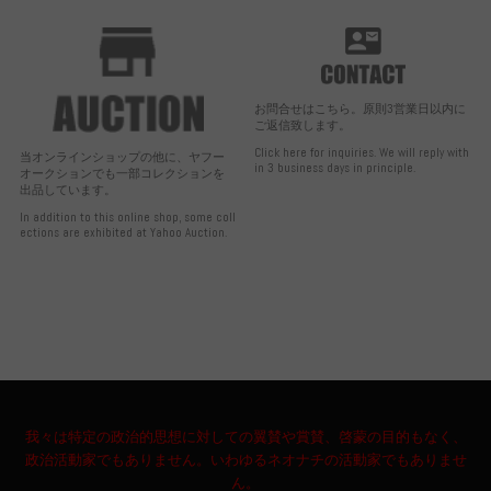
お問合せはこちら。原則3営業日以内に
ご返信致します。
Click here for inquiries. We will reply with
当オンラインショップの他に、ヤフー
in 3 business days in principle.
オークションでも一部コレクションを
出品しています。
In addition to this online shop, some coll
ections are exhibited at Yahoo Auction.
我々は特定の政治的思想に対しての翼賛や賞賛、啓蒙の目的もなく、
政治活動家でもありません。いわゆるネオナチの活動家でもありませ
ん。