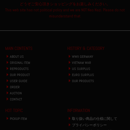
どうぞご安心頂きショッピングをお楽しみください。
This web site has not political policy and we are NOT Neo Nazi. Please do not
misunderstand that.
MAIN CONTENTS
HISTORY & CATEGORY
ABOUT US
WWII GERMANY
ORIGINAL ITEM
VIETNAM WAR
REPRODUCTS
US SURPLUS
OUR PRODUCT
EURO SURPLUS
USER GUIDE
OUR PRODUCTS
ORDER
AUCTION
CONTACT
HOT TOPIC
INFORMATION
PICKUP ITEM
取り扱い商品の仕様に関して
プライバシーポリシー