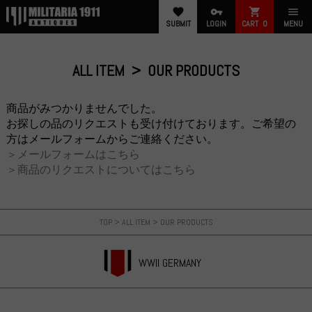
favorite
vpn_key
shopping_cart
menu
SUBMIT
LOGIN
CART
0
MENU
ALL ITEM
OUR PRODUCTS
商品がみつかりませんでした。
お探しの品のリクエストも受け付けております。ご希望の
方はメールフォームからご連絡ください。
＞メールフォームはこちら
＞商品のリクエストについてはこちら
TOP
>
ALL ITEM
>
OUR PRODUCTS
WWII GERMANY