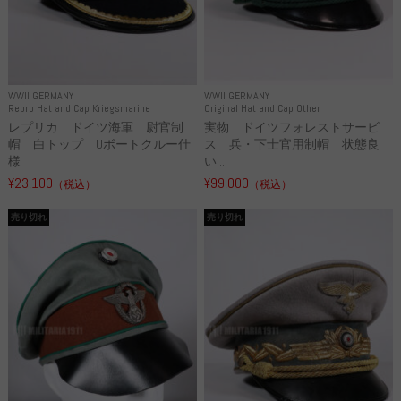
WWII GERMANY
WWII GERMANY
Repro Hat and Cap Kriegsmarine
Original Hat and Cap Other
レプリカ ドイツ海軍 尉官制
実物 ドイツフォレストサービ
帽 白トップ Uボートクルー仕
ス 兵・下士官用制帽 状態良
様
い...
¥23,100
¥99,000
（税込）
（税込）
売り切れ
売り切れ