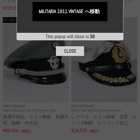
プリンター迷彩 コート コッ...
ットン製作業服 下士官 アド...
¥220,000
¥286,000
（税込）
（税込）
MILITARIA 1911 VINTAGE へ移動
売り切れ
売り切れ
This popup will close in:
16
CLOSE
WWII GERMANY
WWII GERMANY
Repro Hat and Cap Police and other
Repro Hat and Cap Kriegsmarine
真贋不明品 ドイツ警察 所属不
レプリカ ドイツ海軍 佐官 白
明 制帽 中古品
トップ制帽 エイジング加工 ...
¥99,000
¥28,500
（税込）
（税込）