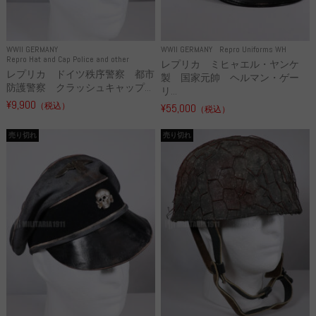
WWII GERMANY
WWII GERMANY
Repro Uniforms WH
Repro Hat and Cap Police and other
レプリカ ミヒャエル・ヤンケ
レプリカ ドイツ秩序警察 都市
製 国家元帥 ヘルマン・ゲー
防護警察 クラッシュキャップ...
リ...
¥9,900
（税込）
¥55,000
（税込）
売り切れ
売り切れ