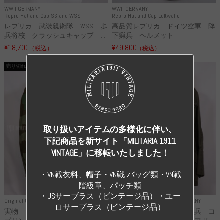
WWII GERMANY
WWII GERMANY
Repro Hat and Cap SS and WSS
Repro Hat and Cap Luftwaffe
レプリカ 武装親衛隊 WSS 歩
高品質レプリカ ドイツ空軍 降
兵将校 クラッシュキャップ ...
下猟兵 ヘルメット
¥18,700
¥49,800
（税込）
（税込）
売り切れ
売り切れ
取り扱いアイテムの多様化に伴い、
下記商品を新サイト「MILITARIA 1911
VINTAGE」に移転いたしました！
・VN戦衣料、帽子・VN戦 バッグ類・VN戦
階級章、パッチ類
・USサーブラス（ビンテージ品）・ユー
Original Uniform WH
WWII GERMANY
Original Uniform WH
WWII GERMANY
ロサープラス（ビンテージ品）
実物 ドイツ空軍 地上師団 ス
実物 ドイツ海軍 湾岸砲兵 コ