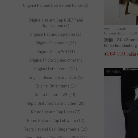
Original Hat and Cap SS and Police (6)
Original Hat and Cap NSDAP and
Organization (4)
WWII GERMANY
Original Uniform NSDA
Original Hat and Cap Other (1)
実物 SA（Sturma
Original Equipment (13)
Berlin-Brandenburg
Original Photo WH (11)
¥264,000
（税込
Original Photo SS and other (4)
Original Letter items (19)
売り切れ
Original Document and Book (9)
Original Other Items (1)
Repro Uniforms WH (19)
Repro Uniforms SS and other (28)
Repro Hat and Cap Heer (27)
Repro Hat and Cap Luftwaffe (13)
Repro Hat and Cap Kriegsmarine (19)
Repro Hat and Cap SS and WSS (45)