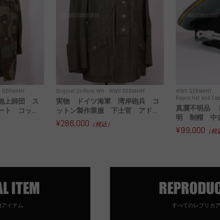
I GERMANY
Original Uniform WH
WWII GERMANY
WWII GERMANY
Repro Hat and Cap
地上師団 ス
実物 ドイツ海軍 湾岸砲兵 コ
真贋不明品 
ト コッ...
ットン製作業服 下士官 アド...
明 制帽 中
¥286,000
（税込）
¥99,000
（税
物アイテム
すべてのレプリカ