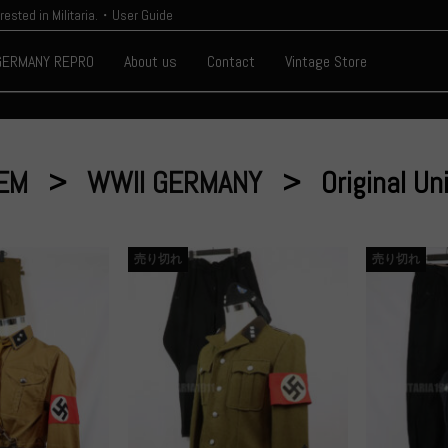
erested in Militaria.・User Guide
GERMANY REPRO
About us
Contact
Vintage Store
TEM
WWII GERMANY
Original U
売り切れ
売り切れ