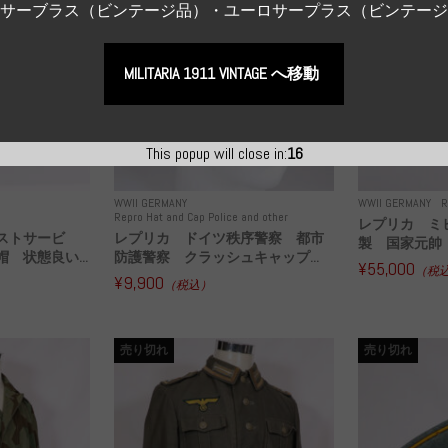
Sサーブラス（ビンテージ品）・ユーロサープラス（ビンテー
MILITARIA 1911 VINTAGE へ移動
This popup will close in:
15
WWII GERMANY
WWII GERMANY
R
Repro Hat and Cap Police and other
レプリカ ミ
ストサービ
レプリカ ドイツ秩序警察 都市
製 国家元帥 
 状態良い...
防護警察 クラッシュキャップ...
¥55,000
（税
¥9,900
（税込）
売り切れ
売り切れ