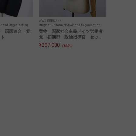
WWII GERMANY
P and Organization
Original Uniform NSDAP and Organization
ー 国民連合 党
実物 国家社会主義ドイツ労働者
ット
党 初期型 政治指導官 セッ...
¥297,000
）
（税込）