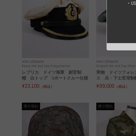
・U
WWII GERMANY
WWII GERMANY
Repro Hat and Cap Kriegsmarine
Original Hat and Cap Other
レプリカ ドイツ海軍 尉官制
実物 ドイツフォレ
帽 白トップ Uボートクルー仕様
ス 兵・下士官用制帽
¥23,100
¥99,000
（税込）
（税込）
売り切れ
売り切れ