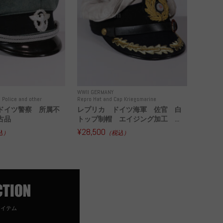
WWII GERMANY
 Police and other
Repro Hat and Cap Kriegsmarine
ドイツ警察 所属不
レプリカ ドイツ海軍 佐官 白
古品
トップ制帽 エイジング加工 ...
¥28,500
込）
（税込）
アイテム