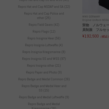
Repro Hat and Cap NSDAP and SA (22)
Repro Hat and Cap Police and
WWII GERMANY
other (25)
Original Uniform NSDA
Repro Field Gears (42)
実物 ノルウェ
員制服 フルセ
Repro Flags (12)
¥192,500
（税込
Repro Insignia Heer (56)
Repro Insignia Luftwaffe (4)
Repro Insignia Kriegsmarine (8)
Repro Insignia SS and WSS (97)
Repro Insignia other (21)
Repro Paper and Photo (9)
Repro Badge and Medal Common (26)
Repro Badge and Medal Heer and
SS (15)
Repro Badge and Medal Luftwaffe (9)
Repro Badge and Medal
Kriegsmarine (26)