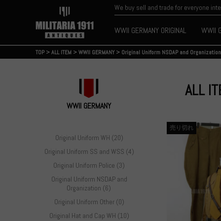
We buy sell and trade for everyone int
WWII GERMANY ORIGINAL
WWII 
TOP
>
ALL ITEM
>
WWII GERMANY
>
Original Uniform NSDAP and Organization
ALL I
WWII GERMANY
売り切れ
Original Uniform WH (20)
Original Uniform SS and WSS (4)
Original Uniform Police (3)
Original Uniform NSDAP and
Organization (6)
Original Uniform Other (0)
Original Hat and Cap WH (10)