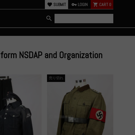
favorite
SUBMIT
vpn_key
LOGIN
shopping_cart
CART
0
search
niform NSDAP and Organization
売り切れ