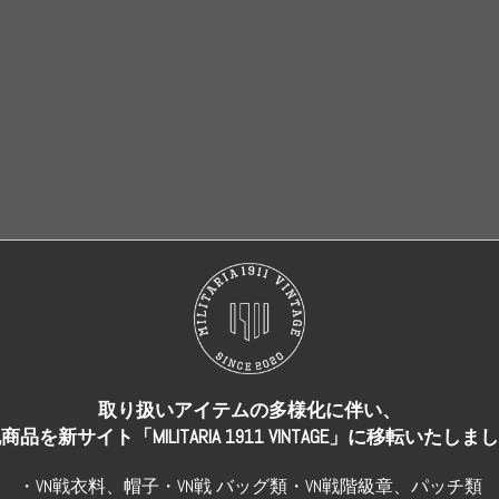
取り扱いアイテムの多様化に伴い、
売り切れ
売り切れ
商品を新サイト「MILITARIA 1911 VINTAGE」に移転いたしま
・VN戦衣料、帽子・VN戦 バッグ類・VN戦階級章、パッチ類