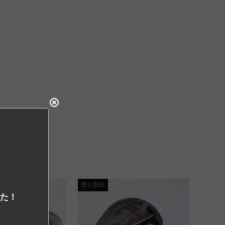
売り切れ
した！