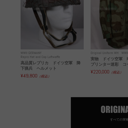
WWII GERMANY
Original Uniform WH
WWI
Repro Hat and Cap Luftwaffe
実物 ドイツ空軍 
高品質レプリカ ドイツ空軍 降
プリンター迷彩 コー
下猟兵 ヘルメット
¥220,000
（税込）
¥49,800
（税込）
すべての実