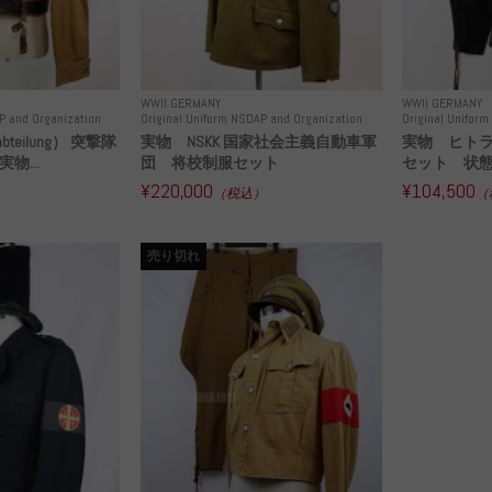
WWII GERMANY
WWII GERMANY
P and Organization
Original Uniform NSDAP and Organization
Original Unifor
bteilung） 突撃隊
実物 NSKK 国家社会主義自動車軍
実物 ヒト
 実物...
団 将校制服セット
セット 状
¥220,000
¥104,500
）
（税込）
（
売り切れ