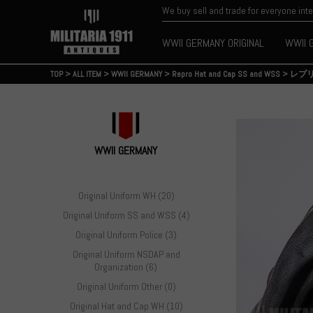
We buy sell and trade for everyone int
WWII GERMANY ORIGINAL
WWII 
TOP
>
ALL ITEM
>
WWII GERMANY
>
Repro Hat and Cap SS and WSS
>
レプ
WWII GERMANY
Original Uniform WH (20)
Original Uniform SS and WSS (4)
Original Uniform Police (3)
Original Uniform NSDAP and
Organization (6)
Original Uniform Other (0)
Original Hat and Cap WH (10)