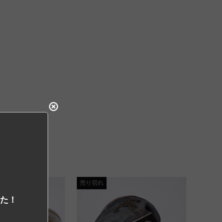
売り切れ
した！