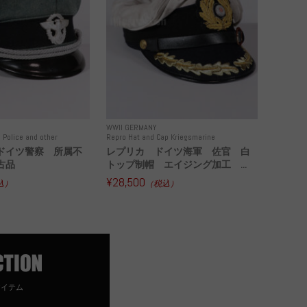
WWII GERMANY
 Police and other
Repro Hat and Cap Kriegsmarine
ドイツ警察 所属不
レプリカ ドイツ海軍 佐官 白
古品
トップ制帽 エイジング加工 ...
¥28,500
込）
（税込）
アイテム