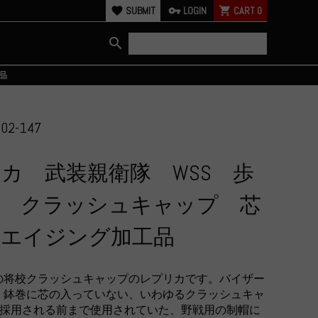
favorite
SUBMIT
vpn_key
LOGIN
shopping_cart
CART
0
search
品
02-147
カ 武装親衛隊 WSS 歩
校 クラッシュキャップ 芯
 エイジング加工品
の将校クラッシュキャップのレプリカです。バイザー
。鉢巻に芯の入っていない、いわゆるクラッシュキャ
3が採用される前まで使用されていた、野戦用の制帽に