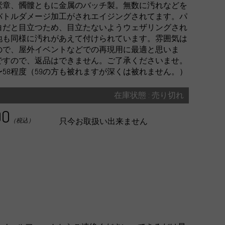
鷲章、髑髏ともに金属のバッチ製。無数に汚れなどを
バトルダメージ加工がされエイジングされてます。パ
白だと目立つため、目立たないようウェザリングされ
地も同様に汚れがあえて付けられています。雰囲気は
ので、屋外イベントなどでの再現用に最適と思いま
ですので、返品はできません。ご了承くださいませ。
〜58程度（59の方も被れますが深くは被れません。）
在庫状態 : 売り切れ
00
只今お取扱い出来ません
（税込）