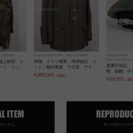
I GERMANY
Original Uniform WH
WWII GERMANY
WWII GERMANY
Repro Hat and Cap
地上師団 ス
実物 ドイツ海軍 湾岸砲兵 コ
真贋不明品 
ト コッ...
ットン製作業服 下士官 アド...
明 制帽 中
¥286,000
（税込）
¥99,000
（税
物アイテム
すべてのレプリカ