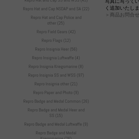
Repro Hat and Cap SS and WSS (45)
写真に写って
く追加いたし
Repro Hat and Cap NSDAP and SA (22)
＞商品お問合せ
Repro Hat and Cap Police and
other (25)
Repro Field Gears (42)
Repro Flags (12)
Repro Insignia Heer (56)
Repro Insignia Luftwaffe (4)
Repro Insignia Kriegsmarine (8)
Repro Insignia SS and WSS (97)
Repro Insignia other (21)
Repro Paper and Photo (9)
Repro Badge and Medal Common (26)
Repro Badge and Medal Heer and
SS (15)
Repro Badge and Medal Luftwaffe (9)
Repro Badge and Medal
Kriegsmarine (26)