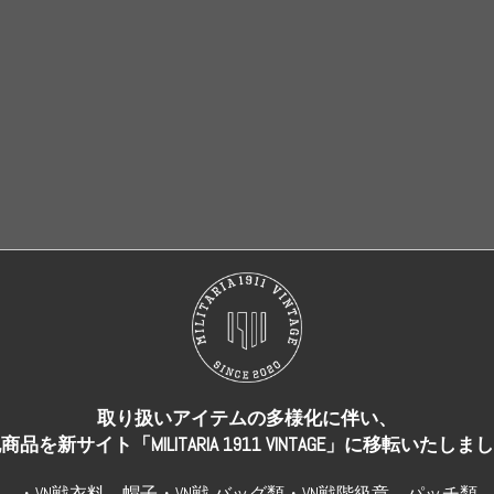
売り切れ
売り切れ
取り扱いアイテムの多様化に伴い、
商品を新サイト「MILITARIA 1911 VINTAGE」に移転いたしま
・VN戦衣料、帽子・VN戦 バッグ類・VN戦階級章、パッチ類