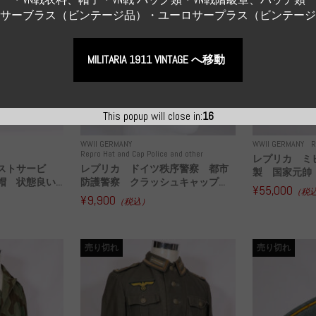
Sサーブラス（ビンテージ品）・ユーロサープラス（ビンテー
MILITARIA 1911 VINTAGE へ移動
This popup will close in:
14
WWII GERMANY
WWII GERMANY
R
Repro Hat and Cap Police and other
レプリカ ミ
ストサービ
レプリカ ドイツ秩序警察 都市
製 国家元帥 
 状態良い...
防護警察 クラッシュキャップ...
¥55,000
（税
¥9,900
（税込）
売り切れ
売り切れ