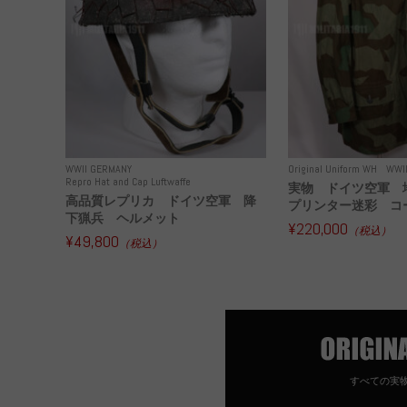
WWII GERMANY
Original Uniform WH
WWI
Repro Hat and Cap Luftwaffe
実物 ドイツ空軍 
高品質レプリカ ドイツ空軍 降
プリンター迷彩 コー
下猟兵 ヘルメット
¥220,000
（税込）
¥49,800
（税込）
すべての実