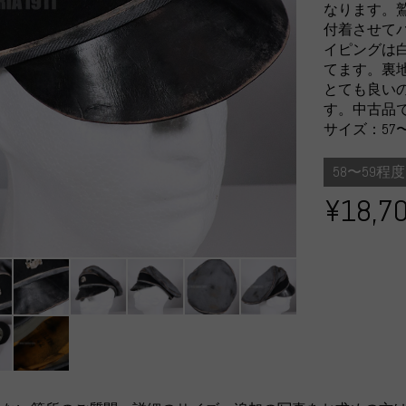
なります。
付着させて
イピングは
てます。裏
とても良い
す。中古品
サイズ：57
58〜59程度
¥18,7