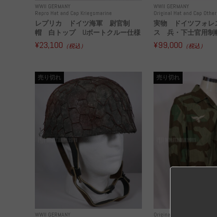
WWII GERMANY
WWII GERMANY
Repro Hat and Cap Kriegsmarine
Original Hat and Cap Other
レプリカ ドイツ海軍 尉官制
実物 ドイツフォレ
帽 白トップ Uボートクルー仕様
ス 兵・下士官用制帽
¥23,100
¥99,000
（税込）
（税込）
売り切れ
売り切れ
WWII GERMANY
Original Uniform WH
WWI