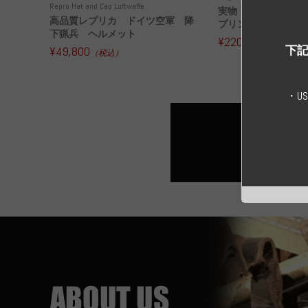
Repro Hat and Cap Luftwaffe
実物 ドイツ空軍 
高品質レプリカ ドイツ空軍 降
プリンター迷彩 コー
下猟兵 ヘルメット
¥220,000
（税込）
下記
¥49,800
（税込）
・U
すべての実