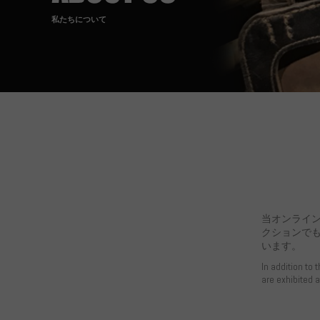
私たちについて
当オンライ
クションで
います。
In addition to 
are exhibited 