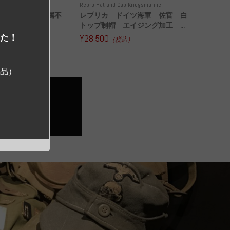
 Police and other
Repro Hat and Cap Kriegsmarine
ドイツ警察 所属不
レプリカ ドイツ海軍 佐官 白
古品
トップ制帽 エイジング加工 ...
した！
¥28,500
込）
（税込）
ジ品）
アイテム