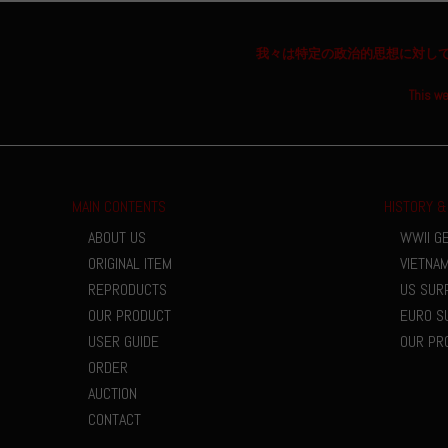
我々は特定の政治的思想に対し
This we
MAIN CONTENTS
HISTORY &
ABOUT US
WWII G
ORIGINAL ITEM
VIETNA
REPRODUCTS
US SUR
OUR PRODUCT
EURO S
USER GUIDE
OUR PR
ORDER
AUCTION
CONTACT