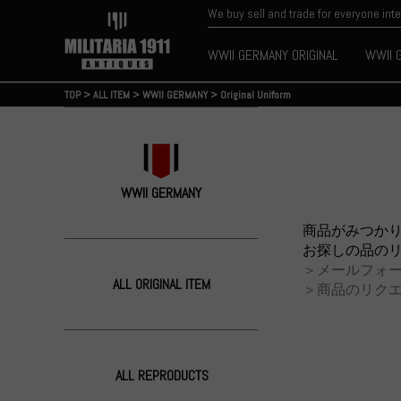
We buy sell and trade for everyone int
WWII GERMANY ORIGINAL
WWII 
TOP
>
ALL ITEM
>
WWII GERMANY
>
Original Uniform
WWII GERMANY
商品がみつか
お探しの品の
＞メールフォ
ALL ORIGINAL ITEM
＞商品のリク
ALL REPRODUCTS