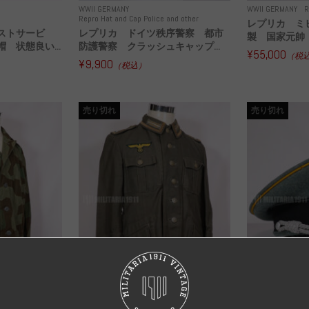
WWII GERMANY
WWII GERMANY
R
Repro Hat and Cap Police and other
レプリカ ミ
ストサービ
レプリカ ドイツ秩序警察 都市
製 国家元帥 
 状態良い...
防護警察 クラッシュキャップ...
¥55,000
（税
¥9,900
（税込）
売り切れ
売り切れ
I GERMANY
Original Uniform WH
WWII GERMANY
WWII GERMANY