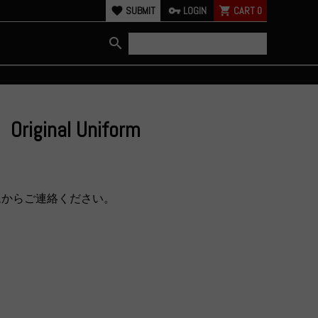
favorite
SUBMIT
vpn_key
LOGIN
shopping_cart
CART
0
search
Original Uniform
ムからご連絡ください。