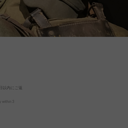
日以内にご返
y within 3