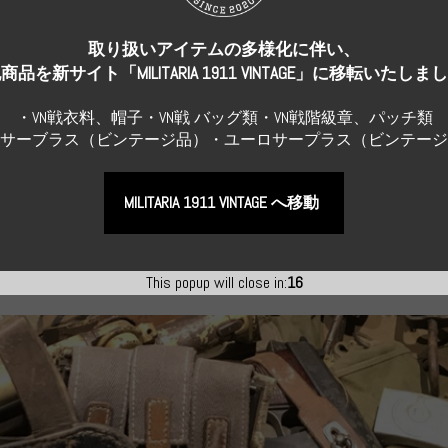
Repro Hat and Cap
地上師団 ス
実物 ドイツ海軍 湾岸砲兵 コ
真贋不明品 
ト コッ...
ットン製作業服 下士官 アド...
取り扱いアイテムの多様化に伴い、
明 制帽 中
¥286,000
（税込）
商品を新サイト「MILITARIA 1911 VINTAGE」に移転いたしま
¥99,000
（税
・VN戦衣料、帽子・VN戦 バッグ類・VN戦階級章、パッチ類
Sサーブラス（ビンテージ品）・ユーロサープラス（ビンテー
MILITARIA 1911 VINTAGE へ移動
物アイテム
すべてのレプリカ
This popup will close in:
16