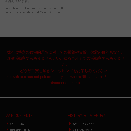
出品しています。
In addition to this online shop, some coll
ections are exhibited at Yahoo Auction.
我々は特定の政治的思想に対しての翼賛や賞賛、啓蒙の目的もなく、
政治活動家でもありません。いわゆるネオナチの活動家でもありませ
ん。
どうぞご安心頂きショッピングをお楽しみください。
This web site has not political policy and we are NOT Neo Nazi. Please do not
misunderstand that.
MAIN CONTENTS
HISTORY & CATEGORY
ABOUT US
WWII GERMANY
ORIGINAL ITEM
VIETNAM WAR