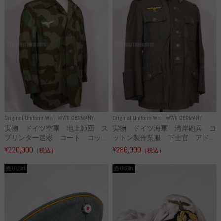
Original Uniform WH
WWII GERMANY
Original Uniform WH
WWII GERMANY
実物 ドイツ空軍 地上師団 ス
実物 ドイツ海軍 湾岸砲兵 コ
プリンター迷彩 コート コッ...
ットン製作業服 下士官 アド...
¥220,000
¥286,000
（税込）
（税込）
売り切れ
売り切れ