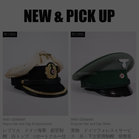
売り切れ
売り切れ
WWII GERMANY
WWII GERMANY
Repro Hat and Cap Kriegsmarine
Original Hat and Cap Other
レプリカ ドイツ海軍 尉官制
実物 ドイツフォレストサービ
帽 白トップ Uボートクルー仕
ス 兵・下士官用制帽 状態良