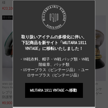
様
い...
¥23,100
¥99,000
（税込）
（税込）
売り切れ
売り切れ
取り扱いアイテムの多様化に伴い、
下記商品を新サイト「MILITARIA 1911
VINTAGE」に移転いたしました！
・VN戦衣料、帽子・VN戦 バッグ類・VN戦
階級章、パッチ類
・USサーブラス（ビンテージ品）・ユー
ロサープラス（ビンテージ品）
WWII GERMANY
WWII GERMANY
Repro Uniforms WH
Repro Hat and Cap Police and other
レプリカ ミヒャエル・ヤンケ
MILITARIA 1911 VINTAGE へ移動
レプリカ ドイツ秩序警察 都市
製 国家元帥 ヘルマン・ゲー
防護警察 クラッシュキャップ...
リ...
¥9,900
（税込）
¥55,000
（税込）