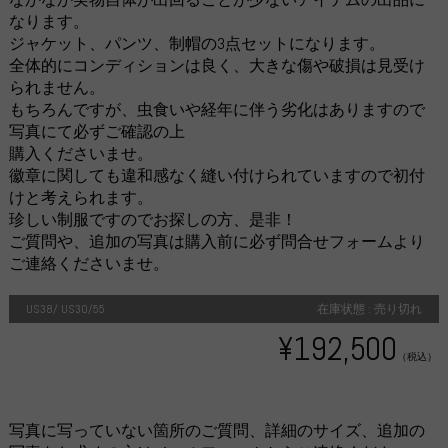
なります。
ジャケット、パンツ、制帽の3点セットになります。
全体的にコンディションは良く、大きな傷や破損は見受け
られません。
もちろんですが、虫食いや経年に伴う劣化はありますので
写真にて必ずご確認の上
購入くださいませ。
徽章に関しても違和感なく縫い付けられていますので初付
けと考えられます。
珍しい制服ですのでお探しの方、是非！
ご質問や、追加の写真は購入前に必ず問合せフォームより
ご連絡くださいませ。
US38/ US30/55
在庫状態 : 売り切れ
¥192,500
（税込）
写真に写っていない箇所のご質問、詳細のサイズ、追加の