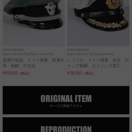
WWII GERMANY
WWII GERMANY
Repro Hat and Cap Police and other
Repro Hat and Cap Kriegsmarine
真贋不明品 ドイツ警察 所属不
レプリカ ドイツ海軍 佐官 白
明 制帽 中古品
トップ制帽 エイジング加工 ...
¥99,000
¥28,500
（税込）
（税込）
すべての実物アイテム