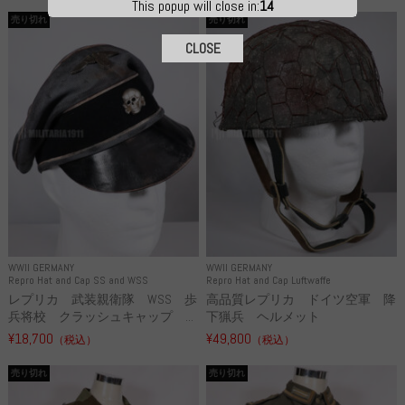
This popup will close in:
13
売り切れ
売り切れ
CLOSE
WWII GERMANY
WWII GERMANY
Repro Hat and Cap SS and WSS
Repro Hat and Cap Luftwaffe
レプリカ 武装親衛隊 WSS 歩
高品質レプリカ ドイツ空軍 降
兵将校 クラッシュキャップ ...
下猟兵 ヘルメット
¥18,700
¥49,800
（税込）
（税込）
売り切れ
売り切れ