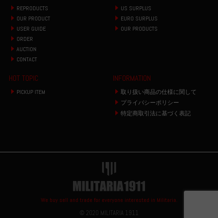
REPRODUCTS
US SURPLUS
OUR PRODUCT
EURO SURPLUS
USER GUIDE
OUR PRODUCTS
ORDER
AUCTION
CONTACT
HOT TOPIC
INFORMATION
PICKUP ITEM
取り扱い商品の仕様に関して
プライバシーポリシー
特定商取引法に基づく表記
We buy sell and trade for everyone interested in Militaria.
© 2020 MILITARIA 1911