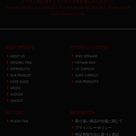
どうぞご安心頂きショッピングをお楽しみください。
This web site has not political policy and we are NOT Neo Nazi. Please do not
misunderstand that.
MAIN CONTENTS
HISTORY & CATEGORY
ABOUT US
WWII GERMANY
ORIGINAL ITEM
VIETNAM WAR
REPRODUCTS
US SURPLUS
OUR PRODUCT
EURO SURPLUS
USER GUIDE
OUR PRODUCTS
ORDER
AUCTION
CONTACT
HOT TOPIC
INFORMATION
PICKUP ITEM
取り扱い商品の仕様に関して
プライバシーポリシー
特定商取引法に基づく表記