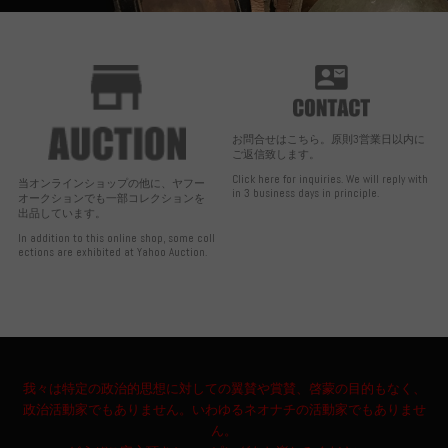
お問合せはこちら。原則3営業日以内に
ご返信致します。
Click here for inquiries. We will reply with
当オンラインショップの他に、ヤフー
in 3 business days in principle.
オークションでも一部コレクションを
出品しています。
In addition to this online shop, some coll
ections are exhibited at Yahoo Auction.
我々は特定の政治的思想に対しての翼賛や賞賛、啓蒙の目的もなく、
政治活動家でもありません。いわゆるネオナチの活動家でもありませ
ん。