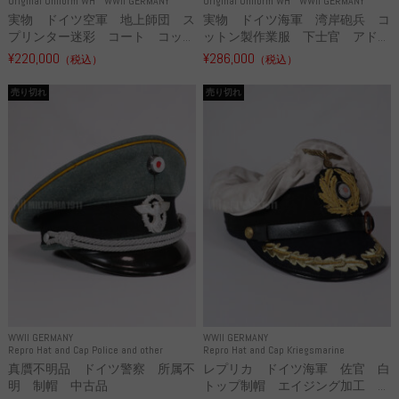
Original Uniform WH
WWII GERMANY
Original Uniform WH
WWII GERMANY
実物 ドイツ空軍 地上師団 ス
実物 ドイツ海軍 湾岸砲兵 コ
プリンター迷彩 コート コッ...
ットン製作業服 下士官 アド...
¥220,000
¥286,000
（税込）
（税込）
売り切れ
売り切れ
WWII GERMANY
WWII GERMANY
Repro Hat and Cap Police and other
Repro Hat and Cap Kriegsmarine
真贋不明品 ドイツ警察 所属不
レプリカ ドイツ海軍 佐官 白
明 制帽 中古品
トップ制帽 エイジング加工 ...