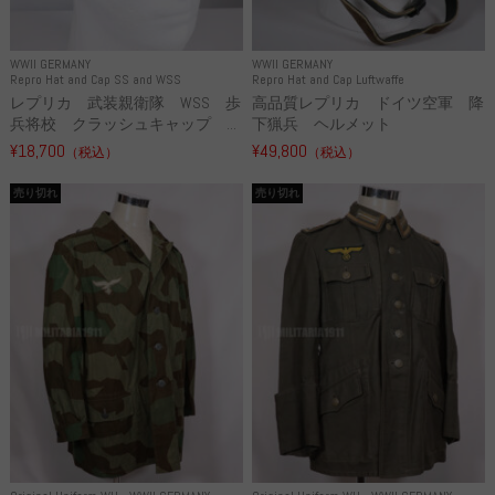
WWII GERMANY
WWII GERMANY
Repro Hat and Cap SS and WSS
Repro Hat and Cap Luftwaffe
レプリカ 武装親衛隊 WSS 歩
高品質レプリカ ドイツ空軍 降
兵将校 クラッシュキャップ ...
下猟兵 ヘルメット
¥18,700
¥49,800
（税込）
（税込）
売り切れ
売り切れ