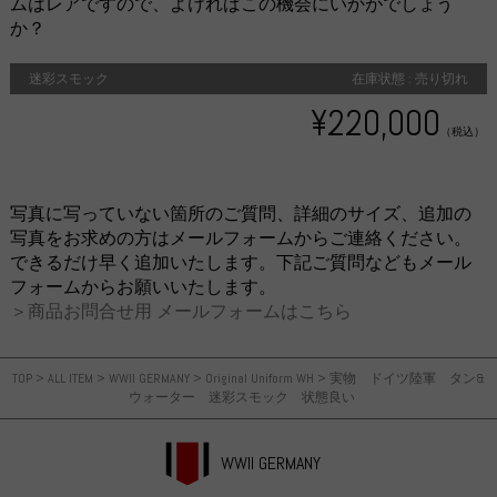
ムはレアですので、よければこの機会にいかがでしょう
か？
迷彩スモック
在庫状態 : 売り切れ
¥220,000
（税込）
写真に写っていない箇所のご質問、詳細のサイズ、追加の
写真をお求めの方はメールフォームからご連絡ください。
できるだけ早く追加いたします。下記ご質問などもメール
フォームからお願いいたします。
＞商品お問合せ用 メールフォームはこちら
TOP
>
ALL ITEM
>
WWII GERMANY
>
Original Uniform WH
>
実物 ドイツ陸軍 タン&
ウォーター 迷彩スモック 状態良い
WWII GERMANY