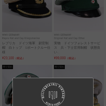
WWII GERMANY
WWII GERMANY
Repro Hat and Cap Kriegsmarine
Original Hat and Cap Other
レプリカ ドイツ海軍 尉官制
実物 ドイツフォレストサービ
帽 白トップ Uボートクルー仕
ス 兵・下士官用制帽 状態良
様
い...
¥23,100
¥99,000
（税込）
（税込）
売り切れ
売り切れ