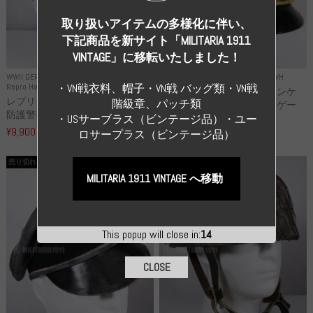
取り扱いアイテムの多様化に伴い、
下記商品を新サイト「MILITARIA 1911
VINTAGE」に移転いたしました！
WWII GERMANY
WWII GERMANY
Repro Uniforms WH
Repro Hat and Cap Police and other
・VN戦衣料、帽子・VN戦 バッグ類・VN戦
レプリカ ミヒャエル・ヤンケ
レプリカ ドイツ秩序警察 都市
階級章、パッチ類
製 国家元帥 ヘルマン・ゲー
防護警察 クラッシュキャップ...
リ...
・USサーブラス（ビンテージ品）・ユー
¥9,900
（税込）
ロサープラス（ビンテージ品）
¥55,000
（税込）
売り切れ
売り切れ
MILITARIA 1911 VINTAGE へ移動
This popup will close in:
13
CLOSE