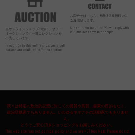
お問合せはこちら。原則3営業日以内に
ご返信致します。
Click here for inquiries. We will reply with
当オンラインショップの他に、ヤフー
in 3 business days in principle.
オークションでも一部コレクションを
出品しています。
In addition to this online shop, some coll
ections are exhibited at Yahoo Auction.
我々は特定の政治的思想に対しての翼賛や賞賛、啓蒙の目的もなく、
政治活動家でもありません。いわゆるネオナチの活動家でもありませ
ん。
どうぞご安心頂きショッピングをお楽しみください。
This web site has not political policy and we are NOT Neo Nazi. Please do not