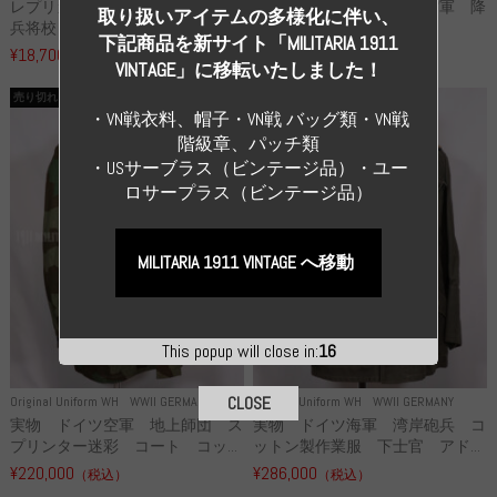
レプリカ 武装親衛隊 WSS 歩
高品質レプリカ ドイツ空軍 降
取り扱いアイテムの多様化に伴い、
兵将校 クラッシュキャップ ...
下猟兵 ヘルメット
下記商品を新サイト「MILITARIA 1911
¥18,700
¥49,800
（税込）
（税込）
VINTAGE」に移転いたしました！
売り切れ
売り切れ
・VN戦衣料、帽子・VN戦 バッグ類・VN戦
階級章、パッチ類
・USサーブラス（ビンテージ品）・ユー
ロサープラス（ビンテージ品）
MILITARIA 1911 VINTAGE へ移動
This popup will close in:
16
CLOSE
Original Uniform WH
WWII GERMANY
Original Uniform WH
WWII GERMANY
実物 ドイツ空軍 地上師団 ス
実物 ドイツ海軍 湾岸砲兵 コ
プリンター迷彩 コート コッ...
ットン製作業服 下士官 アド...
¥220,000
¥286,000
（税込）
（税込）