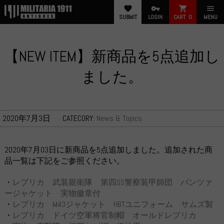
favorite
vpn_key
shopping_cart
menu
SUBMIT
LOGIN
CART
0
MENU
【NEW ITEM】新商品を5点追加し
ました。
2020年7月3日
CATECORY:
News & Topics
2020年7月03日に新商品を5点追加しました。追加された商
品一覧は下記をご参照ください。
・
レプリカ 武装親衛隊 第四SS警察装甲師団 パンツァ
ージャケット 実物徽章付
・
レプリカ M43ジャケット HBTユニフォーム サムズ製
・
レプリカ ドイツ空軍将官制帽 オールドレプリカ