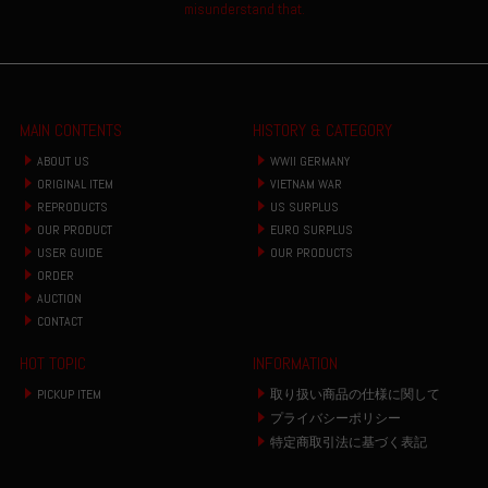
misunderstand that.
MAIN CONTENTS
HISTORY & CATEGORY
ABOUT US
WWII GERMANY
ORIGINAL ITEM
VIETNAM WAR
REPRODUCTS
US SURPLUS
OUR PRODUCT
EURO SURPLUS
USER GUIDE
OUR PRODUCTS
ORDER
AUCTION
CONTACT
HOT TOPIC
INFORMATION
PICKUP ITEM
取り扱い商品の仕様に関して
プライバシーポリシー
特定商取引法に基づく表記