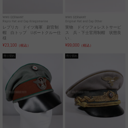
WWII GERMANY
WWII GERMANY
Repro Hat and Cap Kriegsmarine
Original Hat and Cap Other
レプリカ ドイツ海軍 尉官制
実物 ドイツフォレストサービ
帽 白トップ Uボートクルー仕
ス 兵・下士官用制帽 状態良
様
い...
¥23,100
¥99,000
（税込）
（税込）
売り切れ
売り切れ