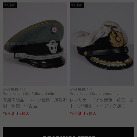
売り切れ
売り切れ
WWII GERMANY
WWII GERMANY
Repro Hat and Cap Police and other
Repro Hat and Cap Kriegsmarine
真贋不明品 ドイツ警察 所属不
レプリカ ドイツ海軍 佐官 白
明 制帽 中古品
トップ制帽 エイジング加工 ...
¥99,000
¥28,500
（税込）
（税込）