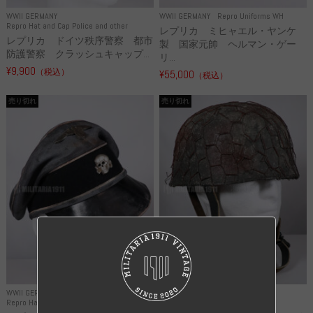
WWII GERMANY
WWII GERMANY
Repro Uniforms WH
Repro Hat and Cap Police and other
レプリカ ミヒャエル・ヤンケ
レプリカ ドイツ秩序警察 都市
製 国家元帥 ヘルマン・ゲー
防護警察 クラッシュキャップ...
リ...
¥9,900
（税込）
¥55,000
（税込）
売り切れ
売り切れ
WWII GERMANY
WWII GERMANY
Repro Hat and Cap SS and WSS
Repro Hat and Cap Luftwaffe