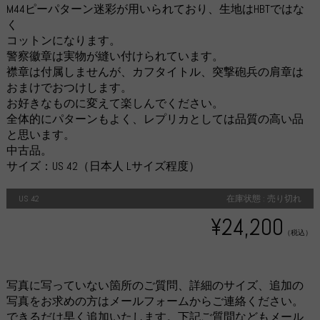
M44ピーパターン迷彩が用いられており、生地はHBTではな
く
コットンになります。
警察徽章は実物が縫い付けられています。
襟章は付属しませんが、カフタイトル、突撃砲兵の肩章は
おまけでおつけします。
お好きなものに変えて楽しんでください。
全体的にパターンもよく、レプリカとしては品質の高い品
と思います。
中古品。
サイズ：US 42（日本人 Lサイズ程度）
US 42
在庫状態 : 売り切れ
¥24,200
（税込）
写真に写っていない箇所のご質問、詳細のサイズ、追加の
写真をお求めの方はメールフォームからご連絡ください。
できるだけ早く追加いたします。下記ご質問などもメール