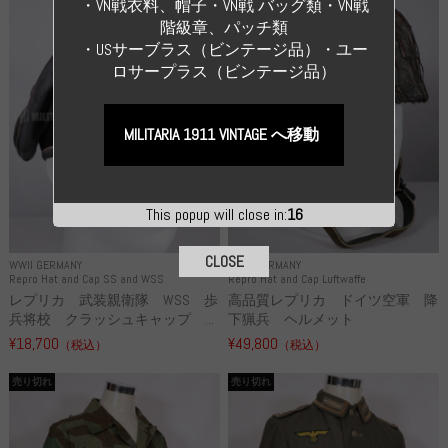
・VN戦衣料、帽子・VN戦 バッグ類・VN戦
階級章、パッチ類
・USサーブラス（ビンテージ品）・ユー
ロサープラス（ビンテージ品）
MILITARIA 1911 VINTAGE へ移動
This popup will close in:
15
CLOSE
WWII GERMANY
WWII GERMANY
Repro Hat and Cap SS and WSS
Repro Hat and Cap Luftwaffe
レプリカ 武装親衛隊 WSS 歩
高品質レプリカ ドイツ空軍 降
兵将校 クラッシュキャップ ...
下猟兵 ヘルメット
¥18,700
¥49,800
（税込）
（税込）
売り切れ
売り切れ