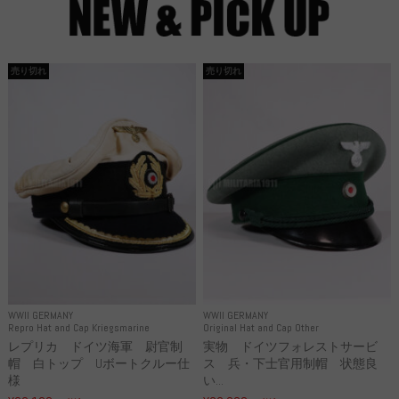
売り切れ
売り切れ
WWII GERMANY
WWII GERMANY
Repro Hat and Cap Kriegsmarine
Original Hat and Cap Other
レプリカ ドイツ海軍 尉官制
実物 ドイツフォレストサービ
帽 白トップ Uボートクルー仕
ス 兵・下士官用制帽 状態良
様
い...