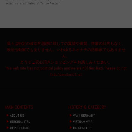
ections are exhibited at Yahoo Auction.
我々は特定の政治的思想に対しての翼賛や賞賛、啓蒙の目的もなく、
政治活動家でもありません。いわゆるネオナチの活動家でもありませ
ん。
どうぞご安心頂きショッピングをお楽しみください。
This web site has not political policy and we are NOT Neo Nazi. Please do not
misunderstand that.
MAIN CONTENTS
HISTORY & CATEGORY
ABOUT US
WWII GERMANY
ORIGINAL ITEM
VIETNAM WAR
REPRODUCTS
US SURPLUS