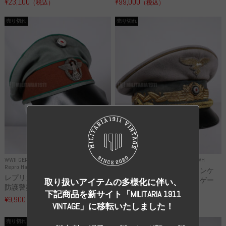
¥23,100
¥99,000
（税込）
（税込）
売り切れ
売り切れ
WWII GERMANY
WWII GERMANY
Repro Uniforms WH
Repro Hat and Cap Police and other
レプリカ ミヒャエル・ヤンケ
レプリカ ドイツ秩序警察 都市
製 国家元帥 ヘルマン・ゲー
取り扱いアイテムの多様化に伴い、
防護警察 クラッシュキャップ...
リ...
下記商品を新サイト「MILITARIA 1911
¥9,900
（税込）
¥55,000
（税込）
VINTAGE」に移転いたしました！
売り切れ
売り切れ