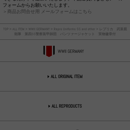
フォームからお願いいたします。
＞商品お問合せ用 メールフォームはこちら
TOP
>
ALL ITEM
>
WWII GERMANY
>
Repro Uniforms SS and other
>
レプリカ 武装親
衛隊 第四SS警察装甲師団 パンツァージャケット 実物徽章付
WWII GERMANY
ALL ORIGINAL ITEM
ALL REPRODUCTS