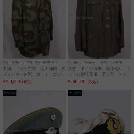
Original Uniform WH
WWII GERMANY
Original Uniform WH
WWII GERMANY
実物 ドイツ空軍 地上師団 ス
実物 ドイツ海軍 湾岸砲兵 コ
プリンター迷彩 コート コッ...
ットン製作業服 下士官 アド...
¥220,000
¥286,000
（税込）
（税込）
売り切れ
売り切れ