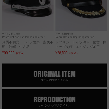
WWII GERMANY
WWII GERMANY
Repro Hat and Cap Police and other
Repro Hat and Cap Kriegsmarine
真贋不明品 ドイツ警察 所属不
レプリカ ドイツ海軍 佐官 白
明 制帽 中古品
トップ制帽 エイジング加工 ...
¥99,000
¥28,500
（税込）
（税込）
すべての実物アイテム
すべてのレプリカアイテム