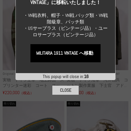
VINTAGE」に移転いたしました！
・VN戦衣料、帽子・VN戦 バッグ類・VN戦
階級章、パッチ類
・USサーブラス（ビンテージ品）・ユー
ロサープラス（ビンテージ品）
MILITARIA 1911 VINTAGE へ移動
Original Uniform WH
WWII GERMANY
Original Uniform WH
WWII GERMANY
This popup will close in:
16
実物 ドイツ空軍 地上師団 ス
実物 ドイツ海軍 湾岸砲兵 コ
プリンター迷彩 コート コッ...
ットン製作業服 下士官 アド...
CLOSE
¥220,000
¥286,000
（税込）
（税込）
売り切れ
売り切れ