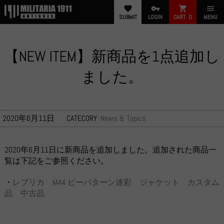
favorite
vpn_key
shopping_cart
menu
SUBMIT
LOGIN
CART
0
MENU
【NEW ITEM】新商品を1点追加し
ました。
2020年6月11日
CATECORY:
News & Topics
2020年6月11日に新商品を追加しました。追加された商品一
覧は下記をご参照ください。
・
レプリカ M44 ピーパターン迷彩 ジャケット カスタム
品 中古品