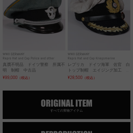
WWII GERMANY
WWII GERMANY
Repro Hat and Cap Police and other
Repro Hat and Cap Kriegsmarine
真贋不明品 ドイツ警察 所属不
レプリカ ドイツ海軍 佐官 白
明 制帽 中古品
トップ制帽 エイジング加工 ...
¥99,000
¥28,500
（税込）
（税込）
すべての実物アイテム