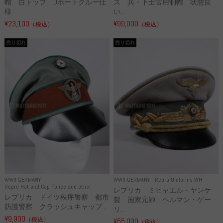
帽 白トップ Uボートクルー仕
ス 兵・下士官用制帽 状態良
様
い...
¥23,100
¥99,000
（税込）
（税込）
売り切れ
売り切れ
WWII GERMANY
WWII GERMANY
Repro Uniforms WH
Repro Hat and Cap Police and other
レプリカ ミヒャエル・ヤンケ
レプリカ ドイツ秩序警察 都市
製 国家元帥 ヘルマン・ゲー
防護警察 クラッシュキャップ...
リ...
¥9,900
（税込）
¥55,000
（税込）