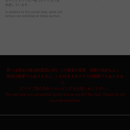
オークションでも一部コレクションを
出品しています。
In addition to this online shop, some coll
ections are exhibited at Yahoo Auction.
我々は特定の政治的思想に対しての翼賛や賞賛、啓蒙の目的もなく、
政治活動家でもありません。いわゆるネオナチの活動家でもありませ
ん。
どうぞご安心頂きショッピングをお楽しみください。
This web site has not political policy and we are NOT Neo Nazi. Please do not
misunderstand that.