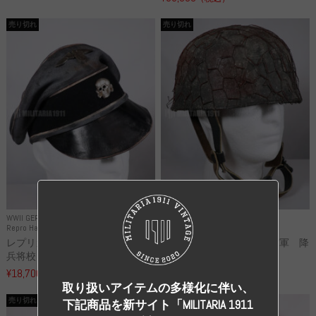
売り切れ
売り切れ
WWII GERMANY
WWII GERMANY
Repro Hat and Cap SS and WSS
Repro Hat and Cap Luftwaffe
レプリカ 武装親衛隊 WSS 歩
高品質レプリカ ドイツ空軍 降
兵将校 クラッシュキャップ ...
下猟兵 ヘルメット
¥18,700
¥49,800
（税込）
（税込）
取り扱いアイテムの多様化に伴い、
売り切れ
売り切れ
下記商品を新サイト「MILITARIA 1911