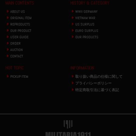
MAIN CONTENTS
HISTORY & CATEGORY
ABOUT US
WWII GERMANY
ORIGINAL ITEM
VIETNAM WAR
REPRODUCTS
US SURPLUS
OUR PRODUCT
EURO SURPLUS
USER GUIDE
OUR PRODUCTS
ORDER
AUCTION
CONTACT
HOT TOPIC
INFORMATION
PICKUP ITEM
取り扱い商品の仕様に関して
プライバシーポリシー
特定商取引法に基づく表記