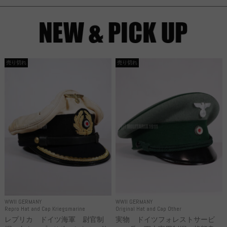
売り切れ
売り切れ
WWII GERMANY
WWII GERMANY
Repro Hat and Cap Kriegsmarine
Original Hat and Cap Other
レプリカ ドイツ海軍 尉官制
実物 ドイツフォレストサービ