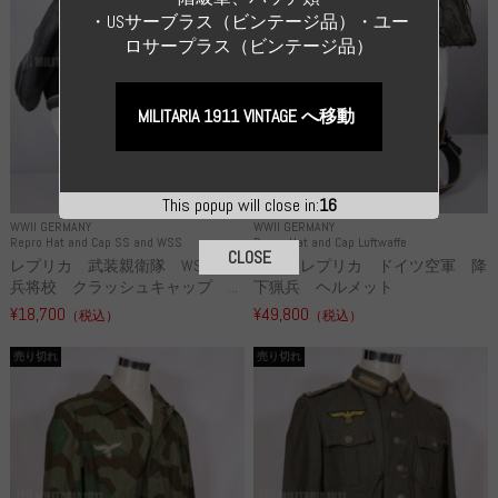
・USサーブラス（ビンテージ品）・ユー
ロサープラス（ビンテージ品）
MILITARIA 1911 VINTAGE へ移動
This popup will close in:
15
WWII GERMANY
WWII GERMANY
Repro Hat and Cap SS and WSS
Repro Hat and Cap Luftwaffe
CLOSE
レプリカ 武装親衛隊 WSS 歩
高品質レプリカ ドイツ空軍 降
兵将校 クラッシュキャップ ...
下猟兵 ヘルメット
¥18,700
¥49,800
（税込）
（税込）
売り切れ
売り切れ