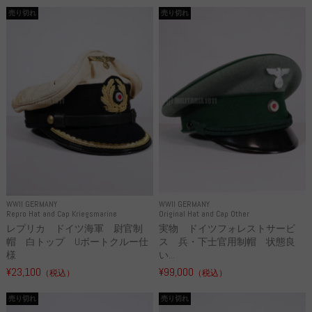
売り切れ
売り切れ
WWII GERMANY
WWII GERMANY
Repro Hat and Cap Kriegsmarine
Original Hat and Cap Other
レプリカ ドイツ海軍 尉官制
実物 ドイツフォレストサービ
帽 白トップ Uボートクルー仕
ス 兵・下士官用制帽 状態良
様
い...
¥23,100
¥99,000
（税込）
（税込）
売り切れ
売り切れ