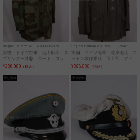
Original Uniform WH
WWII GERMANY
Original Uniform WH
WWII GERMANY
実物 ドイツ空軍 地上師団 ス
実物 ドイツ海軍 湾岸砲兵 コ
プリンター迷彩 コート コッ...
ットン製作業服 下士官 アド...
¥220,000
¥286,000
（税込）
（税込）
売り切れ
売り切れ