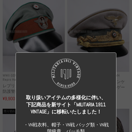
WWII GERMANY
WWII GERMANY
Repro Uniforms WH
Repro Hat and Cap Police and other
レプリカ ミヒャエル・ヤンケ
レプリカ ドイツ秩序警察 都市
製 国家元帥 ヘルマン・ゲー
防護警察 クラッシュキャップ...
リ...
取り扱いアイテムの多様化に伴い、
¥9,900
（税込）
¥55,000
（税込）
下記商品を新サイト「MILITARIA 1911
VINTAGE」に移転いたしました！
売り切れ
売り切れ
・VN戦衣料、帽子・VN戦 バッグ類・VN戦
階級章、パッチ類