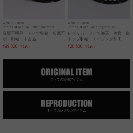
WWII GERMANY
WWII GERMANY
Repro Hat and Cap Police and other
Repro Hat and Cap Kriegsmarine
真贋不明品 ドイツ警察 所属不
レプリカ ドイツ海軍 佐官 白
明 制帽 中古品
トップ制帽 エイジング加工 ...
¥99,000
¥28,500
（税込）
（税込）
すべての実物アイテム
すべてのレプリカアイテム