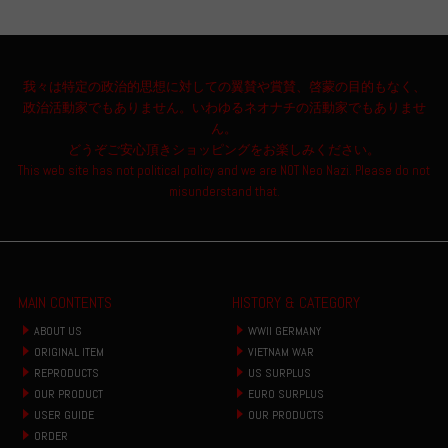
我々は特定の政治的思想に対しての翼賛や賞賛、啓蒙の目的もなく、
政治活動家でもありません。いわゆるネオナチの活動家でもありませ
ん。
どうぞご安心頂きショッピングをお楽しみください。
This web site has not political policy and we are NOT Neo Nazi. Please do not
misunderstand that.
MAIN CONTENTS
HISTORY & CATEGORY
ABOUT US
WWII GERMANY
ORIGINAL ITEM
VIETNAM WAR
REPRODUCTS
US SURPLUS
OUR PRODUCT
EURO SURPLUS
USER GUIDE
OUR PRODUCTS
ORDER