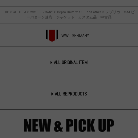
TOP
>
ALL ITEM
>
WWII GERMANY
>
Repro Uniforms SS and other
>
レプリカ M44 ピ
ーパターン迷彩 ジャケット カスタム品 中古品
WWII GERMANY
ALL ORIGINAL ITEM
ALL REPRODUCTS