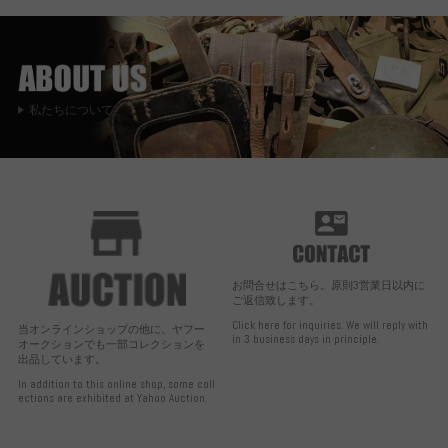
私たちについて
お問合せはこちら。原則3営業日以内に
ご返信致します。
Click here for inquiries. We will reply with
当オンラインショップの他に、ヤフー
in 3 business days in principle.
オークションでも一部コレクションを
出品しています。
In addition to this online shop, some coll
ections are exhibited at Yahoo Auction.