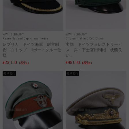
WWII GERMANY
WWII GERMANY
Repro Hat and Cap Kriegsmarine
Original Hat and Cap Other
レプリカ ドイツ海軍 尉官制
実物 ドイツフォレストサービ
帽 白トップ Uボートクルー仕
ス 兵・下士官用制帽 状態良
様
い...
¥23,100
¥99,000
（税込）
（税込）
売り切れ
売り切れ