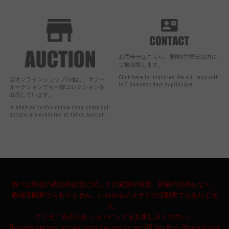
お問合せはこちら。原則3営業日以内に
ご返信致します。
Click here for inquiries. We will reply with
当オンラインショップの他に、ヤフー
in 3 business days in principle.
オークションでも一部コレクションを
出品しています。
In addition to this online shop, some coll
ections are exhibited at Yahoo Auction.
我々は特定の政治的思想に対しての翼賛や賞賛、啓蒙の目的もなく、
政治活動家でもありません。いわゆるネオナチの活動家でもありませ
ん。
どうぞご安心頂きショッピングをお楽しみください。
This web site has not political policy and we are NOT Neo Nazi. Please do not