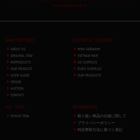
misunderstand that.
MAIN CONTENTS
HISTORY & CATEGORY
ABOUT US
WWII GERMANY
ORIGINAL ITEM
VIETNAM WAR
REPRODUCTS
US SURPLUS
OUR PRODUCT
EURO SURPLUS
USER GUIDE
OUR PRODUCTS
ORDER
AUCTION
CONTACT
HOT TOPIC
INFORMATION
PICKUP ITEM
取り扱い商品の仕様に関して
プライバシーポリシー
特定商取引法に基づく表記