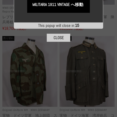
MILITARIA 1911 VINTAGE へ移動
WWII GERMANY
WWII GERMANY
Repro Hat and Cap SS and WSS
Repro Hat and Cap Luftwaffe
レプリカ 武装親衛隊 WSS 歩
高品質レプリカ ドイツ空軍 降
兵将校 クラッシュキャップ ...
下猟兵 ヘルメット
This popup will close in:
15
¥18,700
¥49,800
（税込）
（税込）
CLOSE
売り切れ
売り切れ
Original Uniform WH
WWII GERMANY
Original Uniform WH
WWII GERMANY
実物 ドイツ空軍 地上師団 ス
実物 ドイツ海軍 湾岸砲兵 コ