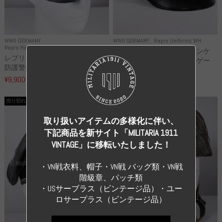
WWII GERMANY
WWII GERMANY
Repro Uniforms WH
Repro Hat and Cap Police and other
レプリカ ミヒャエル・ヤンケ
レプリカ ドイツ秩序警察 都市
製 国家元帥 ヘルマン・ゲー
防護警察 クラッシュキャップ...
リ...
¥9,900
（税込）
¥55,000
（税込）
売り切れ
売り切れ
取り扱いアイテムの多様化に伴い、
下記商品を新サイト「MILITARIA 1911
VINTAGE」に移転いたしました！
・VN戦衣料、帽子・VN戦 バッグ類・VN戦
階級章、パッチ類
・USサーブラス（ビンテージ品）・ユー
ロサープラス（ビンテージ品）