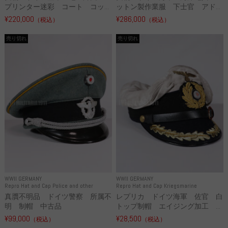
プリンター迷彩 コート コッ...
ットン製作業服 下士官 アド...
¥220,000
¥286,000
（税込）
（税込）
売り切れ
売り切れ
WWII GERMANY
WWII GERMANY
Repro Hat and Cap Police and other
Repro Hat and Cap Kriegsmarine
真贋不明品 ドイツ警察 所属不
レプリカ ドイツ海軍 佐官 白
明 制帽 中古品
トップ制帽 エイジング加工 ...
¥99,000
¥28,500
（税込）
（税込）