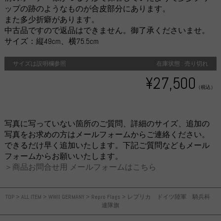
ップの跡のようなものが合皮部分にあります。
また多少折癖があります。
中古品ですので返品はできません。御了承くださいませ。
サイズ：縦49cm、横75.5cm
サイズは説明欄参照
在庫状態 : 売り切れ
¥27,500
（税込）
写真に写っていない箇所のご質問、詳細のサイズ、追加の
写真をお求めの方はメールフォームからご連絡ください。
できるだけ早く追加いたします。下記ご質問などもメール
フォームからお願いいたします。
＞商品お問合せ用 メールフォームはこちら
TOP
>
ALL ITEM
>
WWII GERMANY
>
Repro Flags
>
レプリカ ドイツ陸軍 騎兵科
連隊旗