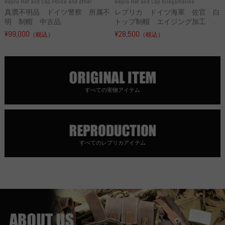
Repro Hat and Cap Police and other
Repro Hat and Cap Kriegsmarine
真贋不明品 ドイツ警察 所属不
レプリカ ドイツ海軍 佐官 白
明 制帽 中古品
トップ制帽 エイジング加工 ...
¥99,000
¥28,500
（税込）
（税込）
すべての実物アイテム
すべてのレプリカアイテム