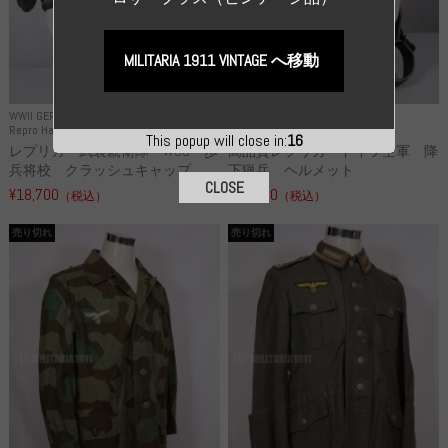
MILITARIA 1911 VINTAGE へ移動
WWII GERMANY
WWII GERMANY
Repro Hat and Cap SS and WSS
Repro Hat and Cap Luftwaffe
This popup will close in:
15
レプリカ 武装親衛隊 WSS 歩
高品質レプリカ ドイツ空軍 降
兵将校 クラッシュキャップ ...
下猟兵 ヘルメット
CLOSE
¥18,700
¥49,800
（税込）
（税込）
売り切れ
売り切れ