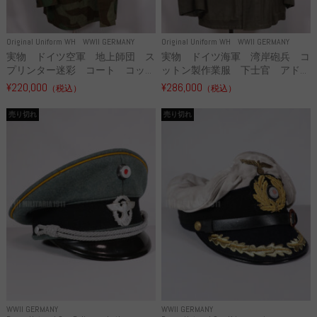
Original Uniform WH
WWII GERMANY
Original Uniform WH
WWII GERMANY
実物 ドイツ空軍 地上師団 ス
実物 ドイツ海軍 湾岸砲兵 コ
プリンター迷彩 コート コッ...
ットン製作業服 下士官 アド...
¥220,000
¥286,000
（税込）
（税込）
売り切れ
売り切れ
WWII GERMANY
WWII GERMANY