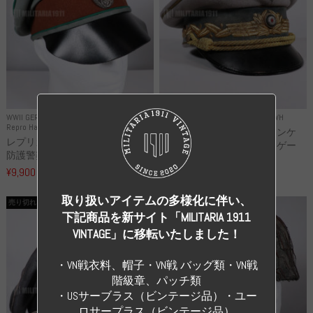
WWII GERMANY
WWII GERMANY
Repro Uniforms WH
Repro Hat and Cap Police and other
レプリカ ミヒャエル・ヤンケ
レプリカ ドイツ秩序警察 都市
製 国家元帥 ヘルマン・ゲー
防護警察 クラッシュキャップ...
リ...
¥9,900
（税込）
¥55,000
（税込）
取り扱いアイテムの多様化に伴い、
売り切れ
売り切れ
下記商品を新サイト「MILITARIA 1911
VINTAGE」に移転いたしました！
・VN戦衣料、帽子・VN戦 バッグ類・VN戦
階級章、パッチ類
・USサーブラス（ビンテージ品）・ユー
ロサープラス（ビンテージ品）