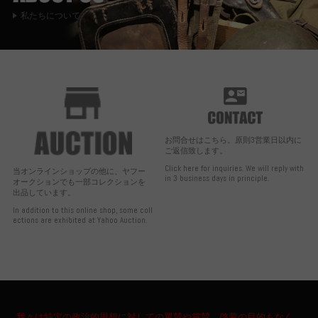
私たちについて
お問合せはこちら。原則3営業日以内に
ご返信致します。
Click here for inquiries. We will reply with
当オンラインショップの他に、ヤフー
in 3 business days in principle.
オークションでも一部コレクションを
出品しています。
In addition to this online shop, some coll
ections are exhibited at Yahoo Auction.
我々は特定の政治的思想に対しての翼賛や賞賛、啓蒙の目的もなく、