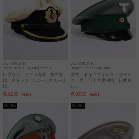
WWII GERMANY
WWII GERMANY
Repro Hat and Cap Kriegsmarine
Original Hat and Cap Other
レプリカ ドイツ海軍 尉官制
実物 ドイツフォレストサービ
帽 白トップ Uボートクルー仕
ス 兵・下士官用制帽 状態良
様
い...
¥23,100
¥99,000
（税込）
（税込）
売り切れ
売り切れ