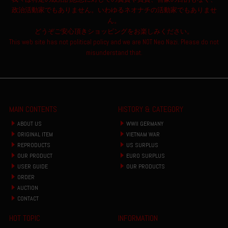
政治活動家でもありません。いわゆるネオナチの活動家でもありませ
ん。
どうぞご安心頂きショッピングをお楽しみください。
This web site has not political policy and we are NOT Neo Nazi. Please do not
misunderstand that.
MAIN CONTENTS
HISTORY & CATEGORY
ABOUT US
WWII GERMANY
ORIGINAL ITEM
VIETNAM WAR
REPRODUCTS
US SURPLUS
OUR PRODUCT
EURO SURPLUS
USER GUIDE
OUR PRODUCTS
ORDER
AUCTION
CONTACT
HOT TOPIC
INFORMATION