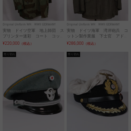
Original Uniform WH
WWII GERMANY
Original Uniform WH
WWII GERMANY
実物 ドイツ空軍 地上師団 ス
実物 ドイツ海軍 湾岸砲兵 コ
プリンター迷彩 コート コッ...
ットン製作業服 下士官 アド...
¥220,000
¥286,000
（税込）
（税込）
売り切れ
売り切れ