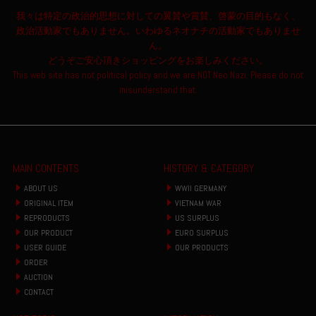
我々は特定の政治的思想に対しての翼賛や賞賛、啓蒙の目的もなく、
政治活動家でもありません。いわゆるネオナチの活動家でもありませ
ん。
どうぞご安心頂きショッピングをお楽しみください。
This web site has not political policy and we are NOT Neo Nazi. Please do not
misunderstand that.
MAIN CONTENTS
HISTORY & CATEGORY
ABOUT US
WWII GERMANY
ORIGINAL ITEM
VIETNAM WAR
REPRODUCTS
US SURPLUS
OUR PRODUCT
EURO SURPLUS
USER GUIDE
OUR PRODUCTS
ORDER
AUCTION
CONTACT