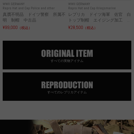
WWII GERMANY
WWII GERMANY
Repro Hat and Cap Police and other
Repro Hat and Cap Kriegsmarine
真贋不明品 ドイツ警察 所属不
レプリカ ドイツ海軍 佐官 白
明 制帽 中古品
トップ制帽 エイジング加工 ...
¥99,000
¥28,500
（税込）
（税込）
すべての実物アイテム
すべてのレプリカアイテム