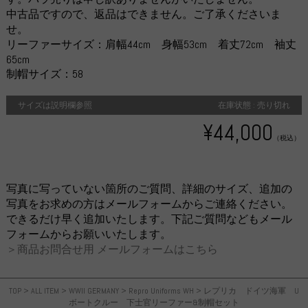
中古品ですので、返品はできません。ご了承くださいま
せ。
リーファーサイズ：肩幅44cm 身幅53cm 着丈72cm 袖丈
65cm
制帽サイズ：58
サイズは説明欄参照
在庫状態 : 売り切れ
¥44,000
（税込）
写真に写っていない箇所のご質問、詳細のサイズ、追加の
写真をお求めの方はメールフォームからご連絡ください。
できるだけ早く追加いたします。下記ご質問などもメール
フォームからお願いいたします。
＞商品お問合せ用 メールフォームはこちら
TOP
>
ALL ITEM
>
WWII GERMANY
>
Repro Uniforms WH
>
レプリカ ドイツ海軍 U
ボートクルー 下士官リーファー&制帽セット