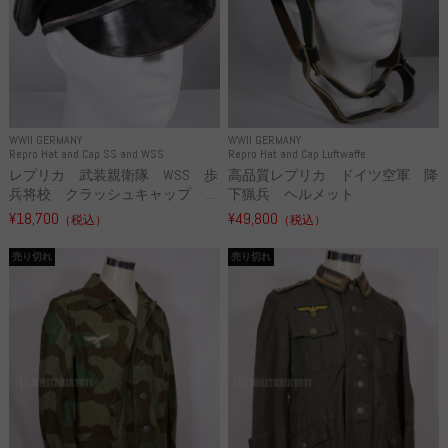
WWII GERMANY
WWII GERMANY
Repro Hat and Cap SS and WSS
Repro Hat and Cap Luftwaffe
レプリカ 武装親衛隊 WSS 歩
高品質レプリカ ドイツ空軍 降
兵将校 クラッシュキャップ ...
下猟兵 ヘルメット
¥18,700
¥49,800
（税込）
（税込）
売り切れ
売り切れ