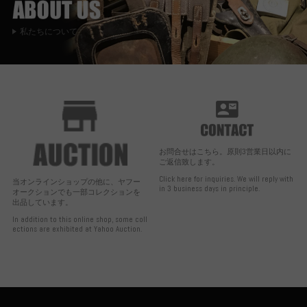
私たちについて
お問合せはこちら。原則3営業日以内に
ご返信致します。
Click here for inquiries. We will reply with
当オンラインショップの他に、ヤフー
in 3 business days in principle.
オークションでも一部コレクションを
出品しています。
In addition to this online shop, some coll
ections are exhibited at Yahoo Auction.