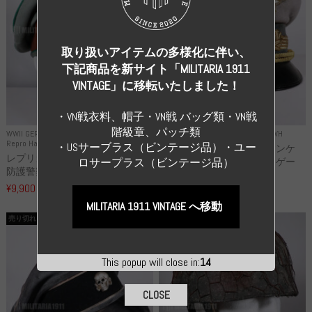
取り扱いアイテムの多様化に伴い、
下記商品を新サイト「MILITARIA 1911
VINTAGE」に移転いたしました！
・VN戦衣料、帽子・VN戦 バッグ類・VN戦
階級章、パッチ類
WWII GERMANY
WWII GERMANY
Repro Uniforms WH
Repro Hat and Cap Police and other
・USサーブラス（ビンテージ品）・ユー
レプリカ ミヒャエル・ヤンケ
レプリカ ドイツ秩序警察 都市
製 国家元帥 ヘルマン・ゲー
ロサープラス（ビンテージ品）
防護警察 クラッシュキャップ...
リ...
¥9,900
（税込）
¥55,000
（税込）
MILITARIA 1911 VINTAGE へ移動
売り切れ
売り切れ
This popup will close in:
13
CLOSE