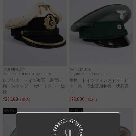
WWII GERMANY
WWII GERMANY
Repro Hat and Cap Kriegsmarine
Original Hat and Cap Other
レプリカ ドイツ海軍 尉官制
実物 ドイツフォレストサービ
帽 白トップ Uボートクルー仕
ス 兵・下士官用制帽 状態良
様
い...
¥23,100
¥99,000
（税込）
（税込）
売り切れ
売り切れ