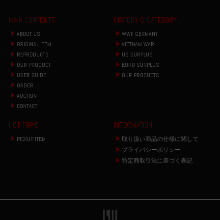
MAIN CONTENTS
HISTORY & CATEGORY
ABOUT US
WWII GERMANY
ORIGINAL ITEM
VIETNAM WAR
REPRODUCTS
US SURPLUS
OUR PRODUCT
EURO SURPLUS
USER GUIDE
OUR PRODUCTS
ORDER
AUCTION
CONTACT
HOT TOPIC
INFORMATION
PICKUP ITEM
取り扱い商品の仕様に関して
プライバシーポリシー
特定商取引法に基づく表記