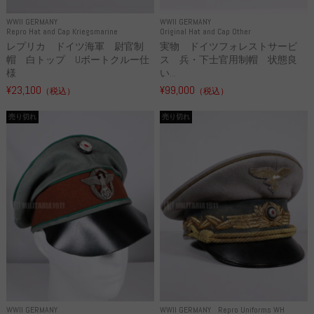
WWII GERMANY
WWII GERMANY
Repro Hat and Cap Kriegsmarine
Original Hat and Cap Other
レプリカ ドイツ海軍 尉官制
実物 ドイツフォレストサービ
帽 白トップ Uボートクルー仕
ス 兵・下士官用制帽 状態良
様
い...
¥23,100
¥99,000
（税込）
（税込）
売り切れ
売り切れ
WWII GERMANY
WWII GERMANY
Repro Uniforms WH