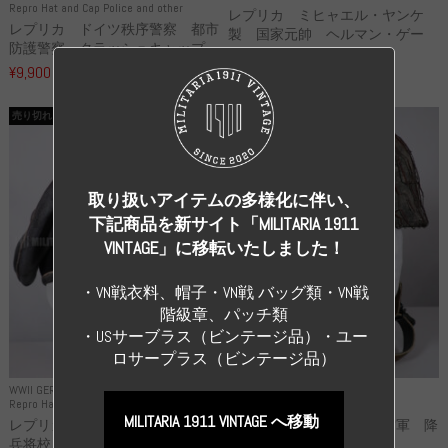
Repro Hat and Cap Police and other
レプリカ ミヒャエル・ヤンケ
レプリカ ドイツ秩序警察 都市
製 国家元帥 ヘルマン・ゲー
防護警察 クラッシュキャップ...
リ...
¥9,900
（税込）
¥55,000
（税込）
売り切れ
売り切れ
取り扱いアイテムの多様化に伴い、
下記商品を新サイト「MILITARIA 1911
VINTAGE」に移転いたしました！
・VN戦衣料、帽子・VN戦 バッグ類・VN戦
階級章、パッチ類
・USサーブラス（ビンテージ品）・ユー
ロサープラス（ビンテージ品）
WWII GERMANY
WWII GERMANY
Repro Hat and Cap SS and WSS
Repro Hat and Cap Luftwaffe
MILITARIA 1911 VINTAGE へ移動
レプリカ 武装親衛隊 WSS 歩
高品質レプリカ ドイツ空軍 降
兵将校 クラッシュキャップ ...
下猟兵 ヘルメット