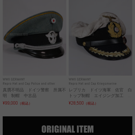
WWII GERMANY
WWII GERMANY
Repro Hat and Cap Police and other
Repro Hat and Cap Kriegsmarine
真贋不明品 ドイツ警察 所属不
レプリカ ドイツ海軍 佐官 白
明 制帽 中古品
トップ制帽 エイジング加工 ...
¥99,000
¥28,500
（税込）
（税込）