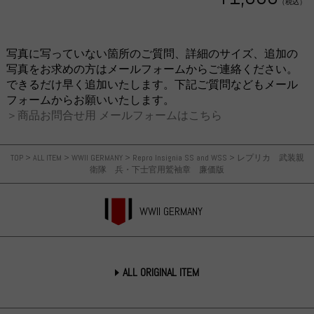
（税込）
写真に写っていない箇所のご質問、詳細のサイズ、追加の
写真をお求めの方はメールフォームからご連絡ください。
できるだけ早く追加いたします。下記ご質問などもメール
フォームからお願いいたします。
＞商品お問合せ用 メールフォームはこちら
TOP
>
ALL ITEM
>
WWII GERMANY
>
Repro Insignia SS and WSS
>
レプリカ 武装親
衛隊 兵・下士官用鷲袖章 廉価版
WWII GERMANY
ALL ORIGINAL ITEM