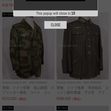
¥18,700
¥49,800
（税込）
（税込）
This popup will close in:
13
売り切れ
売り切れ
CLOSE
Original Uniform WH
WWII GERMANY
Original Uniform WH
WWII GERMANY
実物 ドイツ空軍 地上師団 ス
実物 ドイツ海軍 湾岸砲兵 コ
プリンター迷彩 コート コッ...
ットン製作業服 下士官 アド...
¥220,000
¥286,000
（税込）
（税込）
売り切れ
売り切れ