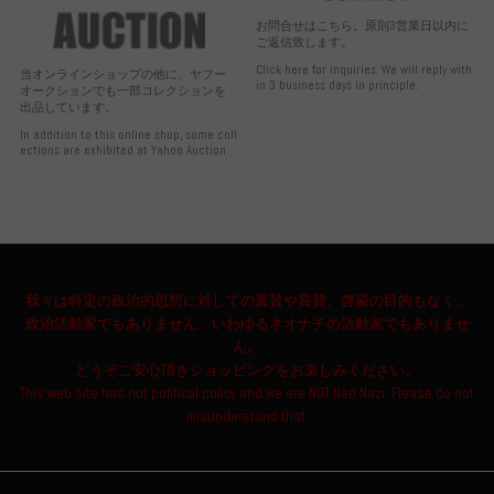
お問合せはこちら。原則3営業日以内に
ご返信致します。
Click here for inquiries. We will reply with
当オンラインショップの他に、ヤフー
in 3 business days in principle.
オークションでも一部コレクションを
出品しています。
In addition to this online shop, some coll
ections are exhibited at Yahoo Auction.
我々は特定の政治的思想に対しての翼賛や賞賛、啓蒙の目的もなく、
政治活動家でもありません。いわゆるネオナチの活動家でもありませ
ん。
どうぞご安心頂きショッピングをお楽しみください。
This web site has not political policy and we are NOT Neo Nazi. Please do not
misunderstand that.