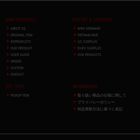
MAIN CONTENTS
HISTORY & CATEGORY
ABOUT US
WWII GERMANY
ORIGINAL ITEM
VIETNAM WAR
REPRODUCTS
US SURPLUS
OUR PRODUCT
EURO SURPLUS
USER GUIDE
OUR PRODUCTS
ORDER
AUCTION
CONTACT
HOT TOPIC
INFORMATION
PICKUP ITEM
取り扱い商品の仕様に関して
プライバシーポリシー
特定商取引法に基づく表記