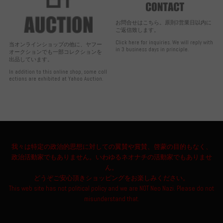
お問合せはこちら。原則3営業日以内に
ご返信致します。
Click here for inquiries. We will reply with
当オンラインショップの他に、ヤフー
in 3 business days in principle.
オークションでも一部コレクションを
出品しています。
In addition to this online shop, some coll
ections are exhibited at Yahoo Auction.
我々は特定の政治的思想に対しての翼賛や賞賛、啓蒙の目的もなく、
政治活動家でもありません。いわゆるネオナチの活動家でもありませ
ん。
どうぞご安心頂きショッピングをお楽しみください。
This web site has not political policy and we are NOT Neo Nazi. Please do not
misunderstand that.