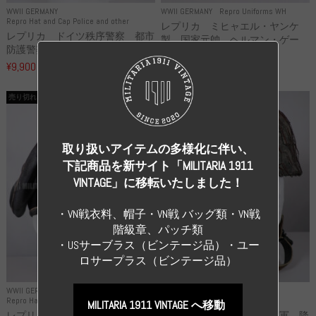
WWII GERMANY
WWII GERMANY
Repro Uniforms WH
Repro Hat and Cap Police and other
レプリカ ミヒャエル・ヤンケ
レプリカ ドイツ秩序警察 都市
製 国家元帥 ヘルマン・ゲー
防護警察 クラッシュキャップ...
リ...
¥9,900
（税込）
¥55,000
（税込）
売り切れ
売り切れ
取り扱いアイテムの多様化に伴い、
下記商品を新サイト「MILITARIA 1911
VINTAGE」に移転いたしました！
・VN戦衣料、帽子・VN戦 バッグ類・VN戦
階級章、パッチ類
・USサーブラス（ビンテージ品）・ユー
ロサープラス（ビンテージ品）
WWII GERMANY
WWII GERMANY
Repro Hat and Cap SS and WSS
Repro Hat and Cap Luftwaffe
MILITARIA 1911 VINTAGE へ移動
レプリカ 武装親衛隊 WSS 歩
高品質レプリカ ドイツ空軍 降