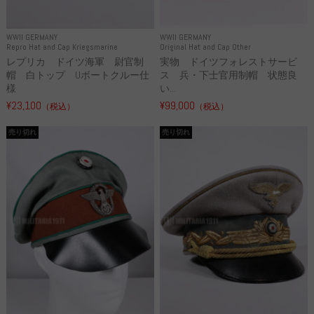
WWII GERMANY
WWII GERMANY
Repro Hat and Cap Kriegsmarine
Original Hat and Cap Other
レプリカ ドイツ海軍 尉官制
実物 ドイツフォレストサービ
帽 白トップ Uボートクルー仕
ス 兵・下士官用制帽 状態良
様
い...
¥23,100
¥99,000
（税込）
（税込）
売り切れ
売り切れ