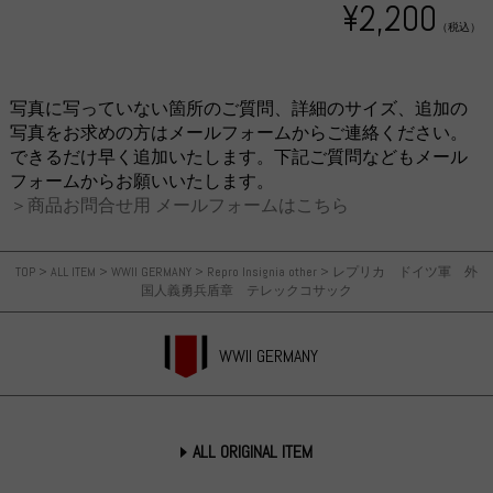
¥2,200
（税込）
写真に写っていない箇所のご質問、詳細のサイズ、追加の
写真をお求めの方はメールフォームからご連絡ください。
できるだけ早く追加いたします。下記ご質問などもメール
フォームからお願いいたします。
＞商品お問合せ用 メールフォームはこちら
TOP
>
ALL ITEM
>
WWII GERMANY
>
Repro Insignia other
>
レプリカ ドイツ軍 外
国人義勇兵盾章 テレックコサック
WWII GERMANY
ALL ORIGINAL ITEM