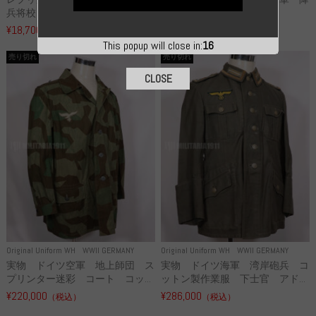
兵将校 クラッシュキャップ ...
下猟兵 ヘルメット
¥18,700
¥49,800
（税込）
（税込）
This popup will close in:
16
売り切れ
売り切れ
CLOSE
Original Uniform WH
WWII GERMANY
Original Uniform WH
WWII GERMANY
実物 ドイツ空軍 地上師団 ス
実物 ドイツ海軍 湾岸砲兵 コ
プリンター迷彩 コート コッ...
ットン製作業服 下士官 アド...
¥220,000
¥286,000
（税込）
（税込）