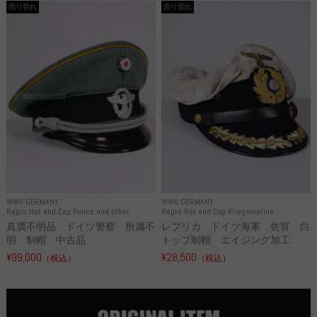
売り切れ
売り切れ
WWII GERMANY
WWII GERMANY
Repro Hat and Cap Police and other
Repro Hat and Cap Kriegsmarine
真贋不明品 ドイツ警察 所属不
レプリカ ドイツ海軍 佐官 白
明 制帽 中古品
トップ制帽 エイジング加工 ...
¥99,000
¥28,500
（税込）
（税込）