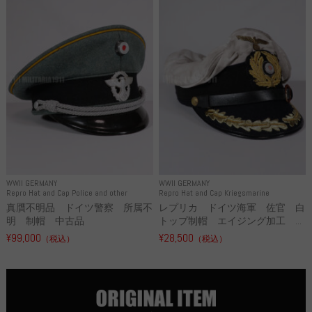
WWII GERMANY
WWII GERMANY
Repro Hat and Cap Police and other
Repro Hat and Cap Kriegsmarine
真贋不明品 ドイツ警察 所属不
レプリカ ドイツ海軍 佐官 白
明 制帽 中古品
トップ制帽 エイジング加工 ...
¥99,000
¥28,500
（税込）
（税込）