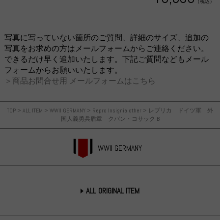
（税込）
写真に写っていない箇所のご質問、詳細のサイズ、追加の
写真をお求めの方はメールフォームからご連絡ください。
できるだけ早く追加いたします。下記ご質問などもメール
フォームからお願いいたします。
＞商品お問合せ用 メールフォームはこちら
TOP
>
ALL ITEM
>
WWII GERMANY
>
Repro Insignia other
>
レプリカ ドイツ軍 外
国人義勇兵盾章 クバン・コサック B
WWII GERMANY
ALL ORIGINAL ITEM