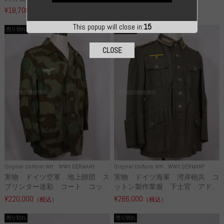
¥18,700
¥49,800
（税込）
（税込）
This popup will close in:
14
売り切れ
売り切れ
CLOSE
Original Uniform WH
WWII GERMANY
Original Uniform WH
WWII GERMANY
実物 ドイツ空軍 地上師団 ス
実物 ドイツ海軍 湾岸砲兵 コ
プリンター迷彩 コート コッ...
ットン製作業服 下士官 アド...
¥220,000
¥286,000
（税込）
（税込）
売り切れ
売り切れ