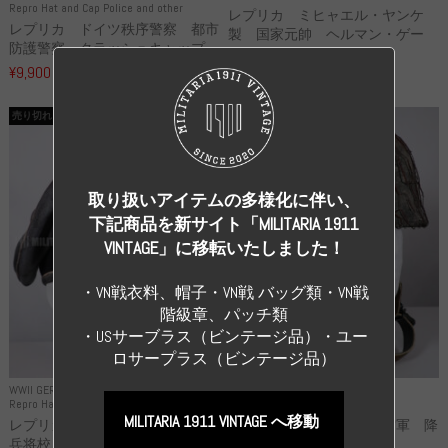
Repro Hat and Cap Police and other
レプリカ ミヒャエル・ヤンケ
レプリカ ドイツ秩序警察 都市
製 国家元帥 ヘルマン・ゲー
防護警察 クラッシュキャップ...
リ...
¥9,900
（税込）
¥55,000
（税込）
売り切れ
売り切れ
取り扱いアイテムの多様化に伴い、
下記商品を新サイト「MILITARIA 1911
VINTAGE」に移転いたしました！
・VN戦衣料、帽子・VN戦 バッグ類・VN戦
階級章、パッチ類
・USサーブラス（ビンテージ品）・ユー
ロサープラス（ビンテージ品）
WWII GERMANY
WWII GERMANY
Repro Hat and Cap SS and WSS
Repro Hat and Cap Luftwaffe
MILITARIA 1911 VINTAGE へ移動
レプリカ 武装親衛隊 WSS 歩
高品質レプリカ ドイツ空軍 降
兵将校 クラッシュキャップ ...
下猟兵 ヘルメット