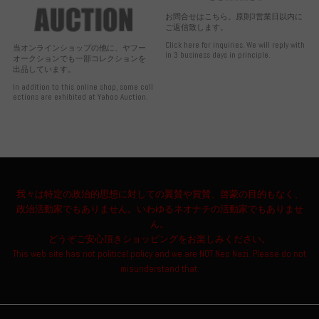
お問合せはこちら。原則3営業日以内に
ご返信致します。
Click here for inquiries. We will reply with
当オンラインショップの他に、ヤフー
in 3 business days in principle.
オークションでも一部コレクションを
出品しています。
In addition to this online shop, some coll
ections are exhibited at Yahoo Auction.
我々は特定の政治的思想に対しての翼賛や賞賛、啓蒙の目的もなく、
政治活動家でもありません。いわゆるネオナチの活動家でもありませ
ん。
どうぞご安心頂きショッピングをお楽しみください。
This web site has not political policy and we are NOT Neo Nazi. Please do not
misunderstand that.