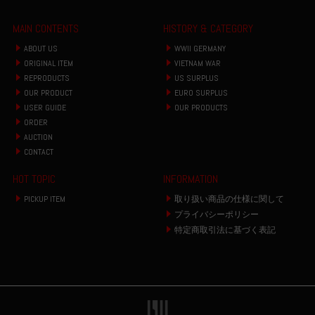
MAIN CONTENTS
HISTORY & CATEGORY
ABOUT US
WWII GERMANY
ORIGINAL ITEM
VIETNAM WAR
REPRODUCTS
US SURPLUS
OUR PRODUCT
EURO SURPLUS
USER GUIDE
OUR PRODUCTS
ORDER
AUCTION
CONTACT
HOT TOPIC
INFORMATION
PICKUP ITEM
取り扱い商品の仕様に関して
プライバシーポリシー
特定商取引法に基づく表記