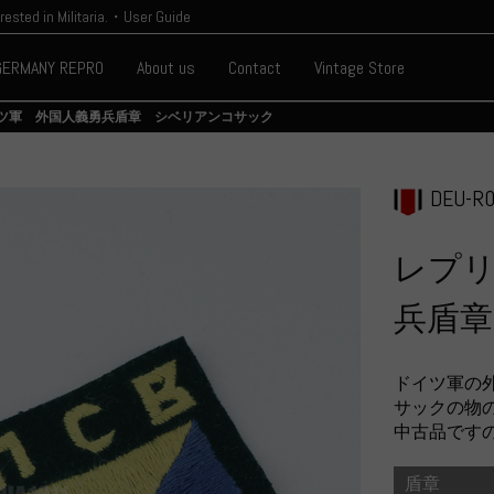
erested in Militaria.・User Guide
GERMANY REPRO
About us
Contact
Vintage Store
ツ軍 外国人義勇兵盾章 シベリアンコサック
DEU-R0
レプ
兵盾
ドイツ軍の
サックの物
中古品です
盾章