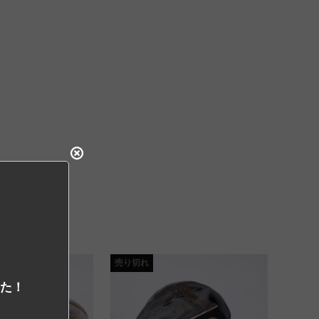
売り切れ
した！