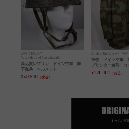
WWII GERMANY
Original Uniform WH
WWI
Repro Hat and Cap Luftwaffe
実物 ドイツ空軍 
高品質レプリカ ドイツ空軍 降
プリンター迷彩 コー
下猟兵 ヘルメット
¥220,000
（税込）
¥49,800
（税込）
すべての実