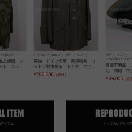
I GERMANY
Original Uniform WH
WWII GERMANY
WWII GERMANY
Repro Hat and Cap
地上師団 ス
実物 ドイツ海軍 湾岸砲兵 コ
真贋不明品 
ト コッ...
ットン製作業服 下士官 アド...
明 制帽 中
¥286,000
（税込）
¥99,000
（税
物アイテム
すべてのレプリカ