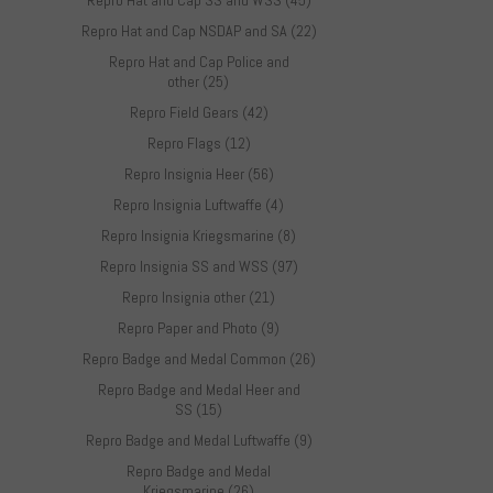
Repro Hat and Cap SS and WSS (45)
Repro Hat and Cap NSDAP and SA (22)
Repro Hat and Cap Police and
other (25)
Repro Field Gears (42)
Repro Flags (12)
Repro Insignia Heer (56)
Repro Insignia Luftwaffe (4)
Repro Insignia Kriegsmarine (8)
Repro Insignia SS and WSS (97)
Repro Insignia other (21)
Repro Paper and Photo (9)
Repro Badge and Medal Common (26)
Repro Badge and Medal Heer and
SS (15)
Repro Badge and Medal Luftwaffe (9)
Repro Badge and Medal
Kriegsmarine (26)