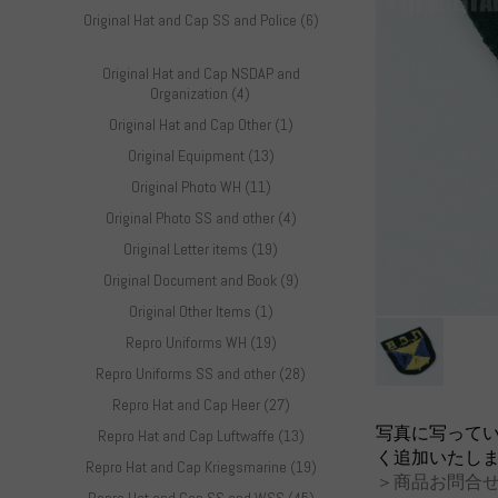
Original Hat and Cap SS and Police (6)
Original Hat and Cap NSDAP and
Organization (4)
Original Hat and Cap Other (1)
Original Equipment (13)
Original Photo WH (11)
Original Photo SS and other (4)
Original Letter items (19)
Original Document and Book (9)
Original Other Items (1)
Repro Uniforms WH (19)
Repro Uniforms SS and other (28)
Repro Hat and Cap Heer (27)
写真に写って
Repro Hat and Cap Luftwaffe (13)
く追加いたし
Repro Hat and Cap Kriegsmarine (19)
＞商品お問合せ