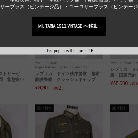
Sサーブラス（ビンテージ品）・ユーロサープラス（ビンテー
MILITARIA 1911 VINTAGE へ移動
This popup will close in:
15
WWII GERMANY
WWII GERMANY
R
Repro Hat and Cap Police and other
レプリカ ミ
ストサービ
レプリカ ドイツ秩序警察 都市
製 国家元帥 
 状態良い...
防護警察 クラッシュキャップ...
¥55,000
（税
¥9,900
（税込）
売り切れ
売り切れ