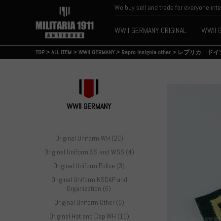
We buy sell and trade for everyone int
WWII GERMANY ORIGINAL
WWII 
TOP
>
ALL ITEM
>
WWII GERMANY
>
Repro Insignia other
>
レプリカ ドイ
WWII GERMANY
Original Uniform WH (20)
Original Uniform SS and WSS (4)
Original Uniform Police (3)
Original Uniform NSDAP and
Organization (6)
Original Uniform Other (0)
Original Hat and Cap WH (10)