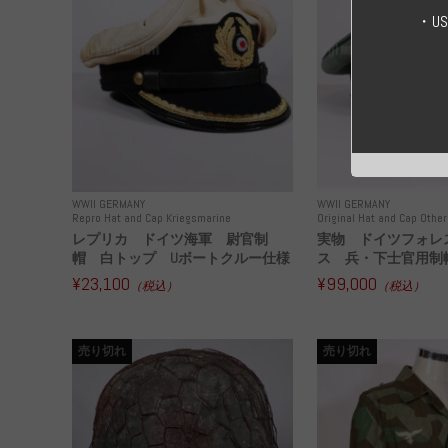
・U
WWII GERMANY
WWII GERMANY
Repro Hat and Cap Kriegsmarine
Original Hat and Cap Other
レプリカ ドイツ海軍 尉官制
実物 ドイツフォレ
帽 白トップ Uボートクルー仕様
ス 兵・下士官用制帽
¥23,100
¥99,000
（税込）
（税込）
売り切れ
売り切れ