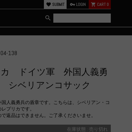
favorite
SUBMIT
vpn_key
LOGIN
shopping_cart
CART
0
search
04-138
リカ ドイツ軍 外国人義勇
章 シベリアンコサック
外国人義勇兵の盾章です。こちらは、シベリアン・コ
のレプリカです。
ので返品はできません。ご了承くださいませ。
在庫状態 : 売り切れ