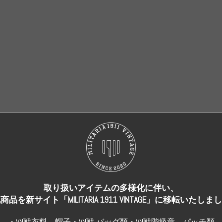
売り切れ
売り切れ
取り扱いアイテムの多様化に伴い、
商品を新サイト「MILITARIA 1911 VINTAGE」に移転いたしま
・VN戦衣料、帽子・VN戦 バッグ類・VN戦階級章、パッチ類