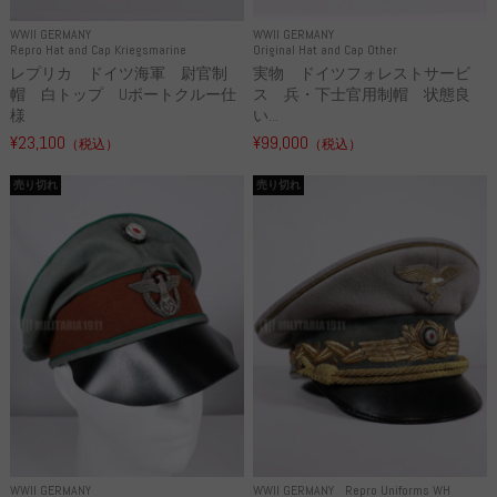
WWII GERMANY
WWII GERMANY
Repro Hat and Cap Kriegsmarine
Original Hat and Cap Other
レプリカ ドイツ海軍 尉官制
実物 ドイツフォレストサービ
帽 白トップ Uボートクルー仕
ス 兵・下士官用制帽 状態良
様
い...
¥23,100
¥99,000
（税込）
（税込）
売り切れ
売り切れ
WWII GERMANY
WWII GERMANY
Repro Uniforms WH