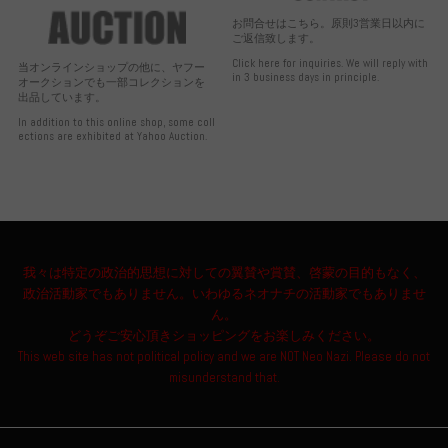
お問合せはこちら。原則3営業日以内に
ご返信致します。
Click here for inquiries. We will reply with
当オンラインショップの他に、ヤフー
in 3 business days in principle.
オークションでも一部コレクションを
出品しています。
In addition to this online shop, some coll
ections are exhibited at Yahoo Auction.
我々は特定の政治的思想に対しての翼賛や賞賛、啓蒙の目的もなく、
政治活動家でもありません。いわゆるネオナチの活動家でもありませ
ん。
どうぞご安心頂きショッピングをお楽しみください。
This web site has not political policy and we are NOT Neo Nazi. Please do not
misunderstand that.