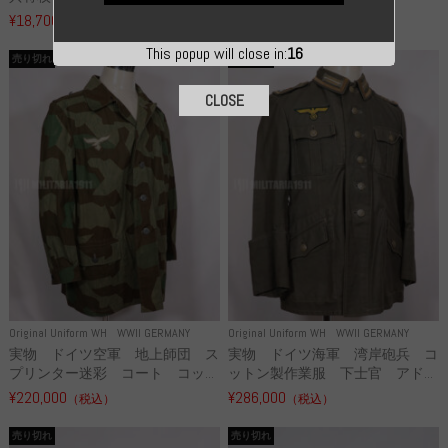
¥18,700
¥49,800
（税込）
（税込）
This popup will close in:
16
売り切れ
売り切れ
CLOSE
Original Uniform WH
WWII GERMANY
Original Uniform WH
WWII GERMANY
実物 ドイツ空軍 地上師団 ス
実物 ドイツ海軍 湾岸砲兵 コ
プリンター迷彩 コート コッ...
ットン製作業服 下士官 アド...
¥220,000
¥286,000
（税込）
（税込）
売り切れ
売り切れ