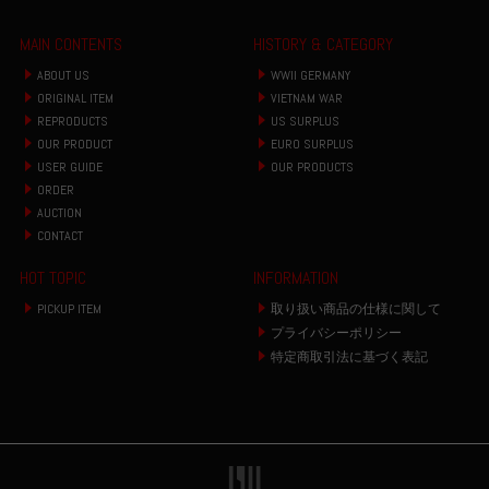
MAIN CONTENTS
HISTORY & CATEGORY
ABOUT US
WWII GERMANY
ORIGINAL ITEM
VIETNAM WAR
REPRODUCTS
US SURPLUS
OUR PRODUCT
EURO SURPLUS
USER GUIDE
OUR PRODUCTS
ORDER
AUCTION
CONTACT
HOT TOPIC
INFORMATION
PICKUP ITEM
取り扱い商品の仕様に関して
プライバシーポリシー
特定商取引法に基づく表記