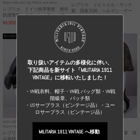
Repro Hat and Cap Police and other
レプリカ ミヒャエル・ヤンケ
レプリカ ドイツ秩序警察 都市
製 国家元帥 ヘルマン・ゲー
防護警察 クラッシュキャップ...
リ...
¥9,900
（税込）
¥55,000
（税込）
売り切れ
売り切れ
取り扱いアイテムの多様化に伴い、
下記商品を新サイト「MILITARIA 1911
VINTAGE」に移転いたしました！
・VN戦衣料、帽子・VN戦 バッグ類・VN戦
階級章、パッチ類
・USサーブラス（ビンテージ品）・ユー
ロサープラス（ビンテージ品）
WWII GERMANY
WWII GERMANY
Repro Hat and Cap SS and WSS
Repro Hat and Cap Luftwaffe
MILITARIA 1911 VINTAGE へ移動
レプリカ 武装親衛隊 WSS 歩
高品質レプリカ ドイツ空軍 降
兵将校 クラッシュキャップ ...
下猟兵 ヘルメット