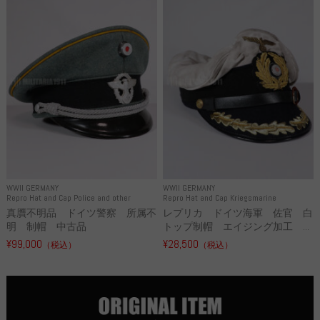
WWII GERMANY
WWII GERMANY
Repro Hat and Cap Police and other
Repro Hat and Cap Kriegsmarine
真贋不明品 ドイツ警察 所属不
レプリカ ドイツ海軍 佐官 白
明 制帽 中古品
トップ制帽 エイジング加工 ...
¥99,000
¥28,500
（税込）
（税込）