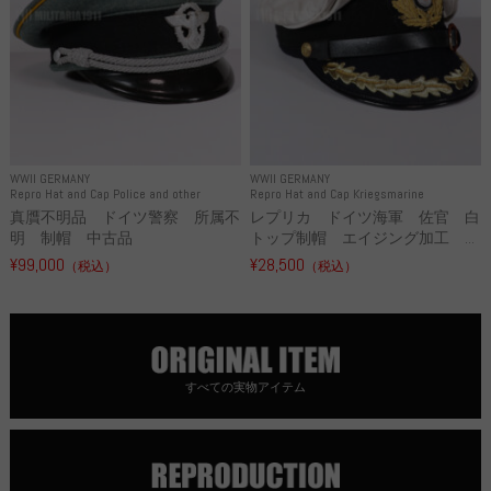
WWII GERMANY
WWII GERMANY
Repro Hat and Cap Police and other
Repro Hat and Cap Kriegsmarine
真贋不明品 ドイツ警察 所属不
レプリカ ドイツ海軍 佐官 白
明 制帽 中古品
トップ制帽 エイジング加工 ...
¥99,000
¥28,500
（税込）
（税込）
すべての実物アイテム