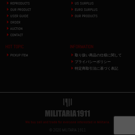
REPRODUCTS
US SURPLUS
OUR PRODUCT
EURO SURPLUS
USER GUIDE
OUR PRODUCTS
ORDER
AUCTION
CONTACT
HOT TOPIC
INFORMATION
PICKUP ITEM
取り扱い商品の仕様に関して
プライバシーポリシー
特定商取引法に基づく表記
We buy sell and trade for everyone interested in Militaria.
© 2020 MILITARIA 1911