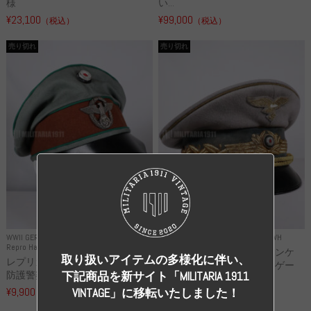
様
い...
¥23,100
¥99,000
（税込）
（税込）
売り切れ
売り切れ
WWII GERMANY
WWII GERMANY
Repro Uniforms WH
Repro Hat and Cap Police and other
レプリカ ミヒャエル・ヤンケ
取り扱いアイテムの多様化に伴い、
レプリカ ドイツ秩序警察 都市
製 国家元帥 ヘルマン・ゲー
防護警察 クラッシュキャップ...
下記商品を新サイト「MILITARIA 1911
リ...
¥9,900
VINTAGE」に移転いたしました！
（税込）
¥55,000
（税込）