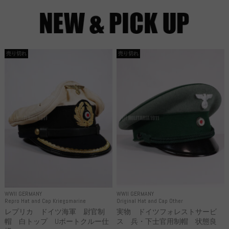
売り切れ
売り切れ
WWII GERMANY
WWII GERMANY
Repro Hat and Cap Kriegsmarine
Original Hat and Cap Other
レプリカ ドイツ海軍 尉官制
実物 ドイツフォレストサービ
帽 白トップ Uボートクルー仕
ス 兵・下士官用制帽 状態良