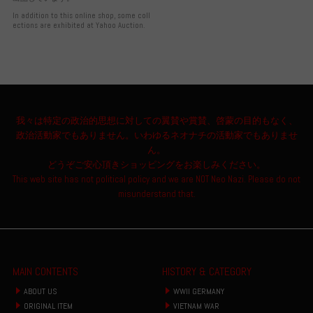
In addition to this online shop, some coll
ections are exhibited at Yahoo Auction.
我々は特定の政治的思想に対しての翼賛や賞賛、啓蒙の目的もなく、
政治活動家でもありません。いわゆるネオナチの活動家でもありませ
ん。
どうぞご安心頂きショッピングをお楽しみください。
This web site has not political policy and we are NOT Neo Nazi. Please do not
misunderstand that.
MAIN CONTENTS
HISTORY & CATEGORY
ABOUT US
WWII GERMANY
ORIGINAL ITEM
VIETNAM WAR