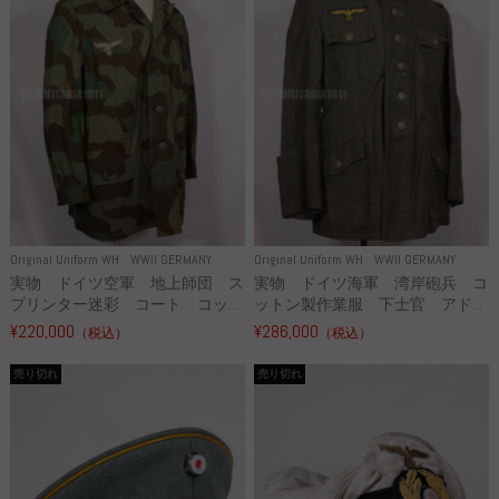
Original Uniform WH
WWII GERMANY
Original Uniform WH
WWII GERMANY
実物 ドイツ空軍 地上師団 ス
実物 ドイツ海軍 湾岸砲兵 コ
プリンター迷彩 コート コッ...
ットン製作業服 下士官 アド...
¥220,000
¥286,000
（税込）
（税込）
売り切れ
売り切れ