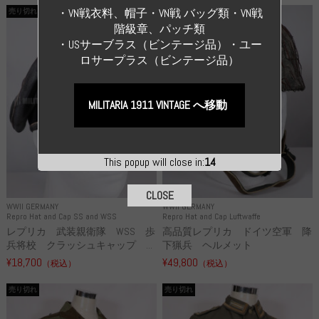
・VN戦衣料、帽子・VN戦 バッグ類・VN戦
売り切れ
売り切れ
階級章、パッチ類
・USサーブラス（ビンテージ品）・ユー
ロサープラス（ビンテージ品）
MILITARIA 1911 VINTAGE へ移動
This popup will close in:
14
CLOSE
WWII GERMANY
WWII GERMANY
Repro Hat and Cap SS and WSS
Repro Hat and Cap Luftwaffe
レプリカ 武装親衛隊 WSS 歩
高品質レプリカ ドイツ空軍 降
兵将校 クラッシュキャップ ...
下猟兵 ヘルメット
¥18,700
¥49,800
（税込）
（税込）
売り切れ
売り切れ