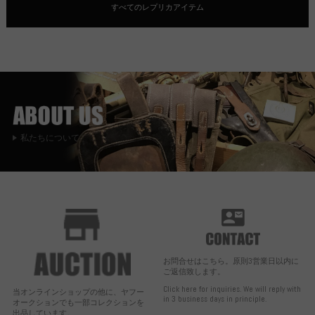
すべてのレプリカアイテム
私たちについて
お問合せはこちら。原則3営業日以内に
ご返信致します。
Click here for inquiries. We will reply with
当オンラインショップの他に、ヤフー
in 3 business days in principle.
オークションでも一部コレクションを
出品しています。