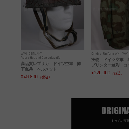
WWII GERMANY
Original Uniform WH
WWI
Repro Hat and Cap Luftwaffe
実物 ドイツ空軍 
高品質レプリカ ドイツ空軍 降
プリンター迷彩 コー
下猟兵 ヘルメット
¥220,000
（税込）
¥49,800
（税込）
すべての実