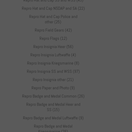
Repro Hat and Cap SS and WSS (45)
Repro Hat and Cap NSDAP and SA (22)
Repro Hat and Cap Police and
other (25)
Repro Field Gears (42)
Repro Flags (12)
Repro Insignia Heer (56)
Repro Insignia Luftwaffe (4)
Repro Insignia Kriegsmarine (8)
Repro Insignia SS and WSS (97)
Repro Insignia other (21)
Repro Paper and Photo (9)
Repro Badge and Medal Common (26)
Repro Badge and Medal Heer and
SS (15)
Repro Badge and Medal Luftwaffe (9)
Repro Badge and Medal
Kriegsmarine (26)