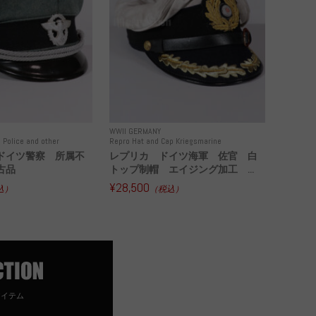
WWII GERMANY
 Police and other
Repro Hat and Cap Kriegsmarine
ドイツ警察 所属不
レプリカ ドイツ海軍 佐官 白
古品
トップ制帽 エイジング加工 ...
¥28,500
込）
（税込）
アイテム