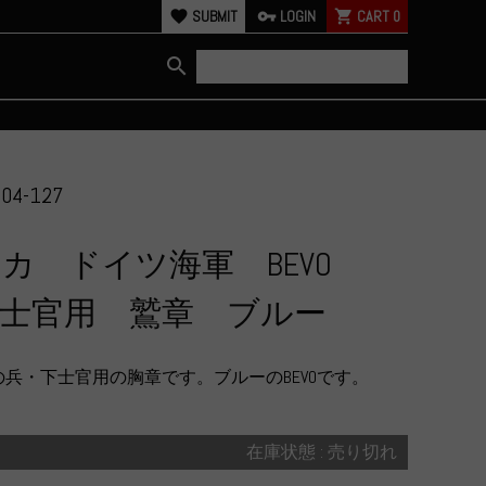
favorite
SUBMIT
vpn_key
LOGIN
shopping_cart
CART
0
search
04-127
カ ドイツ海軍 BEVO
士官用 鷲章 ブルー
兵・下士官用の胸章です。ブルーのBEVOです。
在庫状態 : 売り切れ