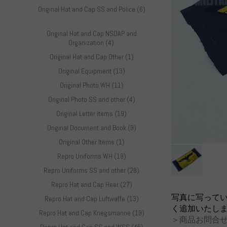
Original Hat and Cap SS and Police (6)
Original Hat and Cap NSDAP and
Organization (4)
Original Hat and Cap Other (1)
Original Equipment (13)
Original Photo WH (11)
Original Photo SS and other (4)
Original Letter items (19)
Original Document and Book (9)
Original Other Items (1)
Repro Uniforms WH (19)
Repro Uniforms SS and other (28)
Repro Hat and Cap Heer (27)
写真に写って
Repro Hat and Cap Luftwaffe (13)
く追加いたし
Repro Hat and Cap Kriegsmarine (19)
＞商品お問合せ