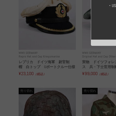
・U
WWII GERMANY
WWII GERMANY
Repro Hat and Cap Kriegsmarine
Original Hat and Cap Other
レプリカ ドイツ海軍 尉官制
実物 ドイツフォレ
帽 白トップ Uボートクルー仕様
ス 兵・下士官用制帽
¥23,100
¥99,000
（税込）
（税込）
売り切れ
売り切れ