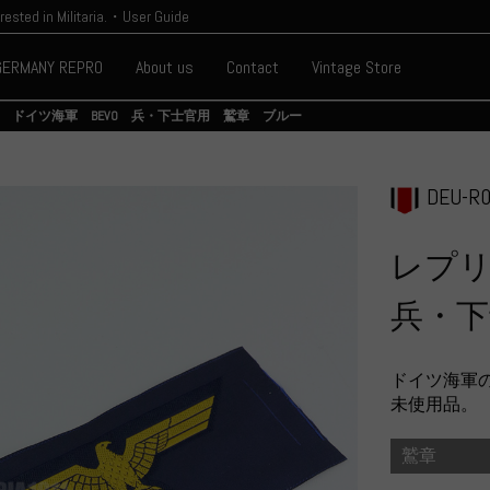
erested in Militaria.・User Guide
GERMANY REPRO
About us
Contact
Vintage Store
 ドイツ海軍 BEVO 兵・下士官用 鷲章 ブルー
DEU-R0
レプリ
兵・下
ドイツ海軍の
未使用品。
鷲章