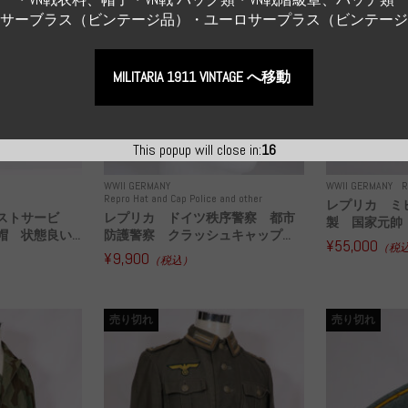
Sサーブラス（ビンテージ品）・ユーロサープラス（ビンテー
MILITARIA 1911 VINTAGE へ移動
This popup will close in:
15
WWII GERMANY
WWII GERMANY
R
Repro Hat and Cap Police and other
レプリカ ミ
ストサービ
レプリカ ドイツ秩序警察 都市
製 国家元帥 
 状態良い...
防護警察 クラッシュキャップ...
¥55,000
（税
¥9,900
（税込）
売り切れ
売り切れ