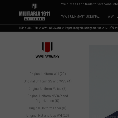
We buy sell and trade for everyone int
WWII GERMANY ORIGINAL
WWII 
TOP
>
ALL ITEM
>
WWII GERMANY
>
Repro Insignia Kriegsmarine
>
レプリカ
WWII GERMANY
Original Uniform WH (20)
Original Uniform SS and WSS (4)
Original Uniform Police (3)
Original Uniform NSDAP and
Organization (6)
Original Uniform Other (0)
Original Hat and Cap WH (10)