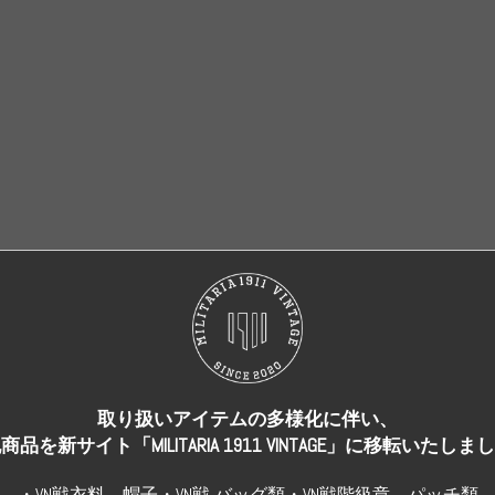
売り切れ
売り切れ
取り扱いアイテムの多様化に伴い、
商品を新サイト「MILITARIA 1911 VINTAGE」に移転いたしま
・VN戦衣料、帽子・VN戦 バッグ類・VN戦階級章、パッチ類