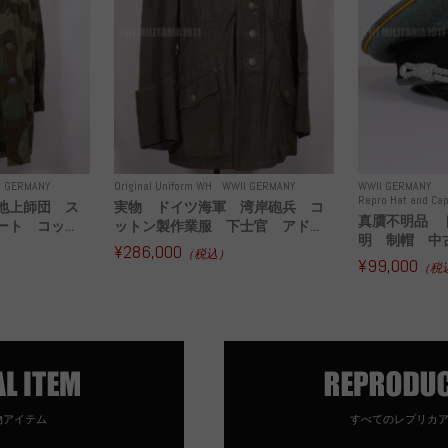
I GERMANY
Original Uniform WH
WWII GERMANY
WWII GERMANY
Repro Hat and Cap
地上師団 ス
実物 ドイツ海軍 湾岸砲兵 コ
真贋不明品 
ト コッ...
ットン製作業服 下士官 アド...
明 制帽 中
¥286,000
（税込）
¥99,000
（税
物アイテム
すべてのレプリカ