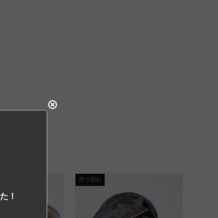
売り切れ
した！