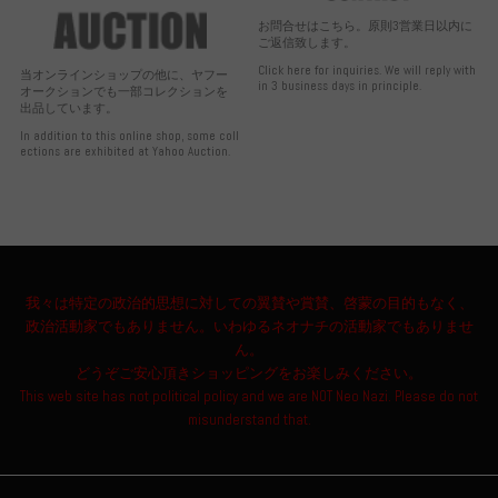
お問合せはこちら。原則3営業日以内に
ご返信致します。
Click here for inquiries. We will reply with
当オンラインショップの他に、ヤフー
in 3 business days in principle.
オークションでも一部コレクションを
出品しています。
In addition to this online shop, some coll
ections are exhibited at Yahoo Auction.
我々は特定の政治的思想に対しての翼賛や賞賛、啓蒙の目的もなく、
政治活動家でもありません。いわゆるネオナチの活動家でもありませ
ん。
どうぞご安心頂きショッピングをお楽しみください。
This web site has not political policy and we are NOT Neo Nazi. Please do not
misunderstand that.