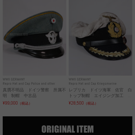
WWII GERMANY
WWII GERMANY
Repro Hat and Cap Police and other
Repro Hat and Cap Kriegsmarine
真贋不明品 ドイツ警察 所属不
レプリカ ドイツ海軍 佐官 白
明 制帽 中古品
トップ制帽 エイジング加工 ...
¥99,000
¥28,500
（税込）
（税込）