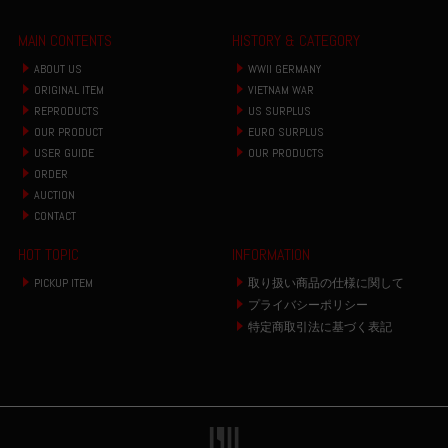
MAIN CONTENTS
HISTORY & CATEGORY
ABOUT US
WWII GERMANY
ORIGINAL ITEM
VIETNAM WAR
REPRODUCTS
US SURPLUS
OUR PRODUCT
EURO SURPLUS
USER GUIDE
OUR PRODUCTS
ORDER
AUCTION
CONTACT
HOT TOPIC
INFORMATION
PICKUP ITEM
取り扱い商品の仕様に関して
プライバシーポリシー
特定商取引法に基づく表記