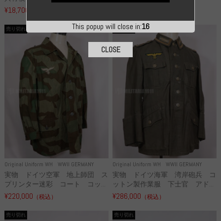
¥18,700
¥49,800
（税込）
（税込）
This popup will close in:
14
売り切れ
売り切れ
CLOSE
Original Uniform WH
WWII GERMANY
Original Uniform WH
WWII GERMANY
実物 ドイツ空軍 地上師団 ス
実物 ドイツ海軍 湾岸砲兵 コ
プリンター迷彩 コート コッ...
ットン製作業服 下士官 アド...
¥220,000
¥286,000
（税込）
（税込）
売り切れ
売り切れ