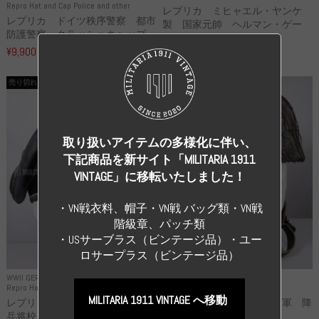
Repro Hat and Cap Police and other
レプリカ ミヒャエル・ヤンケ
レプリカ ドイツ秩序警察 都市
製 国家元帥 ヘルマン・ゲー
防護警察 クラッシュキャップ...
リ...
¥9,900
（税込）
¥55,000
（税込）
売り切れ
売り切れ
取り扱いアイテムの多様化に伴い、
下記商品を新サイト「MILITARIA 1911
VINTAGE」に移転いたしました！
・VN戦衣料、帽子・VN戦 バッグ類・VN戦
階級章、パッチ類
・USサーブラス（ビンテージ品）・ユー
ロサープラス（ビンテージ品）
WWII GERMANY
WWII GERMANY
Repro Hat and Cap SS and WSS
Repro Hat and Cap Luftwaffe
MILITARIA 1911 VINTAGE へ移動
レプリカ 武装親衛隊 WSS 歩
高品質レプリカ ドイツ空軍 降
兵将校 クラッシュキャップ ...
下猟兵 ヘルメット