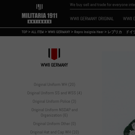
We buy sell and trade for everyone int
WWII GERMANY ORIGINAL
WWII 
TOP
>
ALL ITEM
>
WWII GERMANY
>
Repro Insignia Heer
>
レプリカ ドイ
WWII GERMANY
Original Uniform WH (20)
Original Uniform SS and WSS (4)
Original Uniform Police (3)
Original Uniform NSDAP and
Organization (6)
Original Uniform Other (0)
Original Hat and Cap WH (10)