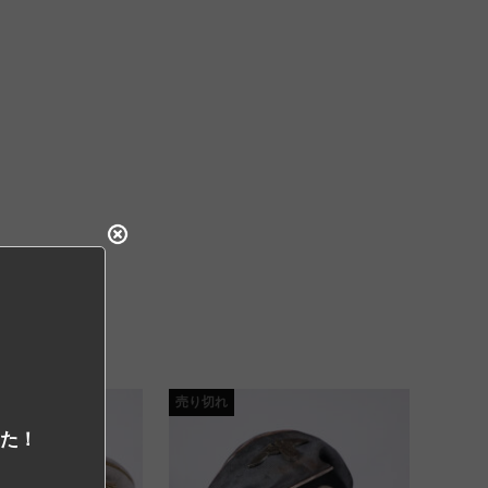
売り切れ
した！