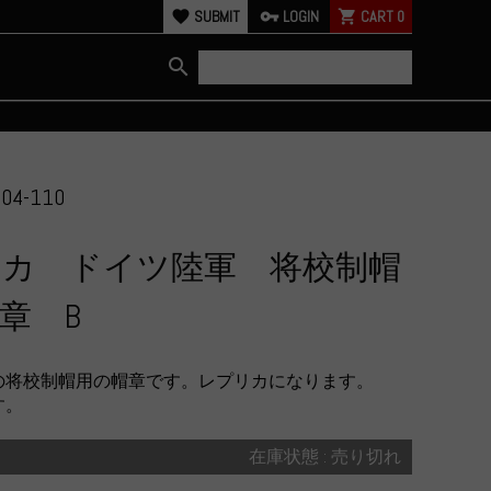
favorite
SUBMIT
vpn_key
LOGIN
shopping_cart
CART
0
search
004-110
リカ ドイツ陸軍 将校制帽
章 B
の将校制帽用の帽章です。レプリカになります。
す。
在庫状態 : 売り切れ