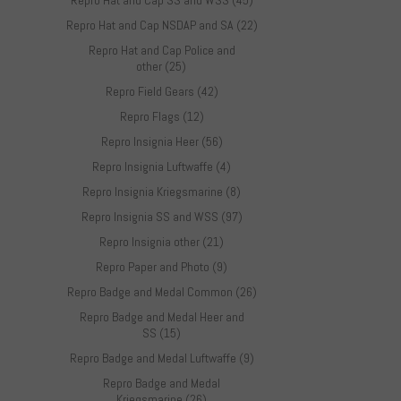
Repro Hat and Cap SS and WSS (45)
Repro Hat and Cap NSDAP and SA (22)
Repro Hat and Cap Police and
other (25)
Repro Field Gears (42)
Repro Flags (12)
Repro Insignia Heer (56)
Repro Insignia Luftwaffe (4)
Repro Insignia Kriegsmarine (8)
Repro Insignia SS and WSS (97)
Repro Insignia other (21)
Repro Paper and Photo (9)
Repro Badge and Medal Common (26)
Repro Badge and Medal Heer and
SS (15)
Repro Badge and Medal Luftwaffe (9)
Repro Badge and Medal
Kriegsmarine (26)