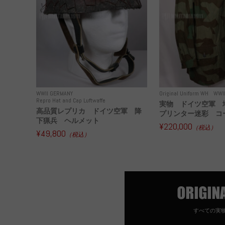
WWII GERMANY
Original Uniform WH
WWI
Repro Hat and Cap Luftwaffe
実物 ドイツ空軍 
高品質レプリカ ドイツ空軍 降
プリンター迷彩 コー
下猟兵 ヘルメット
¥220,000
（税込）
¥49,800
（税込）
すべての実