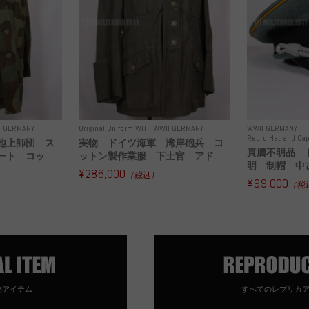
I GERMANY
Original Uniform WH
WWII GERMANY
WWII GERMANY
Repro Hat and Cap
地上師団 ス
実物 ドイツ海軍 湾岸砲兵 コ
真贋不明品 
ト コッ...
ットン製作業服 下士官 アド...
明 制帽 中
¥286,000
（税込）
¥99,000
（税
物アイテム
すべてのレプリカ