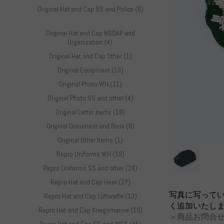
Original Hat and Cap SS and Police (6)
Original Hat and Cap NSDAP and
Organization (4)
Original Hat and Cap Other (1)
Original Equipment (13)
Original Photo WH (11)
Original Photo SS and other (4)
Original Letter items (19)
Original Document and Book (9)
Original Other Items (1)
Repro Uniforms WH (19)
Repro Uniforms SS and other (28)
Repro Hat and Cap Heer (27)
写真に写って
Repro Hat and Cap Luftwaffe (13)
く追加いたし
Repro Hat and Cap Kriegsmarine (19)
＞商品お問合せ