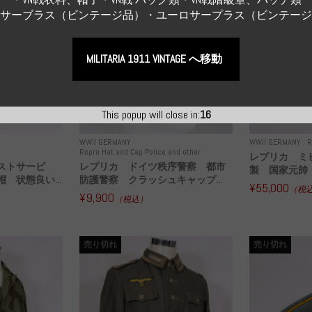
Sサーブラス（ビンテージ品）・ユーロサープラス（ビンテー
MILITARIA 1911 VINTAGE へ移動
This popup will close in:
15
WWII GERMANY
WWII GERMANY
R
Repro Hat and Cap Police and other
レプリカ ミ
ストサービ
レプリカ ドイツ秩序警察 都市
製 国家元帥 
 状態良い...
防護警察 クラッシュキャップ...
¥55,000
（税
¥9,900
（税込）
売り切れ
売り切れ