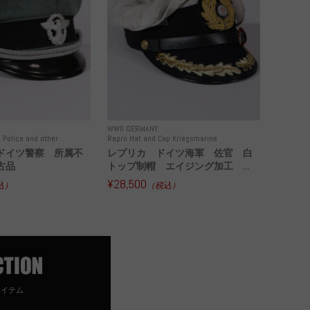
WWII GERMANY
 Police and other
Repro Hat and Cap Kriegsmarine
ドイツ警察 所属不
レプリカ ドイツ海軍 佐官 白
古品
トップ制帽 エイジング加工 ...
¥28,500
込）
（税込）
アイテム