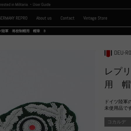
erested in Militaria.・User Guide
GERMANY REPRO
About us
Contact
Vintage Store
ツ陸軍 将校制帽用 帽章 B
DEU-R
レプ
用 帽
ドイツ陸軍
未使用品で
コカルデ