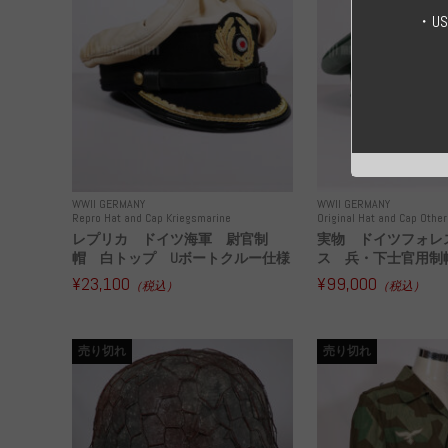
・U
WWII GERMANY
WWII GERMANY
Repro Hat and Cap Kriegsmarine
Original Hat and Cap Other
レプリカ ドイツ海軍 尉官制
実物 ドイツフォレ
帽 白トップ Uボートクルー仕様
ス 兵・下士官用制帽
¥23,100
¥99,000
（税込）
（税込）
売り切れ
売り切れ