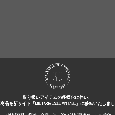
売り切れ
売り切れ
取り扱いアイテムの多様化に伴い、
商品を新サイト「MILITARIA 1911 VINTAGE」に移転いたしま
・VN戦衣料、帽子・VN戦 バッグ類・VN戦階級章、パッチ類