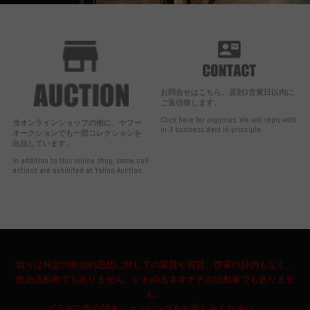
お問合せはこちら。原則3営業日以内に
ご返信致します。
Click here for inquiries. We will reply with
当オンラインショップの他に、ヤフー
in 3 business days in principle.
オークションでも一部コレクションを
出品しています。
In addition to this online shop, some coll
ections are exhibited at Yahoo Auction.
我々は特定の政治的思想に対しての翼賛や賞賛、啓蒙の目的もなく、
政治活動家でもありません。いわゆるネオナチの活動家でもありませ
ん。
どうぞご安心頂きショッピングをお楽しみください。