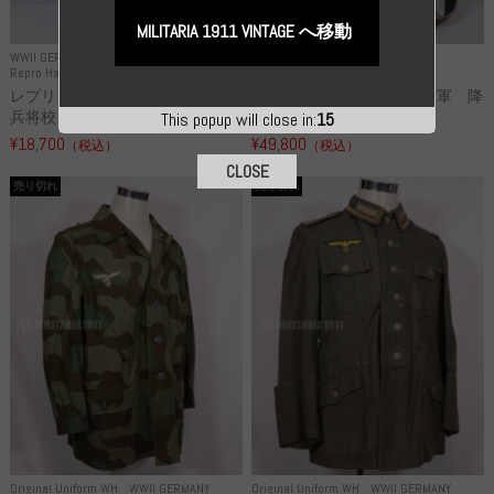
MILITARIA 1911 VINTAGE へ移動
WWII GERMANY
WWII GERMANY
Repro Hat and Cap SS and WSS
Repro Hat and Cap Luftwaffe
レプリカ 武装親衛隊 WSS 歩
高品質レプリカ ドイツ空軍 降
兵将校 クラッシュキャップ ...
下猟兵 ヘルメット
This popup will close in:
14
¥18,700
¥49,800
（税込）
（税込）
CLOSE
売り切れ
売り切れ
Original Uniform WH
WWII GERMANY
Original Uniform WH
WWII GERMANY