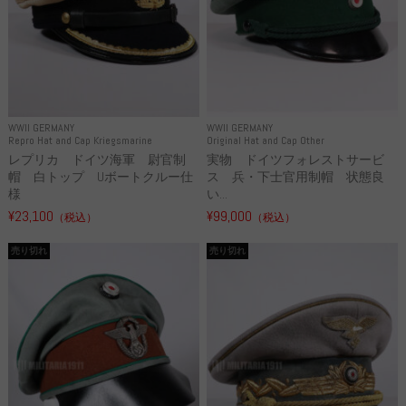
WWII GERMANY
WWII GERMANY
Repro Hat and Cap Kriegsmarine
Original Hat and Cap Other
レプリカ ドイツ海軍 尉官制
実物 ドイツフォレストサービ
帽 白トップ Uボートクルー仕
ス 兵・下士官用制帽 状態良
様
い...
¥23,100
¥99,000
（税込）
（税込）
売り切れ
売り切れ