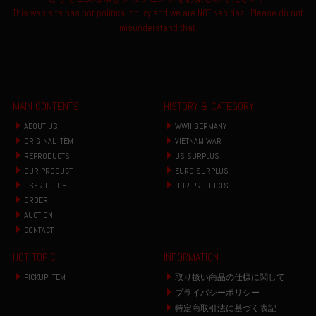
This web site has not political policy and we are NOT Neo Nazi. Please do not
misunderstand that.
MAIN CONTENTS
HISTORY & CATEGORY
ABOUT US
WWII GERMANY
ORIGINAL ITEM
VIETNAM WAR
REPRODUCTS
US SURPLUS
OUR PRODUCT
EURO SURPLUS
USER GUIDE
OUR PRODUCTS
ORDER
AUCTION
CONTACT
HOT TOPIC
INFORMATION
PICKUP ITEM
取り扱い商品の仕様に関して
プライバシーポリシー
特定商取引法に基づく表記