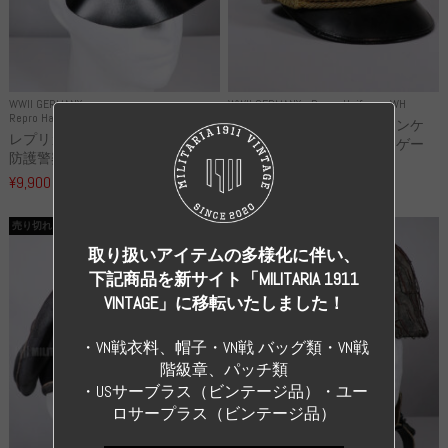
WWII GERMANY
WWII GERMANY
Repro Uniforms WH
Repro Hat and Cap Police and other
レプリカ ミヒャエル・ヤンケ
レプリカ ドイツ秩序警察 都市
製 国家元帥 ヘルマン・ゲー
防護警察 クラッシュキャップ...
リ...
¥9,900
（税込）
¥55,000
（税込）
売り切れ
売り切れ
取り扱いアイテムの多様化に伴い、
下記商品を新サイト「MILITARIA 1911
VINTAGE」に移転いたしました！
・VN戦衣料、帽子・VN戦 バッグ類・VN戦
階級章、パッチ類
・USサーブラス（ビンテージ品）・ユー
ロサープラス（ビンテージ品）