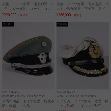
実物 ドイツ空軍 地上師団 ス
実物 ドイツ海軍 湾岸砲兵 コ
プリンター迷彩 コート コッ...
ットン製作業服 下士官 アド...
¥220,000
¥286,000
（税込）
（税込）
売り切れ
売り切れ
WWII GERMANY
WWII GERMANY
Repro Hat and Cap Police and other
Repro Hat and Cap Kriegsmarine
真贋不明品 ドイツ警察 所属不
レプリカ ドイツ海軍 佐官 白
明 制帽 中古品
トップ制帽 エイジング加工 ...