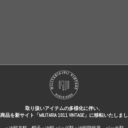
売り切れ
売り切れ
取り扱いアイテムの多様化に伴い、
商品を新サイト「MILITARIA 1911 VINTAGE」に移転いたしま
・VN戦衣料、帽子・VN戦 バッグ類・VN戦階級章、パッチ類