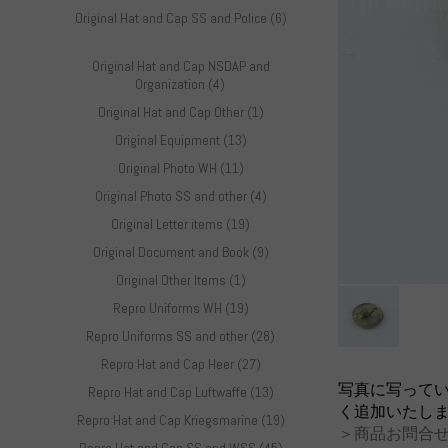
Original Hat and Cap SS and Police (6)
Original Hat and Cap NSDAP and
Organization (4)
Original Hat and Cap Other (1)
Original Equipment (13)
Original Photo WH (11)
Original Photo SS and other (4)
Original Letter items (19)
Original Document and Book (9)
Original Other Items (1)
Repro Uniforms WH (19)
Repro Uniforms SS and other (28)
Repro Hat and Cap Heer (27)
写真に写って
Repro Hat and Cap Luftwaffe (13)
く追加いたし
Repro Hat and Cap Kriegsmarine (19)
＞商品お問合せ