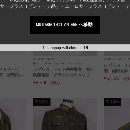
Sサーブラス（ビンテージ品）・ユーロサープラス（ビンテー
MILITARIA 1911 VINTAGE へ移動
This popup will close in:
14
WWII GERMANY
WWII GERMANY
R
Repro Hat and Cap Police and other
レプリカ ミ
ストサービ
レプリカ ドイツ秩序警察 都市
製 国家元帥 
 状態良い...
防護警察 クラッシュキャップ...
¥55,000
（税
¥9,900
（税込）
売り切れ
売り切れ