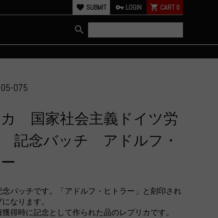
favorite
SUBMIT
vpn_key
LOGIN
shopping_cart
CART
0
search
05-075
リカ 国家社会主義ドイツ労
党 記念バッチ アドルフ・
ラー
記念バッチです。「アドルフ・ヒトラー」と刻印され
プになります。
政権獲得時に記念として作られた品のレプリカです。