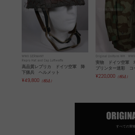
WWII GERMANY
Original Uniform WH
WWI
Repro Hat and Cap Luftwaffe
実物 ドイツ空軍 
高品質レプリカ ドイツ空軍 降
プリンター迷彩 コー
下猟兵 ヘルメット
¥220,000
（税込）
¥49,800
（税込）
すべての実