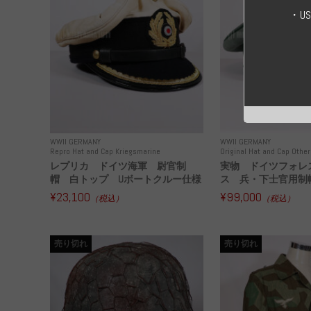
・U
WWII GERMANY
WWII GERMANY
Repro Hat and Cap Kriegsmarine
Original Hat and Cap Other
レプリカ ドイツ海軍 尉官制
実物 ドイツフォレ
帽 白トップ Uボートクルー仕様
ス 兵・下士官用制帽
¥23,100
¥99,000
（税込）
（税込）
売り切れ
売り切れ