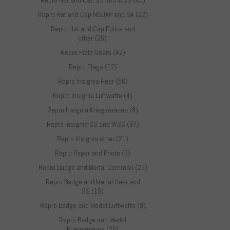
Repro Hat and Cap SS and WSS (45)
Repro Hat and Cap NSDAP and SA (22)
Repro Hat and Cap Police and
other (25)
Repro Field Gears (42)
Repro Flags (12)
Repro Insignia Heer (56)
Repro Insignia Luftwaffe (4)
Repro Insignia Kriegsmarine (8)
Repro Insignia SS and WSS (97)
Repro Insignia other (21)
Repro Paper and Photo (9)
Repro Badge and Medal Common (26)
Repro Badge and Medal Heer and
SS (15)
Repro Badge and Medal Luftwaffe (9)
Repro Badge and Medal
Kriegsmarine (26)