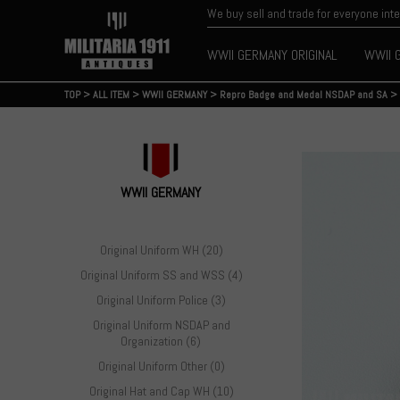
We buy sell and trade for everyone int
WWII GERMANY ORIGINAL
WWII 
TOP
>
ALL ITEM
>
WWII GERMANY
>
Repro Badge and Medal NSDAP and SA
>
WWII GERMANY
Original Uniform WH (20)
Original Uniform SS and WSS (4)
Original Uniform Police (3)
Original Uniform NSDAP and
Organization (6)
Original Uniform Other (0)
Original Hat and Cap WH (10)