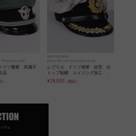
WWII GERMANY
 Police and other
Repro Hat and Cap Kriegsmarine
ドイツ警察 所属不
レプリカ ドイツ海軍 佐官 白
古品
トップ制帽 エイジング加工 ...
¥28,500
込）
（税込）
アイテム