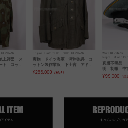
I GERMANY
Original Uniform WH
WWII GERMANY
WWII GERMANY
Repro Hat and Cap
地上師団 ス
実物 ドイツ海軍 湾岸砲兵 コ
真贋不明品 
ト コッ...
ットン製作業服 下士官 アド...
明 制帽 中
¥286,000
（税込）
¥99,000
（税
物アイテム
すべてのレプリカ