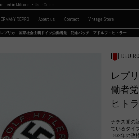
erested in Militaria.・User Guide
GERMANY REPRO
About us
Contact
Vintage Store
レプリカ 国家社会主義ドイツ労働者党 記念バッチ アドルフ・ヒトラー
DEU-R0
レプ
働者
ヒト
ナチス党の
ているタイ
1933年の