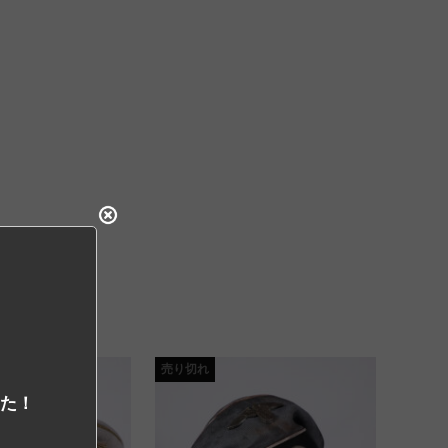
売り切れ
した！