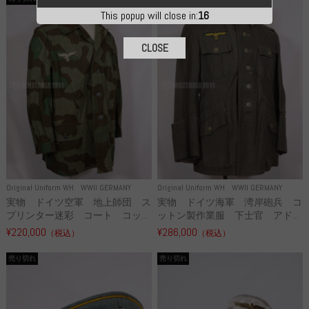
This popup will close in:
15
CLOSE
Original Uniform WH
WWII GERMANY
Original Uniform WH
WWII GERMANY
実物 ドイツ空軍 地上師団 ス
実物 ドイツ海軍 湾岸砲兵 コ
プリンター迷彩 コート コッ...
ットン製作業服 下士官 アド...
¥220,000
¥286,000
（税込）
（税込）
売り切れ
売り切れ