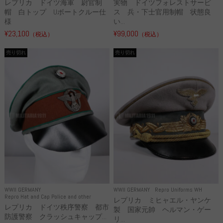
レプリカ ドイツ海軍 尉官制
実物 ドイツフォレストサービ
帽 白トップ Uボートクルー仕
ス 兵・下士官用制帽 状態良
様
い...
¥23,100
¥99,000
（税込）
（税込）
売り切れ
売り切れ
WWII GERMANY
WWII GERMANY
Repro Uniforms WH
Repro Hat and Cap Police and other
レプリカ ミヒャエル・ヤンケ
レプリカ ドイツ秩序警察 都市
製 国家元帥 ヘルマン・ゲー
防護警察 クラッシュキャップ...
リ...