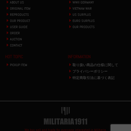
ABOUT US
WWII GERMANY
ORIGINAL ITEM
VIETNAM WAR
REPRODUCTS
US SURPLUS
OUR PRODUCT
EURO SURPLUS
USER GUIDE
OUR PRODUCTS
ORDER
AUCTION
CONTACT
HOT TOPIC
INFORMATION
PICKUP ITEM
取り扱い商品の仕様に関して
プライバシーポリシー
特定商取引法に基づく表記
We buy sell and trade for everyone interested in Militaria.