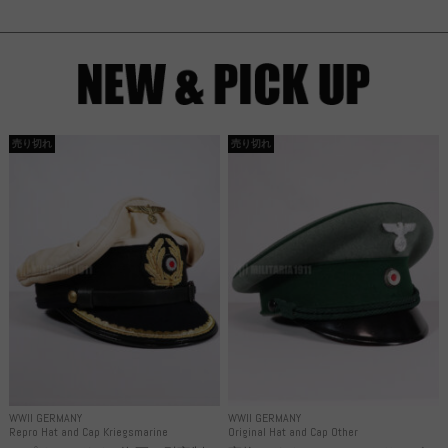
売り切れ
売り切れ
WWII GERMANY
WWII GERMANY
Repro Hat and Cap Kriegsmarine
Original Hat and Cap Other