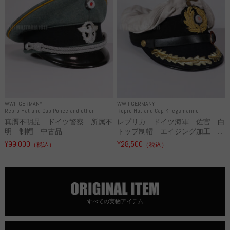
WWII GERMANY
WWII GERMANY
Repro Hat and Cap Police and other
Repro Hat and Cap Kriegsmarine
真贋不明品 ドイツ警察 所属不
レプリカ ドイツ海軍 佐官 白
明 制帽 中古品
トップ制帽 エイジング加工 ...
¥99,000
¥28,500
（税込）
（税込）
すべての実物アイテム