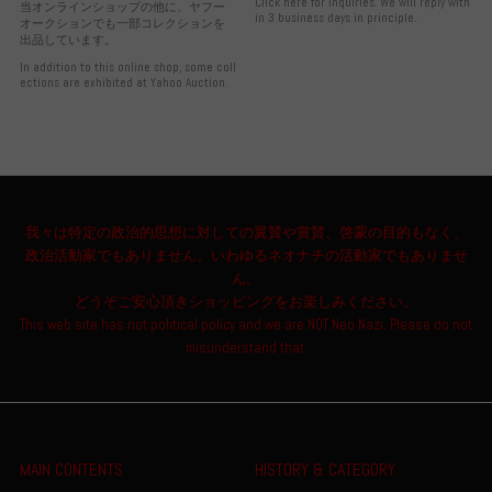
Click here for inquiries. We will reply with
当オンラインショップの他に、ヤフー
in 3 business days in principle.
オークションでも一部コレクションを
出品しています。
In addition to this online shop, some coll
ections are exhibited at Yahoo Auction.
我々は特定の政治的思想に対しての翼賛や賞賛、啓蒙の目的もなく、
政治活動家でもありません。いわゆるネオナチの活動家でもありませ
ん。
どうぞご安心頂きショッピングをお楽しみください。
This web site has not political policy and we are NOT Neo Nazi. Please do not
misunderstand that.
MAIN CONTENTS
HISTORY & CATEGORY