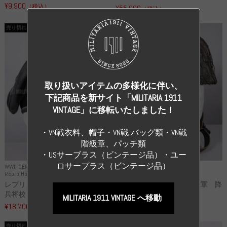
¥9,900
（税込）
¥55,000
（税込）
売り切れ
売り切れ
取り扱いアイテムの多様化に伴い、
下記商品を新サイト「MILITARIA 1911
VINTAGE」に移転いたしました！
・VN戦衣料、帽子・VN戦 バッグ類・VN戦
階級章、パッチ類
・USサーブラス（ビンテージ品）・ユー
ロサープラス（ビンテージ品）
WWII GERMANY
WWII GERMANY
Repro Hat and Cap SS and WSS
Repro Hat and Cap Luftwaffe
レプリカ 武装親衛隊 WSS 歩
高品質レプリカ ドイツ空軍 降
兵将校 クラッシュキャップ ...
下猟兵 ヘルメット
MILITARIA 1911 VINTAGE へ移動
¥18,700
¥49,800
（税込）
（税込）
売り切れ
売り切れ