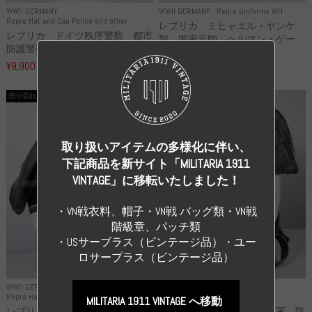
WWII GERMANY
WWII GERMANY
Repro Uniforms WH
Repro Hat and Cap Police and other
レプリカ ミヒャエル・ヤンケ
レプリカ ドイツ秩序警察 都市
製 国家元帥 ヘルマン・ゲー
防護警察 クラッシュキャップ...
リ...
¥9,900
（税込）
¥55,000
（税込）
売り切れ
売り切れ
取り扱いアイテムの多様化に伴い、
下記商品を新サイト「MILITARIA 1911
VINTAGE」に移転いたしました！
・VN戦衣料、帽子・VN戦 バッグ類・VN戦
階級章、パッチ類
・USサーブラス（ビンテージ品）・ユー
ロサープラス（ビンテージ品）
WWII GERMANY
WWII GERMANY
Repro Hat and Cap SS and WSS
Repro Hat and Cap Luftwaffe
MILITARIA 1911 VINTAGE へ移動
レプリカ 武装親衛隊 WSS 歩
高品質レプリカ ドイツ空軍 降