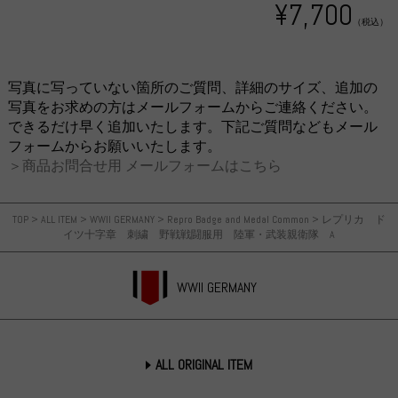
¥7,700
（税込）
写真に写っていない箇所のご質問、詳細のサイズ、追加の
写真をお求めの方はメールフォームからご連絡ください。
できるだけ早く追加いたします。下記ご質問などもメール
フォームからお願いいたします。
＞商品お問合せ用 メールフォームはこちら
TOP
>
ALL ITEM
>
WWII GERMANY
>
Repro Badge and Medal Common
>
レプリカ ド
イツ十字章 刺繍 野戦戦闘服用 陸軍・武装親衛隊 A
WWII GERMANY
ALL ORIGINAL ITEM