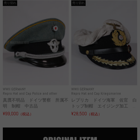
売り切れ
売り切れ
WWII GERMANY
WWII GERMANY
Repro Hat and Cap Police and other
Repro Hat and Cap Kriegsmarine
真贋不明品 ドイツ警察 所属不
レプリカ ドイツ海軍 佐官 白
明 制帽 中古品
トップ制帽 エイジング加工 ...
¥99,000
¥28,500
（税込）
（税込）