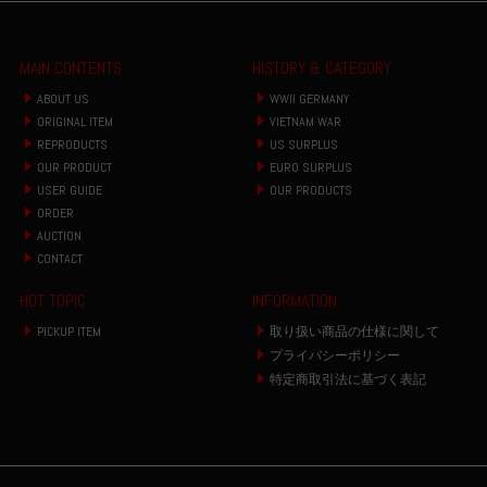
MAIN CONTENTS
HISTORY & CATEGORY
ABOUT US
WWII GERMANY
ORIGINAL ITEM
VIETNAM WAR
REPRODUCTS
US SURPLUS
OUR PRODUCT
EURO SURPLUS
USER GUIDE
OUR PRODUCTS
ORDER
AUCTION
CONTACT
HOT TOPIC
INFORMATION
PICKUP ITEM
取り扱い商品の仕様に関して
プライバシーポリシー
特定商取引法に基づく表記