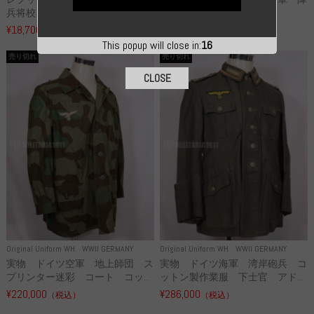
兵将校 クラッシュキャップ ...
下猟兵 ヘルメット
¥18,700
¥49,800
（税込）
（税込）
This popup will close in:
15
売り切れ
売り切れ
CLOSE
Original Uniform WH
WWII GERMANY
Original Uniform WH
WWII GERMANY
実物 ドイツ空軍 地上師団 ス
実物 ドイツ海軍 湾岸砲兵 コ
プリンター迷彩 コート コッ...
ットン製作業服 下士官 アド...
¥220,000
¥286,000
（税込）
（税込）