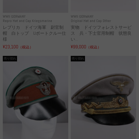
WWII GERMANY
WWII GERMANY
Repro Hat and Cap Kriegsmarine
Original Hat and Cap Other
レプリカ ドイツ海軍 尉官制
実物 ドイツフォレストサービ
帽 白トップ Uボートクルー仕
ス 兵・下士官用制帽 状態良
様
い...
¥23,100
¥99,000
（税込）
（税込）
売り切れ
売り切れ