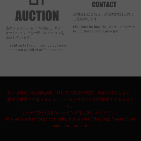
お問合せはこちら。原則3営業日以内に
ご返信致します。
Click here for inquiries. We will reply with
当オンラインショップの他に、ヤフー
in 3 business days in principle.
オークションでも一部コレクションを
出品しています。
In addition to this online shop, some coll
ections are exhibited at Yahoo Auction.
我々は特定の政治的思想に対しての翼賛や賞賛、啓蒙の目的もなく、
政治活動家でもありません。いわゆるネオナチの活動家でもありませ
ん。
どうぞご安心頂きショッピングをお楽しみください。
This web site has not political policy and we are NOT Neo Nazi. Please do not
misunderstand that.