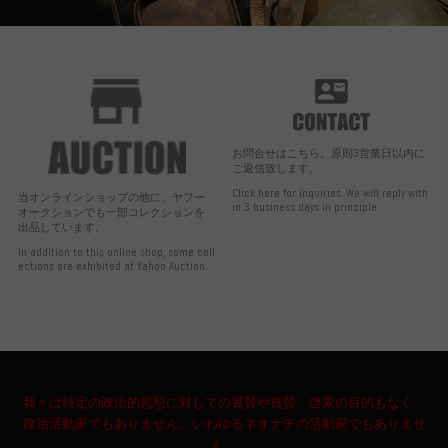
お問合せはこちら。原則3営業日以内に
ご返信致します。
Click here for inquiries. We will reply with
当オンラインショップの他に、ヤフー
in 3 business days in principle.
オークションでも一部コレクションを
出品しています。
In addition to this online shop, some coll
ections are exhibited at Yahoo Auction.
我々は特定の政治的思想に対しての翼賛や賞賛、啓蒙の目的もなく、
政治活動家でもありません。いわゆるネオナチの活動家でもありませ
ん。