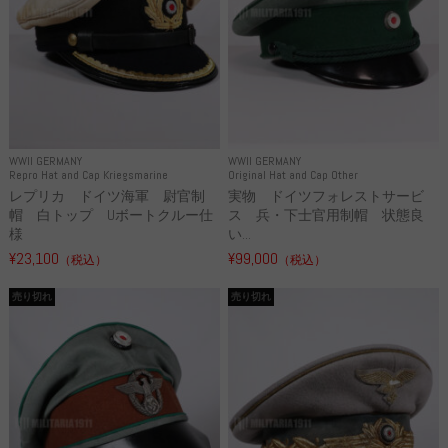
WWII GERMANY
WWII GERMANY
Repro Hat and Cap Kriegsmarine
Original Hat and Cap Other
レプリカ ドイツ海軍 尉官制
実物 ドイツフォレストサービ
帽 白トップ Uボートクルー仕
ス 兵・下士官用制帽 状態良
様
い...
¥23,100
¥99,000
（税込）
（税込）
売り切れ
売り切れ