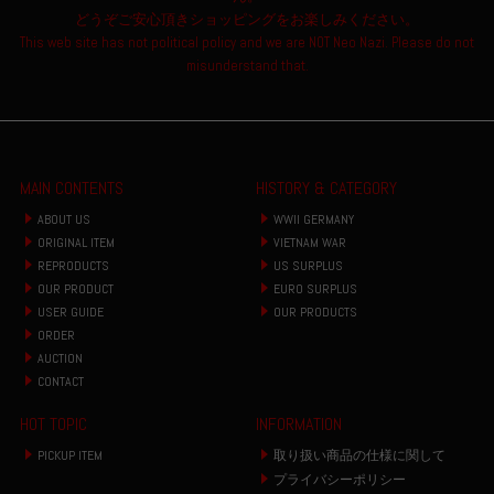
どうぞご安心頂きショッピングをお楽しみください。
This web site has not political policy and we are NOT Neo Nazi. Please do not
misunderstand that.
MAIN CONTENTS
HISTORY & CATEGORY
ABOUT US
WWII GERMANY
ORIGINAL ITEM
VIETNAM WAR
REPRODUCTS
US SURPLUS
OUR PRODUCT
EURO SURPLUS
USER GUIDE
OUR PRODUCTS
ORDER
AUCTION
CONTACT
HOT TOPIC
INFORMATION
PICKUP ITEM
取り扱い商品の仕様に関して
プライバシーポリシー