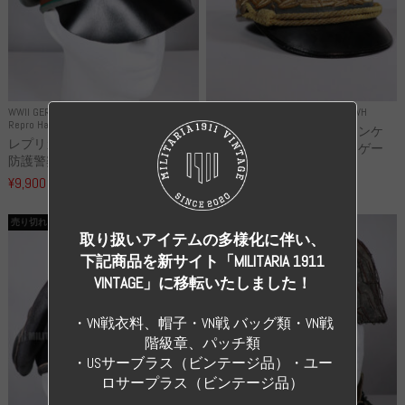
WWII GERMANY
WWII GERMANY
Repro Uniforms WH
Repro Hat and Cap Police and other
レプリカ ミヒャエル・ヤンケ
レプリカ ドイツ秩序警察 都市
製 国家元帥 ヘルマン・ゲー
防護警察 クラッシュキャップ...
リ...
¥9,900
（税込）
¥55,000
（税込）
売り切れ
売り切れ
取り扱いアイテムの多様化に伴い、
下記商品を新サイト「MILITARIA 1911
VINTAGE」に移転いたしました！
・VN戦衣料、帽子・VN戦 バッグ類・VN戦
階級章、パッチ類
・USサーブラス（ビンテージ品）・ユー
ロサープラス（ビンテージ品）