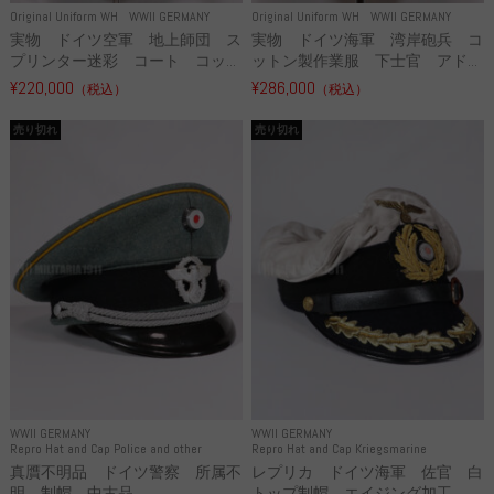
Original Uniform WH
WWII GERMANY
Original Uniform WH
WWII GERMANY
実物 ドイツ空軍 地上師団 ス
実物 ドイツ海軍 湾岸砲兵 コ
プリンター迷彩 コート コッ...
ットン製作業服 下士官 アド...
¥220,000
¥286,000
（税込）
（税込）
売り切れ
売り切れ
WWII GERMANY
WWII GERMANY
Repro Hat and Cap Police and other
Repro Hat and Cap Kriegsmarine
真贋不明品 ドイツ警察 所属不
レプリカ ドイツ海軍 佐官 白
明 制帽 中古品
トップ制帽 エイジング加工 ...