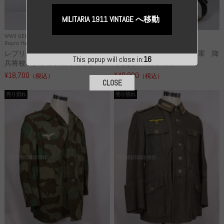
MILITARIA 1911 VINTAGE へ移動
WWII GERMANY
WWII GERMANY
Repro Hat and Cap SS and WSS
Repro Hat and Cap Luftwaffe
レプリカ 武装親衛隊 WSS 歩
高品質レプリカ ドイツ空軍 降
This popup will close in:
15
兵将校 クラッシュキャップ ...
下猟兵 ヘルメット
¥18,700
¥49,800
（税込）
（税込）
CLOSE
売り切れ
売り切れ