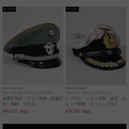
売り切れ
売り切れ
WWII GERMANY
WWII GERMANY
Repro Hat and Cap Police and other
Repro Hat and Cap Kriegsmarine
真贋不明品 ドイツ警察 所属不
レプリカ ドイツ海軍 佐官 白
明 制帽 中古品
トップ制帽 エイジング加工 ...
¥99,000
¥28,500
（税込）
（税込）