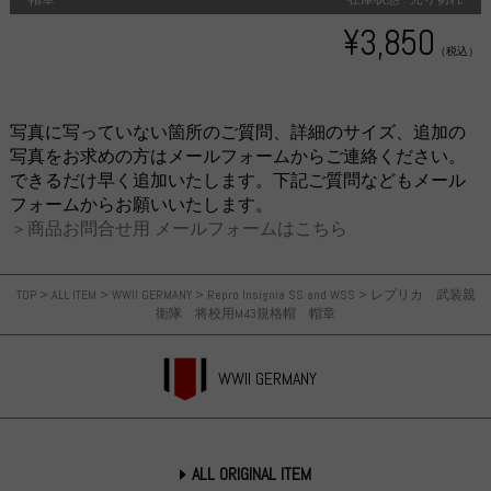
¥3,850
（税込）
写真に写っていない箇所のご質問、詳細のサイズ、追加の
写真をお求めの方はメールフォームからご連絡ください。
できるだけ早く追加いたします。下記ご質問などもメール
フォームからお願いいたします。
＞商品お問合せ用 メールフォームはこちら
TOP
>
ALL ITEM
>
WWII GERMANY
>
Repro Insignia SS and WSS
>
レプリカ 武装親
衛隊 将校用M43規格帽 帽章
WWII GERMANY
ALL ORIGINAL ITEM