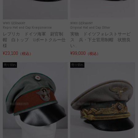
WWII GERMANY
WWII GERMANY
Repro Hat and Cap Kriegsmarine
Original Hat and Cap Other
レプリカ ドイツ海軍 尉官制
実物 ドイツフォレストサービ
帽 白トップ Uボートクルー仕
ス 兵・下士官用制帽 状態良
様
い...
¥23,100
¥99,000
（税込）
（税込）
売り切れ
売り切れ