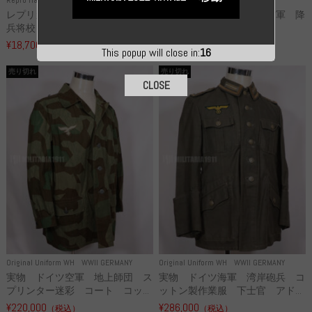
レプリカ 武装親衛隊 WSS 歩
高品質レプリカ ドイツ空軍 降
兵将校 クラッシュキャップ ...
下猟兵 ヘルメット
¥18,700
¥49,800
（税込）
（税込）
This popup will close in:
16
売り切れ
売り切れ
CLOSE
Original Uniform WH
WWII GERMANY
Original Uniform WH
WWII GERMANY
実物 ドイツ空軍 地上師団 ス
実物 ドイツ海軍 湾岸砲兵 コ
プリンター迷彩 コート コッ...
ットン製作業服 下士官 アド...
¥220,000
¥286,000
（税込）
（税込）