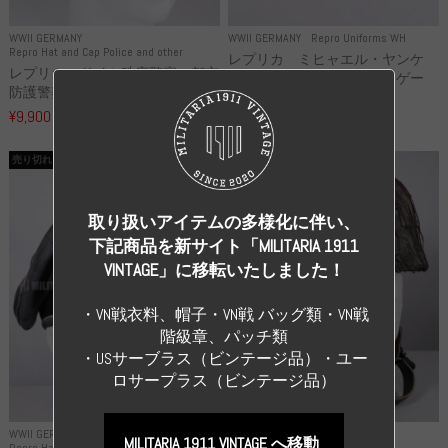
WWII GERMANY
WWII GERMANY
Repro Uniforms WH
Repro Hat and Cap Police and other
レプリカ ミヒャエル・ヤンケ
レプリカ ドイツ秩序警察 都市
製 国家元帥 ヘルマン・ゲー
防護警察 クラッシュキャップ...
リ...
¥9,900
（税込）
¥55,000
（税込）
売り切れ
売り切れ
取り扱いアイテムの多様化に伴い、
下記商品を新サイト「MILITARIA 1911
VINTAGE」に移転いたしました！
・VN戦衣料、帽子・VN戦 バッグ類・VN戦
階級章、パッチ類
・USサーブラス（ビンテージ品）・ユー
ロサープラス（ビンテージ品）
WWII GERMANY
WWII GERMANY
MILITARIA 1911 VINTAGE へ移動
Repro Hat and Cap SS and WSS
Repro Hat and Cap Luftwaffe