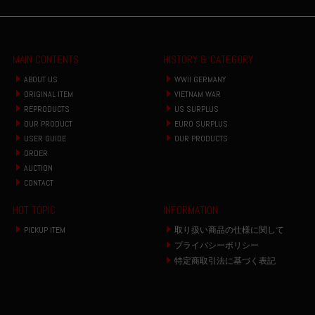
MAIN CONTENTS
HISTORY & CATEGORY
ABOUT US
WWII GERMANY
ORIGINAL ITEM
VIETNAM WAR
REPRODUCTS
US SURPLUS
OUR PRODUCT
EURO SURPLUS
USER GUIDE
OUR PRODUCTS
ORDER
AUCTION
CONTACT
HOT TOPIC
INFORMATION
PICKUP ITEM
取り扱い商品の仕様に関して
プライバシーポリシー
特定商取引法に基づく表記