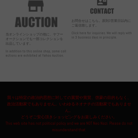
お問合せはこちら。原則3営業日以内に
ご返信致します。
Click here for inquiries. We will reply with
当オンラインショップの他に、ヤフー
in 3 business days in principle.
オークションでも一部コレクションを
出品しています。
In addition to this online shop, some coll
ections are exhibited at Yahoo Auction.
我々は特定の政治的思想に対しての翼賛や賞賛、啓蒙の目的もなく、
政治活動家でもありません。いわゆるネオナチの活動家でもありませ
ん。
どうぞご安心頂きショッピングをお楽しみください。
This web site has not political policy and we are NOT Neo Nazi. Please do not
misunderstand that.