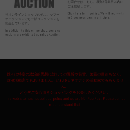
お問合せはこちら。原則3営業日以内に
ご返信致します。
Click here for inquiries. We will reply with
当オンラインショップの他に、ヤフー
in 3 business days in principle.
オークションでも一部コレクションを
出品しています。
In addition to this online shop, some coll
ections are exhibited at Yahoo Auction.
我々は特定の政治的思想に対しての翼賛や賞賛、啓蒙の目的もなく、
政治活動家でもありません。いわゆるネオナチの活動家でもありませ
ん。
どうぞご安心頂きショッピングをお楽しみください。
This web site has not political policy and we are NOT Neo Nazi. Please do not
misunderstand that.