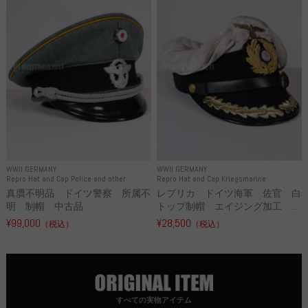
WWII GERMANY
WWII GERMANY
Repro Hat and Cap Police and other
Repro Hat and Cap Kriegsmarine
真贋不明品 ドイツ警察 所属不
レプリカ ドイツ海軍 佐官 白
明 制帽 中古品
トップ制帽 エイジング加工 ...
¥99,000
¥28,500
（税込）
（税込）
すべての実物アイテム