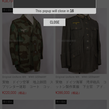
¥18,700
¥49,800
（税込）
（税込）
This popup will close in:
15
売り切れ
売り切れ
CLOSE
Original Uniform WH
WWII GERMANY
Original Uniform WH
WWII GERMANY
実物 ドイツ空軍 地上師団 ス
実物 ドイツ海軍 湾岸砲兵 コ
プリンター迷彩 コート コッ...
ットン製作業服 下士官 アド...
¥220,000
¥286,000
（税込）
（税込）
売り切れ
売り切れ