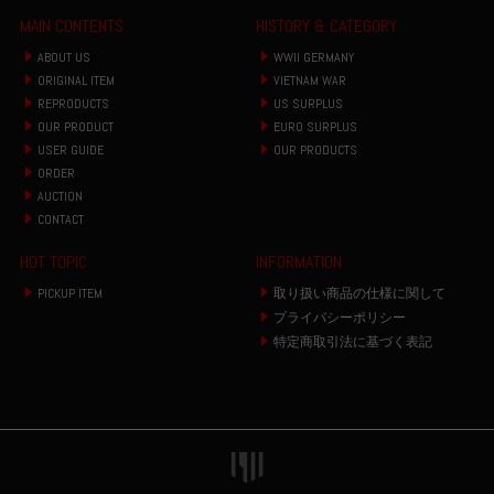
MAIN CONTENTS
HISTORY & CATEGORY
ABOUT US
WWII GERMANY
ORIGINAL ITEM
VIETNAM WAR
REPRODUCTS
US SURPLUS
OUR PRODUCT
EURO SURPLUS
USER GUIDE
OUR PRODUCTS
ORDER
AUCTION
CONTACT
HOT TOPIC
INFORMATION
PICKUP ITEM
取り扱い商品の仕様に関して
プライバシーポリシー
特定商取引法に基づく表記