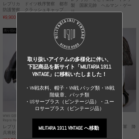
レプリカ ドイツ秩序警察 都市
製 国家元帥 ヘルマン・ゲー
防護警察 クラッシュキャップ...
リ...
¥9,900
（税込）
¥55,000
（税込）
売り切れ
売り切れ
取り扱いアイテムの多様化に伴い、
下記商品を新サイト「MILITARIA 1911
VINTAGE」に移転いたしました！
・VN戦衣料、帽子・VN戦 バッグ類・VN戦
階級章、パッチ類
・USサーブラス（ビンテージ品）・ユー
ロサープラス（ビンテージ品）
WWII GERMANY
WWII GERMANY
Repro Hat and Cap SS and WSS
Repro Hat and Cap Luftwaffe
レプリカ 武装親衛隊 WSS 歩
高品質レプリカ ドイツ空軍 降
MILITARIA 1911 VINTAGE へ移動
兵将校 クラッシュキャップ ...
下猟兵 ヘルメット