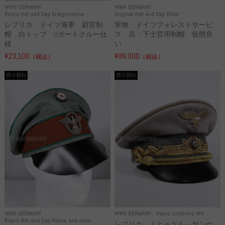
WWII GERMANY
WWII GERMANY
Repro Hat and Cap Kriegsmarine
Original Hat and Cap Other
レプリカ ドイツ海軍 尉官制
実物 ドイツフォレストサービ
帽 白トップ Uボートクルー仕
ス 兵・下士官用制帽 状態良
様
い...
¥23,100
¥99,000
（税込）
（税込）
売り切れ
売り切れ
WWII GERMANY
WWII GERMANY
Repro Uniforms WH
Repro Hat and Cap Police and other
レプリカ ミヒャエル・ヤンケ