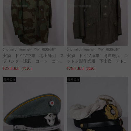
Original Uniform WH
WWII GERMANY
Original Uniform WH
WWII GERMANY
実物 ドイツ空軍 地上師団 ス
実物 ドイツ海軍 湾岸砲兵 コ
プリンター迷彩 コート コッ...
ットン製作業服 下士官 アド...
¥220,000
¥286,000
（税込）
（税込）
売り切れ
売り切れ