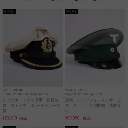
売り切れ
売り切れ
WWII GERMANY
WWII GERMANY
Repro Hat and Cap Kriegsmarine
Original Hat and Cap Other
レプリカ ドイツ海軍 尉官制
実物 ドイツフォレストサービ
帽 白トップ Uボートクルー仕
ス 兵・下士官用制帽 状態良
様
い...
¥23,100
¥99,000
（税込）
（税込）