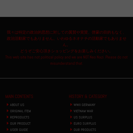
我々は特定の政治的思想に対しての翼賛や賞賛、啓蒙の目的もなく、
政治活動家でもありません。いわゆるネオナチの活動家でもありませ
ん。
どうぞご安心頂きショッピングをお楽しみください。
This web site has not political policy and we are NOT Neo Nazi. Please do not
misunderstand that.
MAIN CONTENTS
HISTORY & CATEGORY
ABOUT US
WWII GERMANY
ORIGINAL ITEM
VIETNAM WAR
REPRODUCTS
US SURPLUS
OUR PRODUCT
EURO SURPLUS
USER GUIDE
OUR PRODUCTS