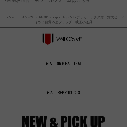
＞商品お問合せ用 メールフォームはこちら
TOP
>
ALL ITEM
>
WWII GERMANY
>
Repro Flags
>
レプリカ ナチス党 党大会 ド
イツよ目覚めよフラッグ 映画小道具
WWII GERMANY
ALL ORIGINAL ITEM
ALL REPRODUCTS