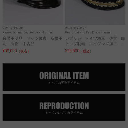
WWII GERMANY
WWII GERMANY
Repro Hat and Cap Police and other
Repro Hat and Cap Kriegsmarine
真贋不明品 ドイツ警察 所属不
レプリカ ドイツ海軍 佐官 白
明 制帽 中古品
トップ制帽 エイジング加工 ...
¥99,000
¥28,500
（税込）
（税込）
すべての実物アイテム
すべてのレプリカアイテム