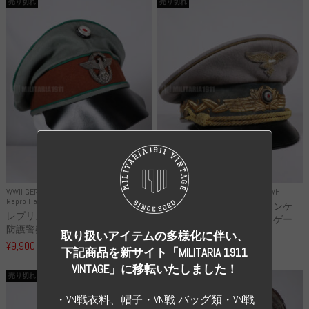
売り切れ
売り切れ
WWII GERMANY
WWII GERMANY
Repro Uniforms WH
Repro Hat and Cap Police and other
レプリカ ミヒャエル・ヤンケ
レプリカ ドイツ秩序警察 都市
製 国家元帥 ヘルマン・ゲー
防護警察 クラッシュキャップ...
リ...
取り扱いアイテムの多様化に伴い、
¥9,900
（税込）
¥55,000
（税込）
下記商品を新サイト「MILITARIA 1911
VINTAGE」に移転いたしました！
売り切れ
売り切れ
・VN戦衣料、帽子・VN戦 バッグ類・VN戦