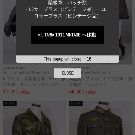
階級章、パッチ類
・USサーブラス（ビンテージ品）・ユー
ロサープラス（ビンテージ品）
MILITARIA 1911 VINTAGE へ移動
This popup will close in:
15
WWII GERMANY
WWII GERMANY
Repro Hat and Cap SS and WSS
Repro Hat and Cap Luftwaffe
CLOSE
レプリカ 武装親衛隊 WSS 歩
高品質レプリカ ドイツ空軍 降
兵将校 クラッシュキャップ ...
下猟兵 ヘルメット
¥18,700
¥49,800
（税込）
（税込）
売り切れ
売り切れ