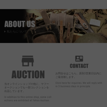
私たちについて
お問合せはこちら。原則3営業日以内に
ご返信致します。
Click here for inquiries. We will reply with
当オンラインショップの他に、ヤフー
in 3 business days in principle.
オークションでも一部コレクションを
出品しています。
In addition to this online shop, some coll
ections are exhibited at Yahoo Auction.