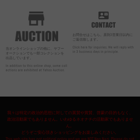
お問合せはこちら。原則3営業日以内に
ご返信致します。
Click here for inquiries. We will reply with
当オンラインショップの他に、ヤフー
in 3 business days in principle.
オークションでも一部コレクションを
出品しています。
In addition to this online shop, some coll
ections are exhibited at Yahoo Auction.
我々は特定の政治的思想に対しての翼賛や賞賛、啓蒙の目的もなく、
政治活動家でもありません。いわゆるネオナチの活動家でもありませ
ん。
どうぞご安心頂きショッピングをお楽しみください。
This web site has not political policy and we are NOT Neo Nazi. Please do not