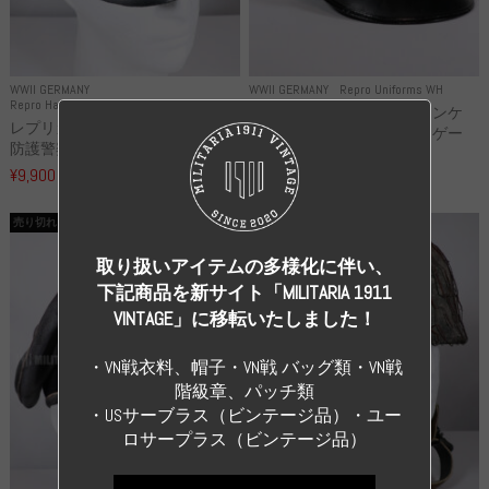
WWII GERMANY
WWII GERMANY
Repro Uniforms WH
Repro Hat and Cap Police and other
レプリカ ミヒャエル・ヤンケ
レプリカ ドイツ秩序警察 都市
製 国家元帥 ヘルマン・ゲー
防護警察 クラッシュキャップ...
リ...
¥9,900
（税込）
¥55,000
（税込）
売り切れ
売り切れ
取り扱いアイテムの多様化に伴い、
下記商品を新サイト「MILITARIA 1911
VINTAGE」に移転いたしました！
・VN戦衣料、帽子・VN戦 バッグ類・VN戦
階級章、パッチ類
・USサーブラス（ビンテージ品）・ユー
ロサープラス（ビンテージ品）