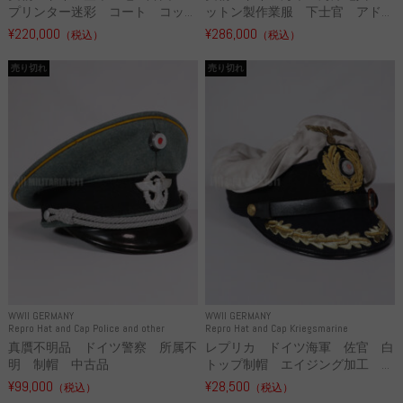
プリンター迷彩 コート コッ...
ットン製作業服 下士官 アド...
¥220,000
¥286,000
（税込）
（税込）
売り切れ
売り切れ
WWII GERMANY
WWII GERMANY
Repro Hat and Cap Police and other
Repro Hat and Cap Kriegsmarine
真贋不明品 ドイツ警察 所属不
レプリカ ドイツ海軍 佐官 白
明 制帽 中古品
トップ制帽 エイジング加工 ...
¥99,000
¥28,500
（税込）
（税込）