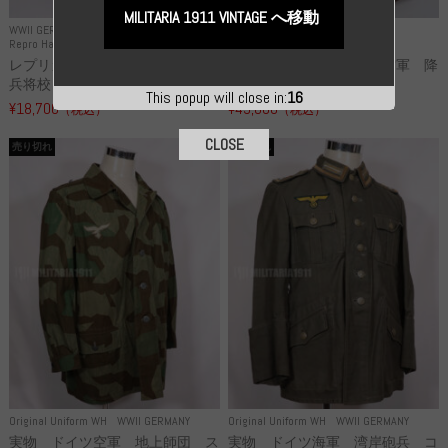
MILITARIA 1911 VINTAGE へ移動
WWII GERMANY
WWII GERMANY
Repro Hat and Cap SS and WSS
Repro Hat and Cap Luftwaffe
レプリカ 武装親衛隊 WSS 歩
高品質レプリカ ドイツ空軍 降
兵将校 クラッシュキャップ ...
下猟兵 ヘルメット
This popup will close in:
15
¥18,700
¥49,800
（税込）
（税込）
CLOSE
売り切れ
売り切れ
Original Uniform WH
WWII GERMANY
Original Uniform WH
WWII GERMANY
実物 ドイツ空軍 地上師団 ス
実物 ドイツ海軍 湾岸砲兵 コ