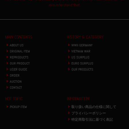
misunderstand that.
MAIN CONTENTS
HISTORY & CATEGORY
ABOUT US
WWII GERMANY
ORIGINAL ITEM
VIETNAM WAR
REPRODUCTS
US SURPLUS
OUR PRODUCT
EURO SURPLUS
USER GUIDE
OUR PRODUCTS
ORDER
AUCTION
CONTACT
HOT TOPIC
INFORMATION
PICKUP ITEM
取り扱い商品の仕様に関して
プライバシーポリシー
特定商取引法に基づく表記