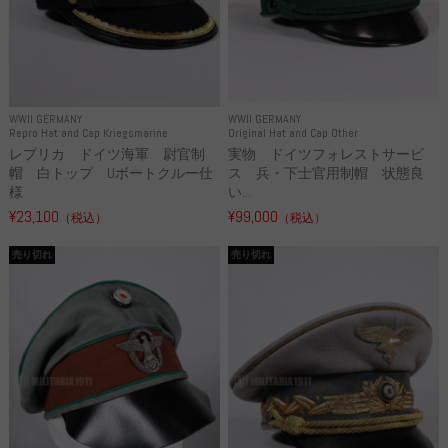
WWII GERMANY
WWII GERMANY
Repro Hat and Cap Kriegsmarine
Original Hat and Cap Other
レプリカ ドイツ海軍 尉官制
実物 ドイツフォレストサービ
帽 白トップ Uボートクルー仕
ス 兵・下士官用制帽 状態良
様
い...
¥23,100
¥99,000
（税込）
（税込）
売り切れ
売り切れ