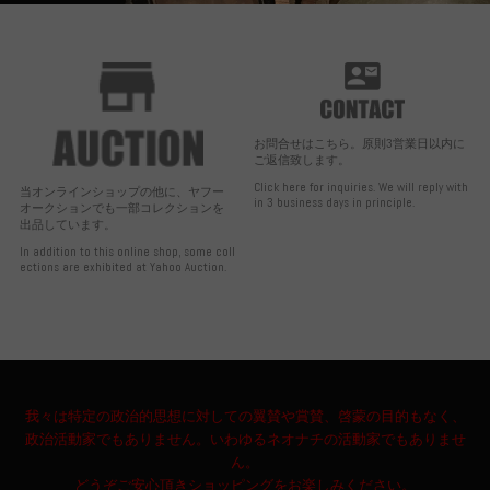
お問合せはこちら。原則3営業日以内に
ご返信致します。
Click here for inquiries. We will reply with
当オンラインショップの他に、ヤフー
in 3 business days in principle.
オークションでも一部コレクションを
出品しています。
In addition to this online shop, some coll
ections are exhibited at Yahoo Auction.
我々は特定の政治的思想に対しての翼賛や賞賛、啓蒙の目的もなく、
政治活動家でもありません。いわゆるネオナチの活動家でもありませ
ん。
どうぞご安心頂きショッピングをお楽しみください。