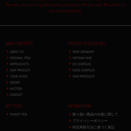
This web site has not political policy and we are NOT Neo Nazi. Please do not
misunderstand that.
MAIN CONTENTS
HISTORY & CATEGORY
ABOUT US
WWII GERMANY
ORIGINAL ITEM
VIETNAM WAR
REPRODUCTS
US SURPLUS
OUR PRODUCT
EURO SURPLUS
USER GUIDE
OUR PRODUCTS
ORDER
AUCTION
CONTACT
HOT TOPIC
INFORMATION
PICKUP ITEM
取り扱い商品の仕様に関して
プライバシーポリシー
特定商取引法に基づく表記