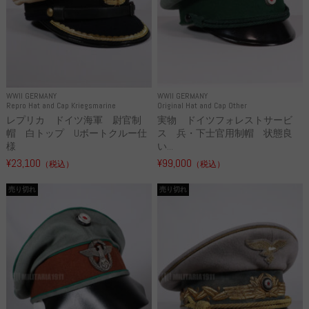
WWII GERMANY
WWII GERMANY
Repro Hat and Cap Kriegsmarine
Original Hat and Cap Other
レプリカ ドイツ海軍 尉官制
実物 ドイツフォレストサービ
帽 白トップ Uボートクルー仕
ス 兵・下士官用制帽 状態良
様
い...
¥23,100
¥99,000
（税込）
（税込）
売り切れ
売り切れ