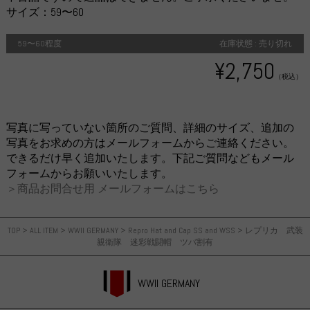
サイズ：59〜60
59〜60程度
在庫状態 : 売り切れ
¥2,750
（税込）
写真に写っていない箇所のご質問、詳細のサイズ、追加の
写真をお求めの方はメールフォームからご連絡ください。
できるだけ早く追加いたします。下記ご質問などもメール
フォームからお願いいたします。
＞商品お問合せ用 メールフォームはこちら
TOP
>
ALL ITEM
>
WWII GERMANY
>
Repro Hat and Cap SS and WSS
>
レプリカ 武装
親衛隊 迷彩戦闘帽 ツバ割有
WWII GERMANY