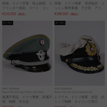
実物 ドイツ空軍 地上師団 ス
実物 ドイツ海軍 湾岸砲兵 コ
プリンター迷彩 コート コッ...
ットン製作業服 下士官 アド...
¥220,000
¥286,000
（税込）
（税込）
売り切れ
売り切れ
WWII GERMANY
WWII GERMANY
Repro Hat and Cap Police and other
Repro Hat and Cap Kriegsmarine
真贋不明品 ドイツ警察 所属不
レプリカ ドイツ海軍 佐官 白
明 制帽 中古品
トップ制帽 エイジング加工 ...