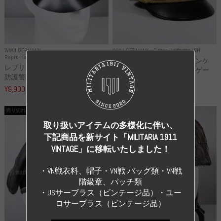
WWII GERMANY
WWII GERMANY
Repro Uniforms WH
Repro Hat and Cap Police and other
レプリカ ミヒャエル・ヤンケ
レプリカ ドイツ秩序警察 都市
製 国家元帥 ヘルマン・ゲー
防護警察 クラッシュキャップ...
リ...
¥9,900
（税込）
¥55,000
（税込）
売り切れ
売り切れ
取り扱いアイテムの多様化に伴い、
下記商品を新サイト「MILITARIA 1911
VINTAGE」に移転いたしました！
・VN戦衣料、帽子・VN戦 バッグ類・VN戦
階級章、パッチ類
・USサーブラス（ビンテージ品）・ユー
ロサープラス（ビンテージ品）