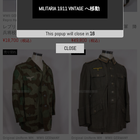
MILITARIA 1911 VINTAGE へ移動
WWII GERMANY
WWII GERMANY
Repro Hat and Cap SS and WSS
Repro Hat and Cap Luftwaffe
レプリカ 武装親衛隊 WSS 歩
高品質レプリカ ドイツ空軍 降
兵将校 クラッシュキャップ ...
下猟兵 ヘルメット
This popup will close in:
15
¥18,700
¥49,800
（税込）
（税込）
CLOSE
売り切れ
売り切れ
Original Uniform WH
WWII GERMANY
Original Uniform WH
WWII GERMANY