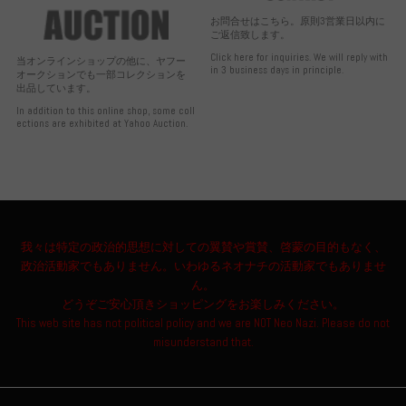
お問合せはこちら。原則3営業日以内に
ご返信致します。
Click here for inquiries. We will reply with
当オンラインショップの他に、ヤフー
in 3 business days in principle.
オークションでも一部コレクションを
出品しています。
In addition to this online shop, some coll
ections are exhibited at Yahoo Auction.
我々は特定の政治的思想に対しての翼賛や賞賛、啓蒙の目的もなく、
政治活動家でもありません。いわゆるネオナチの活動家でもありませ
ん。
どうぞご安心頂きショッピングをお楽しみください。
This web site has not political policy and we are NOT Neo Nazi. Please do not
misunderstand that.