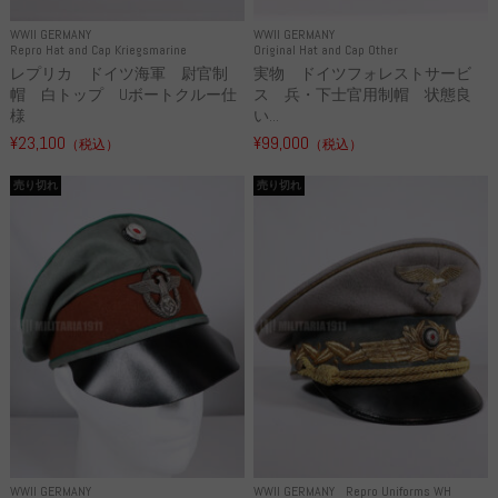
WWII GERMANY
WWII GERMANY
Repro Hat and Cap Kriegsmarine
Original Hat and Cap Other
レプリカ ドイツ海軍 尉官制
実物 ドイツフォレストサービ
帽 白トップ Uボートクルー仕
ス 兵・下士官用制帽 状態良
様
い...
¥23,100
¥99,000
（税込）
（税込）
売り切れ
売り切れ
WWII GERMANY
WWII GERMANY
Repro Uniforms WH