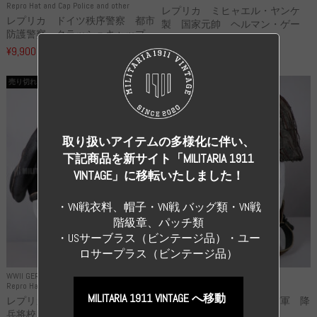
Repro Hat and Cap Police and other
レプリカ ミヒャエル・ヤンケ
レプリカ ドイツ秩序警察 都市
製 国家元帥 ヘルマン・ゲー
防護警察 クラッシュキャップ...
リ...
¥9,900
（税込）
¥55,000
（税込）
売り切れ
売り切れ
取り扱いアイテムの多様化に伴い、
下記商品を新サイト「MILITARIA 1911
VINTAGE」に移転いたしました！
・VN戦衣料、帽子・VN戦 バッグ類・VN戦
階級章、パッチ類
・USサーブラス（ビンテージ品）・ユー
ロサープラス（ビンテージ品）
WWII GERMANY
WWII GERMANY
Repro Hat and Cap SS and WSS
Repro Hat and Cap Luftwaffe
MILITARIA 1911 VINTAGE へ移動
レプリカ 武装親衛隊 WSS 歩
高品質レプリカ ドイツ空軍 降
兵将校 クラッシュキャップ ...
下猟兵 ヘルメット