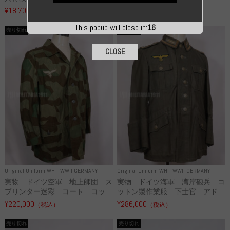
¥18,700
¥49,800
（税込）
（税込）
This popup will close in:
16
売り切れ
売り切れ
CLOSE
Original Uniform WH
WWII GERMANY
Original Uniform WH
WWII GERMANY
実物 ドイツ空軍 地上師団 ス
実物 ドイツ海軍 湾岸砲兵 コ
プリンター迷彩 コート コッ...
ットン製作業服 下士官 アド...
¥220,000
¥286,000
（税込）
（税込）
売り切れ
売り切れ