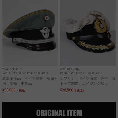
WWII GERMANY
WWII GERMANY
Repro Hat and Cap Police and other
Repro Hat and Cap Kriegsmarine
真贋不明品 ドイツ警察 所属不
レプリカ ドイツ海軍 佐官 白
明 制帽 中古品
トップ制帽 エイジング加工 ...
¥99,000
¥28,500
（税込）
（税込）