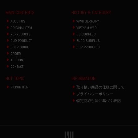
MAIN CONTENTS
HISTORY & CATEGORY
ABOUT US
WWII GERMANY
ORIGINAL ITEM
VIETNAM WAR
REPRODUCTS
US SURPLUS
OUR PRODUCT
EURO SURPLUS
USER GUIDE
OUR PRODUCTS
ORDER
AUCTION
CONTACT
HOT TOPIC
INFORMATION
PICKUP ITEM
取り扱い商品の仕様に関して
プライバシーポリシー
特定商取引法に基づく表記