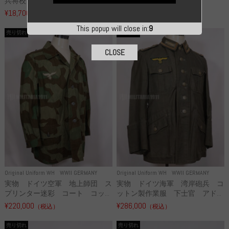
兵将校 クラッシュキャップ ...
下猟兵 ヘルメット
¥18,700
¥49,800
（税込）
（税込）
This popup will close in:
7
売り切れ
売り切れ
CLOSE
Original Uniform WH
WWII GERMANY
Original Uniform WH
WWII GERMANY
実物 ドイツ空軍 地上師団 ス
実物 ドイツ海軍 湾岸砲兵 コ
プリンター迷彩 コート コッ...
ットン製作業服 下士官 アド...
¥220,000
¥286,000
（税込）
（税込）
売り切れ
売り切れ