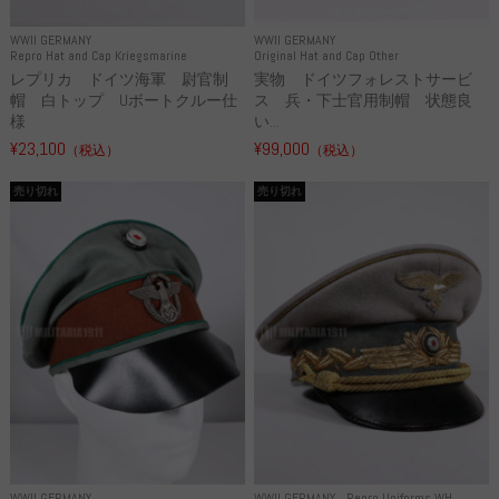
WWII GERMANY
WWII GERMANY
Repro Hat and Cap Kriegsmarine
Original Hat and Cap Other
レプリカ ドイツ海軍 尉官制
実物 ドイツフォレストサービ
帽 白トップ Uボートクルー仕
ス 兵・下士官用制帽 状態良
様
い...
¥23,100
¥99,000
（税込）
（税込）
売り切れ
売り切れ
WWII GERMANY
WWII GERMANY
Repro Uniforms WH