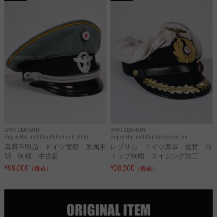
WWII GERMANY
WWII GERMANY
Repro Hat and Cap Police and other
Repro Hat and Cap Kriegsmarine
真贋不明品 ドイツ警察 所属不
レプリカ ドイツ海軍 佐官 白
明 制帽 中古品
トップ制帽 エイジング加工 ...
¥99,000
¥28,500
（税込）
（税込）