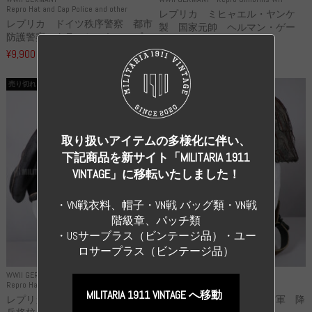
Repro Hat and Cap Police and other
レプリカ ミヒャエル・ヤンケ
レプリカ ドイツ秩序警察 都市
製 国家元帥 ヘルマン・ゲー
防護警察 クラッシュキャップ...
リ...
¥9,900
（税込）
¥55,000
（税込）
売り切れ
売り切れ
取り扱いアイテムの多様化に伴い、
下記商品を新サイト「MILITARIA 1911
VINTAGE」に移転いたしました！
・VN戦衣料、帽子・VN戦 バッグ類・VN戦
階級章、パッチ類
・USサーブラス（ビンテージ品）・ユー
ロサープラス（ビンテージ品）
WWII GERMANY
WWII GERMANY
Repro Hat and Cap SS and WSS
Repro Hat and Cap Luftwaffe
MILITARIA 1911 VINTAGE へ移動
レプリカ 武装親衛隊 WSS 歩
高品質レプリカ ドイツ空軍 降