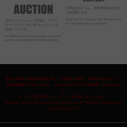
お問合せはこちら。原則3営業日以内に
ご返信致します。
Click here for inquiries. We will reply with
当オンラインショップの他に、ヤフー
in 3 business days in principle.
オークションでも一部コレクションを
出品しています。
In addition to this online shop, some coll
ections are exhibited at Yahoo Auction.
我々は特定の政治的思想に対しての翼賛や賞賛、啓蒙の目的もなく、
政治活動家でもありません。いわゆるネオナチの活動家でもありませ
ん。
どうぞご安心頂きショッピングをお楽しみください。
This web site has not political policy and we are NOT Neo Nazi. Please do not
misunderstand that.