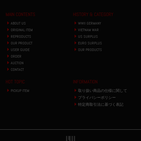
MAIN CONTENTS
HISTORY & CATEGORY
ABOUT US
WWII GERMANY
ORIGINAL ITEM
VIETNAM WAR
REPRODUCTS
US SURPLUS
OUR PRODUCT
EURO SURPLUS
USER GUIDE
OUR PRODUCTS
ORDER
AUCTION
CONTACT
HOT TOPIC
INFORMATION
PICKUP ITEM
取り扱い商品の仕様に関して
プライバシーポリシー
特定商取引法に基づく表記