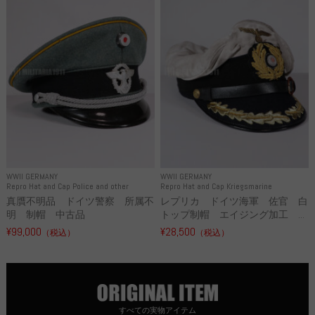
WWII GERMANY
WWII GERMANY
Repro Hat and Cap Police and other
Repro Hat and Cap Kriegsmarine
真贋不明品 ドイツ警察 所属不
レプリカ ドイツ海軍 佐官 白
明 制帽 中古品
トップ制帽 エイジング加工 ...
¥99,000
¥28,500
（税込）
（税込）
すべての実物アイテム