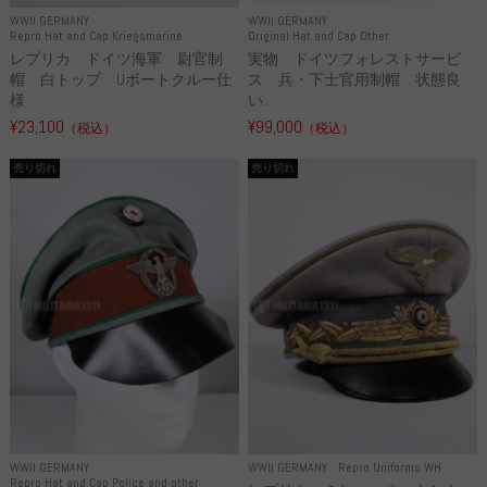
WWII GERMANY
WWII GERMANY
Repro Hat and Cap Kriegsmarine
Original Hat and Cap Other
レプリカ ドイツ海軍 尉官制
実物 ドイツフォレストサービ
帽 白トップ Uボートクルー仕
ス 兵・下士官用制帽 状態良
様
い...
¥23,100
¥99,000
（税込）
（税込）
売り切れ
売り切れ
WWII GERMANY
WWII GERMANY
Repro Uniforms WH
Repro Hat and Cap Police and other