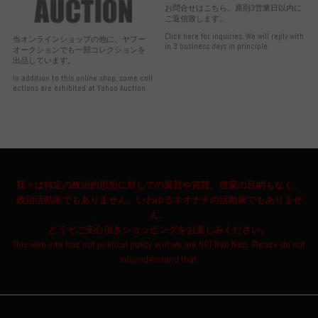
お問合せはこちら。原則3営業日以内に
ご返信致します。
Click here for inquiries. We will reply with
当オンラインショップの他に、ヤフー
in 3 business days in principle.
オークションでも一部コレクションを
出品しています。
In addition to this online shop, some coll
ections are exhibited at Yahoo Auction.
我々は特定の政治的思想に対しての翼賛や賞賛、啓蒙の目的もなく、
政治活動家でもありません。いわゆるネオナチの活動家でもありませ
ん。
どうぞご安心頂きショッピングをお楽しみください。
This web site has not political policy and we are NOT Neo Nazi. Please do not
misunderstand that.