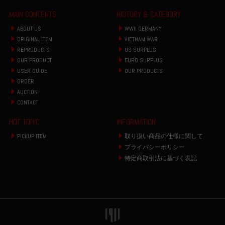
MAIN CONTENTS
HISTORY & CATEGORY
ABOUT US
WWII GERMANY
ORIGINAL ITEM
VIETNAM WAR
REPRODUCTS
US SURPLUS
OUR PRODUCT
EURO SURPLUS
USER GUIDE
OUR PRODUCTS
ORDER
AUCTION
CONTACT
HOT TOPIC
INFORMATION
PICKUP ITEM
取り扱い商品の仕様に関して
プライバシーポリシー
特定商取引法に基づく表記