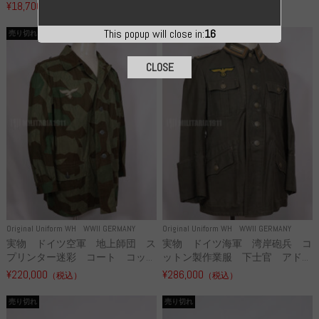
¥18,700
¥49,800
（税込）
（税込）
This popup will close in:
15
売り切れ
売り切れ
CLOSE
Original Uniform WH
WWII GERMANY
Original Uniform WH
WWII GERMANY
実物 ドイツ空軍 地上師団 ス
実物 ドイツ海軍 湾岸砲兵 コ
プリンター迷彩 コート コッ...
ットン製作業服 下士官 アド...
¥220,000
¥286,000
（税込）
（税込）
売り切れ
売り切れ