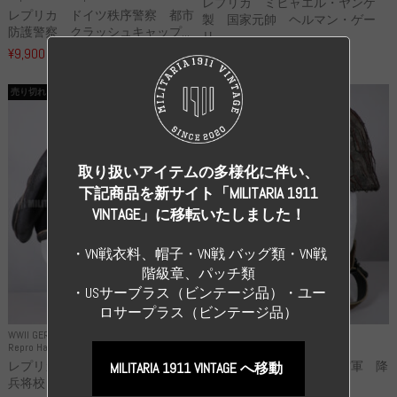
レプリカ ミヒャエル・ヤンケ
レプリカ ドイツ秩序警察 都市
製 国家元帥 ヘルマン・ゲー
防護警察 クラッシュキャップ...
リ...
¥9,900
（税込）
¥55,000
（税込）
売り切れ
売り切れ
取り扱いアイテムの多様化に伴い、
下記商品を新サイト「MILITARIA 1911
VINTAGE」に移転いたしました！
・VN戦衣料、帽子・VN戦 バッグ類・VN戦
階級章、パッチ類
・USサーブラス（ビンテージ品）・ユー
ロサープラス（ビンテージ品）
WWII GERMANY
WWII GERMANY
Repro Hat and Cap SS and WSS
Repro Hat and Cap Luftwaffe
レプリカ 武装親衛隊 WSS 歩
高品質レプリカ ドイツ空軍 降
MILITARIA 1911 VINTAGE へ移動
兵将校 クラッシュキャップ ...
下猟兵 ヘルメット