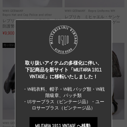
WWII GERMANY
WWII GERMANY
Repro Uniforms WH
Repro Hat and Cap Police and other
レプリカ ミヒャエル・ヤンケ
レプリカ ドイツ秩序警察 都市
製 国家元帥 ヘルマン・ゲー
防護警察 クラッシュキャップ...
リ...
¥9,900
（税込）
¥55,000
（税込）
売り切れ
売り切れ
取り扱いアイテムの多様化に伴い、
下記商品を新サイト「MILITARIA 1911
VINTAGE」に移転いたしました！
・VN戦衣料、帽子・VN戦 バッグ類・VN戦
階級章、パッチ類
・USサーブラス（ビンテージ品）・ユー
ロサープラス（ビンテージ品）
WWII GERMANY
WWII GERMANY
MILITARIA 1911 VINTAGE へ移動
Repro Hat and Cap SS and WSS
Repro Hat and Cap Luftwaffe