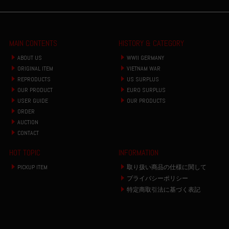
MAIN CONTENTS
HISTORY & CATEGORY
ABOUT US
WWII GERMANY
ORIGINAL ITEM
VIETNAM WAR
REPRODUCTS
US SURPLUS
OUR PRODUCT
EURO SURPLUS
USER GUIDE
OUR PRODUCTS
ORDER
AUCTION
CONTACT
HOT TOPIC
INFORMATION
PICKUP ITEM
取り扱い商品の仕様に関して
プライバシーポリシー
特定商取引法に基づく表記