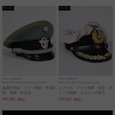
売り切れ
売り切れ
WWII GERMANY
WWII GERMANY
Repro Hat and Cap Police and other
Repro Hat and Cap Kriegsmarine
真贋不明品 ドイツ警察 所属不
レプリカ ドイツ海軍 佐官 白
明 制帽 中古品
トップ制帽 エイジング加工 ...
¥99,000
¥28,500
（税込）
（税込）