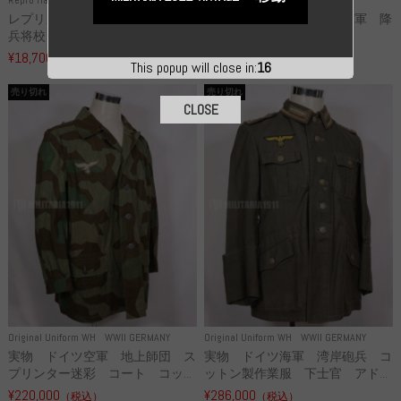
レプリカ 武装親衛隊 WSS 歩
高品質レプリカ ドイツ空軍 降
兵将校 クラッシュキャップ ...
下猟兵 ヘルメット
¥18,700
¥49,800
（税込）
（税込）
This popup will close in:
15
売り切れ
売り切れ
CLOSE
Original Uniform WH
WWII GERMANY
Original Uniform WH
WWII GERMANY
実物 ドイツ空軍 地上師団 ス
実物 ドイツ海軍 湾岸砲兵 コ
プリンター迷彩 コート コッ...
ットン製作業服 下士官 アド...
¥220,000
¥286,000
（税込）
（税込）