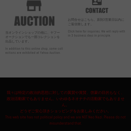
お問合せはこちら。原則3営業日以内に
ご返信致します。
Click here for inquiries. We will reply with
当オンラインショップの他に、ヤフー
in 3 business days in principle.
オークションでも一部コレクションを
出品しています。
In addition to this online shop, some coll
ections are exhibited at Yahoo Auction.
我々は特定の政治的思想に対しての翼賛や賞賛、啓蒙の目的もなく、
政治活動家でもありません。いわゆるネオナチの活動家でもありませ
ん。
どうぞご安心頂きショッピングをお楽しみください。
This web site has not political policy and we are NOT Neo Nazi. Please do not
misunderstand that.