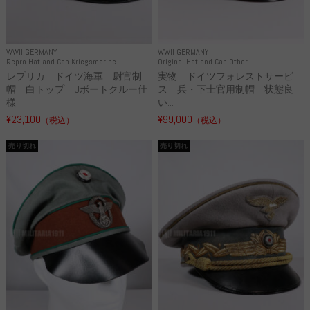
WWII GERMANY
WWII GERMANY
Repro Hat and Cap Kriegsmarine
Original Hat and Cap Other
レプリカ ドイツ海軍 尉官制
実物 ドイツフォレストサービ
帽 白トップ Uボートクルー仕
ス 兵・下士官用制帽 状態良
様
い...
¥23,100
¥99,000
（税込）
（税込）
売り切れ
売り切れ