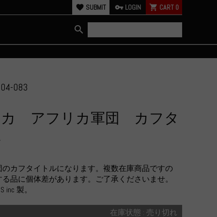
favorite
SUBMIT
vpn_key
LOGIN
shopping_cart
CART
0
search
04-083
リカ アフリカ軍団 カフタ
ル
団のカフタイトルになります。複数在庫商品ですの
する品に個体差があります。ご了承くださいませ。
 inc 製。
在庫状態 : 売り切れ