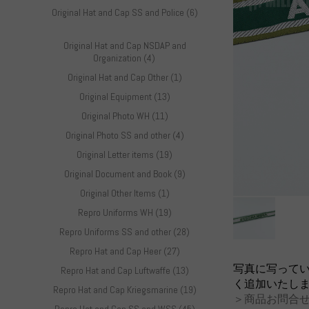
Original Hat and Cap SS and Police (6)
Original Hat and Cap NSDAP and
Organization (4)
Original Hat and Cap Other (1)
Original Equipment (13)
Original Photo WH (11)
Original Photo SS and other (4)
Original Letter items (19)
Original Document and Book (9)
Original Other Items (1)
Repro Uniforms WH (19)
Repro Uniforms SS and other (28)
Repro Hat and Cap Heer (27)
写真に写って
Repro Hat and Cap Luftwaffe (13)
く追加いたし
Repro Hat and Cap Kriegsmarine (19)
＞商品お問合せ