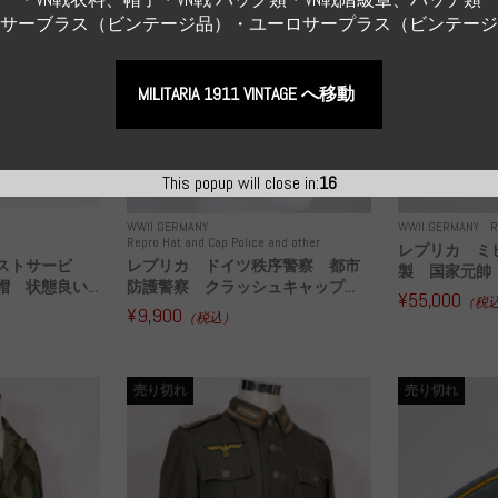
Sサーブラス（ビンテージ品）・ユーロサープラス（ビンテー
MILITARIA 1911 VINTAGE へ移動
This popup will close in:
15
WWII GERMANY
WWII GERMANY
R
Repro Hat and Cap Police and other
レプリカ ミ
ストサービ
レプリカ ドイツ秩序警察 都市
製 国家元帥 
 状態良い...
防護警察 クラッシュキャップ...
¥55,000
（税
¥9,900
（税込）
売り切れ
売り切れ