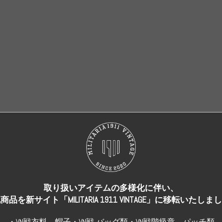
売り切れ
売り切れ
取り扱いアイテムの多様化に伴い、
商品を新サイト「MILITARIA 1911 VINTAGE」に移転いたしま
・VN戦衣料、帽子・VN戦 バッグ類・VN戦階級章、パッチ類