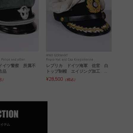
WWII GERMANY
 Police and other
Repro Hat and Cap Kriegsmarine
ドイツ警察 所属不
レプリカ ドイツ海軍 佐官 白
古品
トップ制帽 エイジング加工 ...
¥28,500
込）
（税込）
アイテム