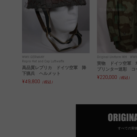
WWII GERMANY
Original Uniform WH
WWI
Repro Hat and Cap Luftwaffe
実物 ドイツ空軍 
高品質レプリカ ドイツ空軍 降
プリンター迷彩 コー
下猟兵 ヘルメット
¥220,000
（税込）
¥49,800
（税込）
すべての実