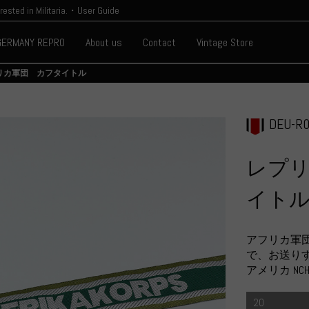
erested in Militaria.・User Guide
GERMANY REPRO
About us
Contact
Vintage Store
リカ軍団 カフタイトル
DEU-R0
レプ
イト
アフリカ軍
で、お送り
アメリカ NCHS
20