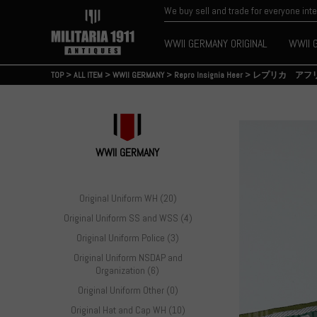
We buy sell and trade for everyone int
WWII GERMANY ORIGINAL
WWII 
TOP
>
ALL ITEM
>
WWII GERMANY
>
Repro Insignia Heer
>
レプリカ アフ
WWII GERMANY
Original Uniform WH (20)
Original Uniform SS and WSS (4)
Original Uniform Police (3)
Original Uniform NSDAP and
Organization (6)
Original Uniform Other (0)
Original Hat and Cap WH (10)