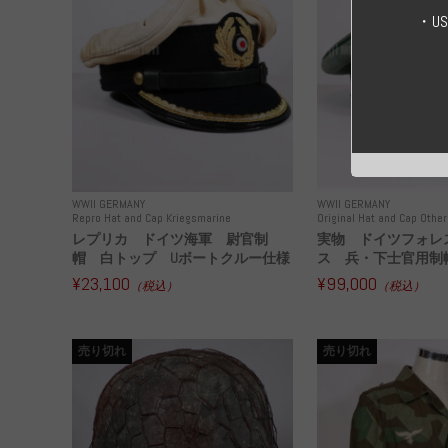
・U
WWII GERMANY
WWII GERMANY
Repro Hat and Cap Kriegsmarine
Original Hat and Cap Other
レプリカ ドイツ海軍 尉官制
実物 ドイツフォレ
帽 白トップ Uボートクルー仕様
ス 兵・下士官用制帽
¥23,100
¥99,000
（税込）
（税込）
売り切れ
売り切れ