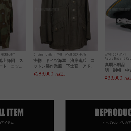
I GERMANY
Original Uniform WH
WWII GERMANY
WWII GERMANY
Repro Hat and Cap
地上師団 ス
実物 ドイツ海軍 湾岸砲兵 コ
真贋不明品 
ト コッ...
ットン製作業服 下士官 アド...
明 制帽 中
¥286,000
（税込）
¥99,000
（税
物アイテム
すべてのレプリカ