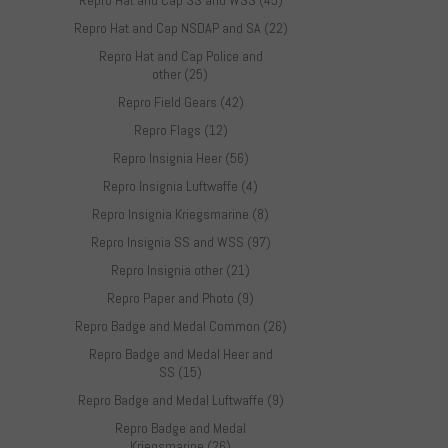
Repro Hat and Cap SS and WSS (45)
Repro Hat and Cap NSDAP and SA (22)
Repro Hat and Cap Police and
other (25)
Repro Field Gears (42)
Repro Flags (12)
Repro Insignia Heer (56)
Repro Insignia Luftwaffe (4)
Repro Insignia Kriegsmarine (8)
Repro Insignia SS and WSS (97)
Repro Insignia other (21)
Repro Paper and Photo (9)
Repro Badge and Medal Common (26)
Repro Badge and Medal Heer and
SS (15)
Repro Badge and Medal Luftwaffe (9)
Repro Badge and Medal
Kriegsmarine (26)