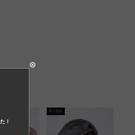
売り切れ
した！