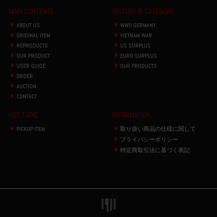
MAIN CONTENTS
HISTORY & CATEGORY
ABOUT US
WWII GERMANY
ORIGINAL ITEM
VIETNAM WAR
REPRODUCTS
US SURPLUS
OUR PRODUCT
EURO SURPLUS
USER GUIDE
OUR PRODUCTS
ORDER
AUCTION
CONTACT
HOT TOPIC
INFORMATION
PICKUP ITEM
取り扱い商品の仕様に関して
プライバシーポリシー
特定商取引法に基づく表記