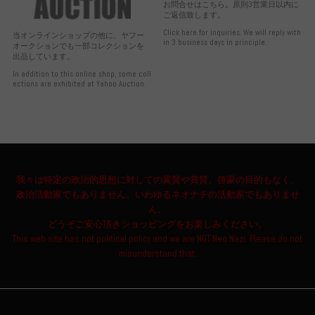
お問合せはこちら。原則3営業日以内に
ご返信致します。
Click here for inquiries. We will reply with
当オンラインショップの他に、ヤフー
in 3 business days in principle.
オークションでも一部コレクションを
出品しています。
In addition to this online shop, some coll
ections are exhibited at Yahoo Auction.
我々は特定の政治的思想に対しての翼賛や賞賛、啓蒙の目的もなく、
政治活動家でもありません。いわゆるネオナチの活動家でもありませ
ん。
どうぞご安心頂きショッピングをお楽しみください。
This web site has not political policy and we are NOT Neo Nazi. Please do not
misunderstand that.