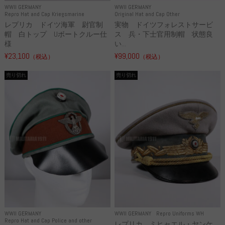
WWII GERMANY
WWII GERMANY
Repro Hat and Cap Kriegsmarine
Original Hat and Cap Other
レプリカ ドイツ海軍 尉官制
実物 ドイツフォレストサービ
帽 白トップ Uボートクルー仕
ス 兵・下士官用制帽 状態良
様
い...
¥23,100
¥99,000
（税込）
（税込）
売り切れ
売り切れ
WWII GERMANY
WWII GERMANY
Repro Uniforms WH
Repro Hat and Cap Police and other
レプリカ ミヒャエル・ヤンケ