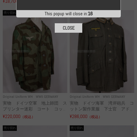
¥18,700
¥49,800
（税込）
（税込）
This popup will close in:
15
売り切れ
売り切れ
CLOSE
Original Uniform WH
WWII GERMANY
Original Uniform WH
WWII GERMANY
実物 ドイツ空軍 地上師団 ス
実物 ドイツ海軍 湾岸砲兵 コ
プリンター迷彩 コート コッ...
ットン製作業服 下士官 アド...
¥220,000
¥286,000
（税込）
（税込）
売り切れ
売り切れ