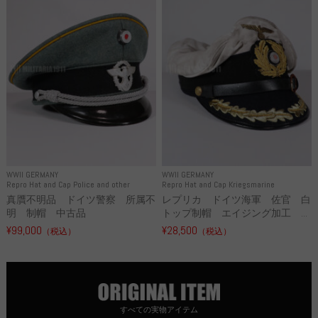
WWII GERMANY
WWII GERMANY
Repro Hat and Cap Police and other
Repro Hat and Cap Kriegsmarine
真贋不明品 ドイツ警察 所属不
レプリカ ドイツ海軍 佐官 白
明 制帽 中古品
トップ制帽 エイジング加工 ...
¥99,000
¥28,500
（税込）
（税込）
すべての実物アイテム