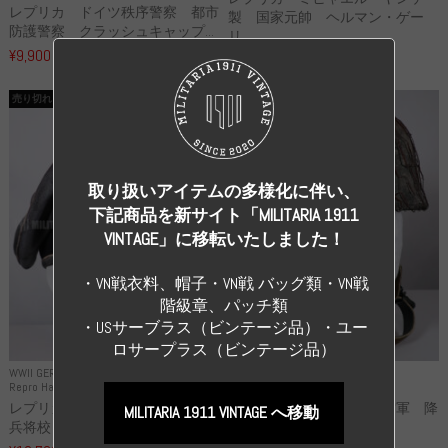
レプリカ ドイツ秩序警察 都市
製 国家元帥 ヘルマン・ゲー
防護警察 クラッシュキャップ...
リ...
¥9,900
（税込）
¥55,000
（税込）
売り切れ
売り切れ
取り扱いアイテムの多様化に伴い、
下記商品を新サイト「MILITARIA 1911
VINTAGE」に移転いたしました！
・VN戦衣料、帽子・VN戦 バッグ類・VN戦
階級章、パッチ類
・USサーブラス（ビンテージ品）・ユー
ロサープラス（ビンテージ品）
WWII GERMANY
WWII GERMANY
Repro Hat and Cap SS and WSS
Repro Hat and Cap Luftwaffe
レプリカ 武装親衛隊 WSS 歩
高品質レプリカ ドイツ空軍 降
MILITARIA 1911 VINTAGE へ移動
兵将校 クラッシュキャップ ...
下猟兵 ヘルメット