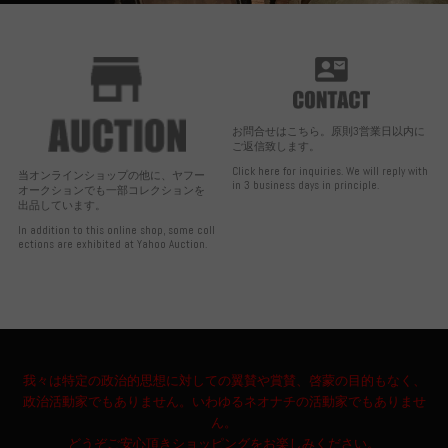
お問合せはこちら。原則3営業日以内に
ご返信致します。
Click here for inquiries. We will reply with
当オンラインショップの他に、ヤフー
in 3 business days in principle.
オークションでも一部コレクションを
出品しています。
In addition to this online shop, some coll
ections are exhibited at Yahoo Auction.
我々は特定の政治的思想に対しての翼賛や賞賛、啓蒙の目的もなく、
政治活動家でもありません。いわゆるネオナチの活動家でもありませ
ん。
どうぞご安心頂きショッピングをお楽しみください。