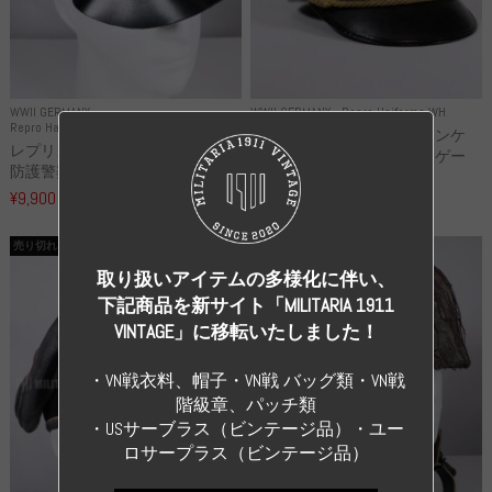
WWII GERMANY
WWII GERMANY
Repro Uniforms WH
Repro Hat and Cap Police and other
レプリカ ミヒャエル・ヤンケ
レプリカ ドイツ秩序警察 都市
製 国家元帥 ヘルマン・ゲー
防護警察 クラッシュキャップ...
リ...
¥9,900
（税込）
¥55,000
（税込）
売り切れ
売り切れ
取り扱いアイテムの多様化に伴い、
下記商品を新サイト「MILITARIA 1911
VINTAGE」に移転いたしました！
・VN戦衣料、帽子・VN戦 バッグ類・VN戦
階級章、パッチ類
・USサーブラス（ビンテージ品）・ユー
ロサープラス（ビンテージ品）