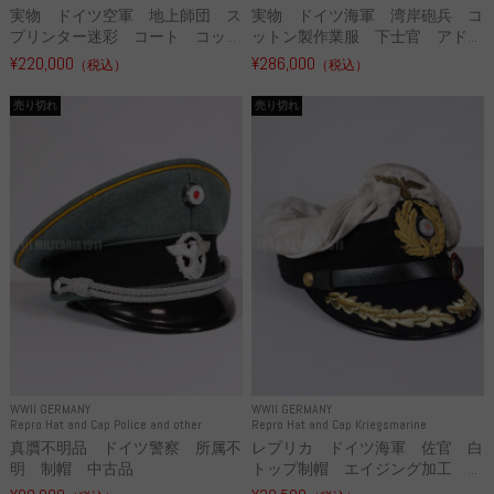
実物 ドイツ空軍 地上師団 ス
実物 ドイツ海軍 湾岸砲兵 コ
プリンター迷彩 コート コッ...
ットン製作業服 下士官 アド...
¥220,000
¥286,000
（税込）
（税込）
売り切れ
売り切れ
WWII GERMANY
WWII GERMANY
Repro Hat and Cap Police and other
Repro Hat and Cap Kriegsmarine
真贋不明品 ドイツ警察 所属不
レプリカ ドイツ海軍 佐官 白
明 制帽 中古品
トップ制帽 エイジング加工 ...