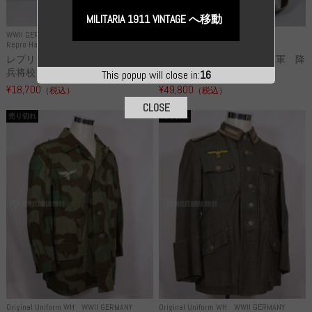
MILITARIA 1911 VINTAGE へ移動
WWII GERMANY
WWII GERMANY
Repro Hat and Cap SS and WSS
Repro Hat and Cap Luftwaffe
レプリカ 武装親衛隊 WSS 歩
高品質レプリカ ドイツ空軍 降
兵将校 クラッシュキャップ ...
下猟兵 ヘルメット
This popup will close in:
15
¥18,700
¥49,800
（税込）
（税込）
CLOSE
売り切れ
売り切れ
Original Uniform WH
WWII GERMANY
Original Uniform WH
WWII GERMANY