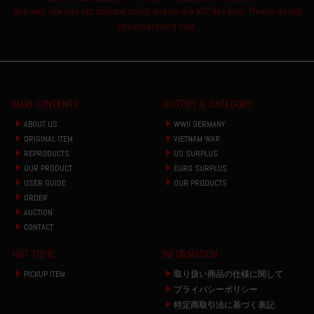
This web site has not political policy and we are NOT Neo Nazi. Please do not
misunderstand that.
MAIN CONTENTS
HISTORY & CATEGORY
ABOUT US
WWII GERMANY
ORIGINAL ITEM
VIETNAM WAR
REPRODUCTS
US SURPLUS
OUR PRODUCT
EURO SURPLUS
USER GUIDE
OUR PRODUCTS
ORDER
AUCTION
CONTACT
HOT TOPIC
INFORMATION
PICKUP ITEM
取り扱い商品の仕様に関して
プライバシーポリシー
特定商取引法に基づく表記