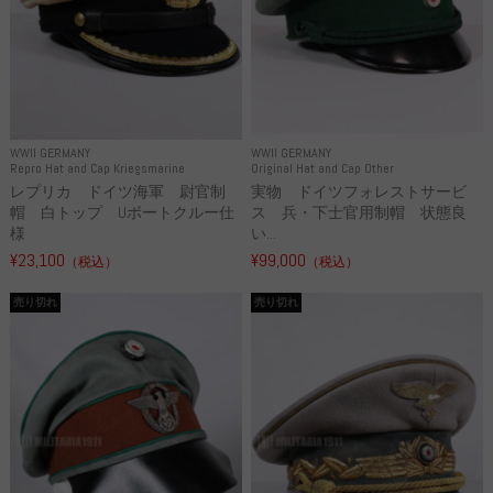
WWII GERMANY
WWII GERMANY
Repro Hat and Cap Kriegsmarine
Original Hat and Cap Other
レプリカ ドイツ海軍 尉官制
実物 ドイツフォレストサービ
帽 白トップ Uボートクルー仕
ス 兵・下士官用制帽 状態良
様
い...
¥23,100
¥99,000
（税込）
（税込）
売り切れ
売り切れ