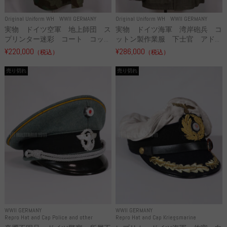
Original Uniform WH
WWII GERMANY
Original Uniform WH
WWII GERMANY
実物 ドイツ空軍 地上師団 ス
実物 ドイツ海軍 湾岸砲兵 コ
プリンター迷彩 コート コッ...
ットン製作業服 下士官 アド...
¥220,000
¥286,000
（税込）
（税込）
売り切れ
売り切れ
WWII GERMANY
WWII GERMANY
Repro Hat and Cap Police and other
Repro Hat and Cap Kriegsmarine