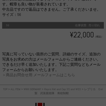
す。帽章も良い物が装着されています。
中古品ですので返品はできません。ご了承くださいませ。
サイズ：56
56
在庫状態 : 売り切れ
¥22,000
（税込）
写真に写っていない箇所のご質問、詳細のサイズ、追加の
写真をお求めの方はメールフォームからご連絡ください。
できるだけ早く追加いたします。下記ご質問などもメール
フォームからお願いいたします。
＞商品お問合せ用 メールフォームはこちら
TOP
>
ALL ITEM
>
WWII GERMANY
>
Repro Hat and Cap SS and WSS
>
レプリカ Erel
製 武装親衛隊 将校制帽