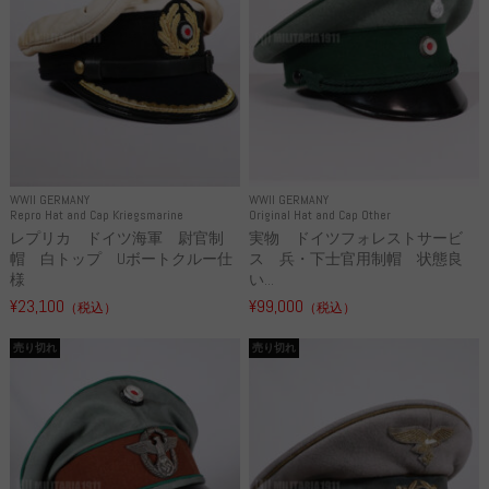
WWII GERMANY
WWII GERMANY
Repro Hat and Cap Kriegsmarine
Original Hat and Cap Other
レプリカ ドイツ海軍 尉官制
実物 ドイツフォレストサービ
帽 白トップ Uボートクルー仕
ス 兵・下士官用制帽 状態良
様
い...
¥23,100
¥99,000
（税込）
（税込）
売り切れ
売り切れ