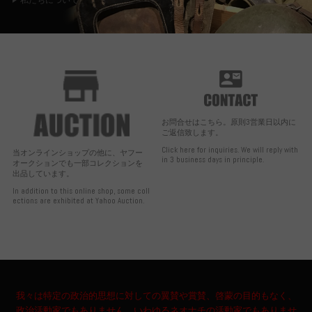
私たちについて
お問合せはこちら。原則3営業日以内に
ご返信致します。
Click here for inquiries. We will reply with
当オンラインショップの他に、ヤフー
in 3 business days in principle.
オークションでも一部コレクションを
出品しています。
In addition to this online shop, some coll
ections are exhibited at Yahoo Auction.
我々は特定の政治的思想に対しての翼賛や賞賛、啓蒙の目的もなく、
政治活動家でもありません。いわゆるネオナチの活動家でもありませ