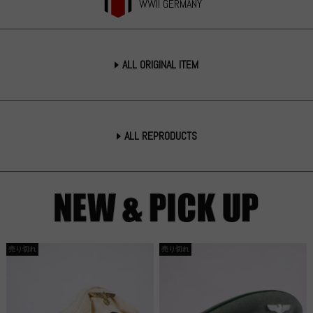
WWII GERMANY
ALL ORIGINAL ITEM
ALL REPRODUCTS
売り切れ
売り切れ