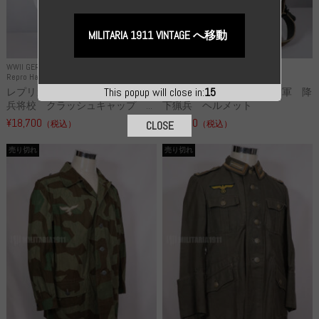
MILITARIA 1911 VINTAGE へ移動
WWII GERMANY
WWII GERMANY
Repro Hat and Cap SS and WSS
Repro Hat and Cap Luftwaffe
This popup will close in:
14
レプリカ 武装親衛隊 WSS 歩
高品質レプリカ ドイツ空軍 降
兵将校 クラッシュキャップ ...
下猟兵 ヘルメット
¥18,700
¥49,800
（税込）
（税込）
CLOSE
売り切れ
売り切れ