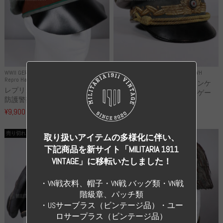
WWII GERMANY
WWII GERMANY
Repro Uniforms WH
Repro Hat and Cap Police and other
レプリカ ミヒャエル・ヤンケ
レプリカ ドイツ秩序警察 都市
製 国家元帥 ヘルマン・ゲー
防護警察 クラッシュキャップ...
リ...
¥9,900
（税込）
¥55,000
（税込）
売り切れ
売り切れ
取り扱いアイテムの多様化に伴い、
下記商品を新サイト「MILITARIA 1911
VINTAGE」に移転いたしました！
・VN戦衣料、帽子・VN戦 バッグ類・VN戦
階級章、パッチ類
・USサーブラス（ビンテージ品）・ユー
ロサープラス（ビンテージ品）