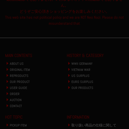
ん。
どうぞご安心頂きショッピングをお楽しみください。
This web site has not political policy and we are NOT Neo Nazi. Please do not
misunderstand that.
MAIN CONTENTS
HISTORY & CATEGORY
ABOUT US
WWII GERMANY
ORIGINAL ITEM
VIETNAM WAR
REPRODUCTS
US SURPLUS
OUR PRODUCT
EURO SURPLUS
USER GUIDE
OUR PRODUCTS
ORDER
AUCTION
CONTACT
HOT TOPIC
INFORMATION
PICKUP ITEM
取り扱い商品の仕様に関して