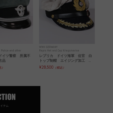
WWII GERMANY
 Police and other
Repro Hat and Cap Kriegsmarine
ドイツ警察 所属不
レプリカ ドイツ海軍 佐官 白
古品
トップ制帽 エイジング加工 ...
¥28,500
込）
（税込）
アイテム