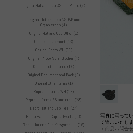
Original Hat and Cap SS and Police (6)
Original Hat and Cap NSDAP and
Organization (4)
Original Hat and Cap Other (1)
Original Equipment (13)
Original Photo WH (11)
Original Photo SS and other (4)
Original Letter items (19)
Original Document and Book (9)
Original Other Items (1)
Repro Uniforms WH (19)
Repro Uniforms SS and other (28)
Repro Hat and Cap Heer (27)
写真に写って
Repro Hat and Cap Luftwaffe (13)
く追加いたし
Repro Hat and Cap Kriegsmarine (19)
＞商品お問合せ