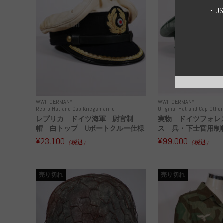
・U
WWII GERMANY
WWII GERMANY
Repro Hat and Cap Kriegsmarine
Original Hat and Cap Other
レプリカ ドイツ海軍 尉官制
実物 ドイツフォレ
帽 白トップ Uボートクルー仕様
ス 兵・下士官用制帽
¥23,100
¥99,000
（税込）
（税込）
売り切れ
売り切れ