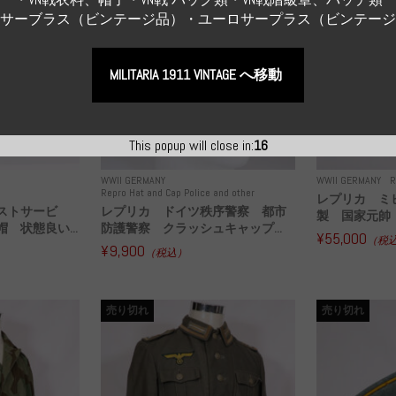
Sサーブラス（ビンテージ品）・ユーロサープラス（ビンテー
MILITARIA 1911 VINTAGE へ移動
This popup will close in:
15
WWII GERMANY
WWII GERMANY
R
Repro Hat and Cap Police and other
レプリカ ミ
ストサービ
レプリカ ドイツ秩序警察 都市
製 国家元帥 
 状態良い...
防護警察 クラッシュキャップ...
¥55,000
（税
¥9,900
（税込）
売り切れ
売り切れ