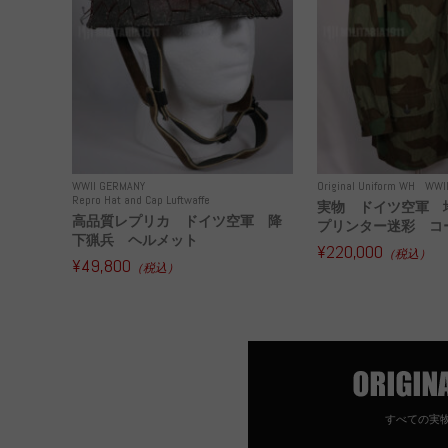
WWII GERMANY
Original Uniform WH
WWI
Repro Hat and Cap Luftwaffe
実物 ドイツ空軍 
高品質レプリカ ドイツ空軍 降
プリンター迷彩 コー
下猟兵 ヘルメット
¥220,000
（税込）
¥49,800
（税込）
すべての実