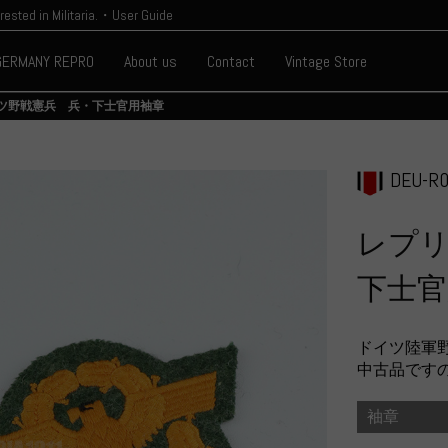
erested in Militaria.・User Guide
GERMANY REPRO
About us
Contact
Vintage Store
ツ野戦憲兵 兵・下士官用袖章
DEU-R0
レプ
下士官
ドイツ陸軍
中古品です
袖章