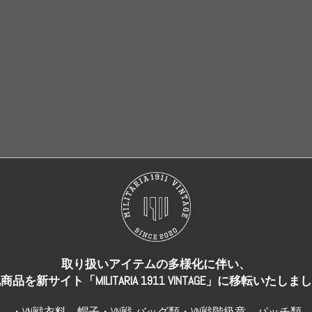
売り切れ
売り切れ
取り扱いアイテムの多様化に伴い、
商品を新サイト「MILITARIA 1911 VINTAGE」に移転いたしま
・VN戦衣料、帽子・VN戦 バッグ類・VN戦階級章、パッチ類