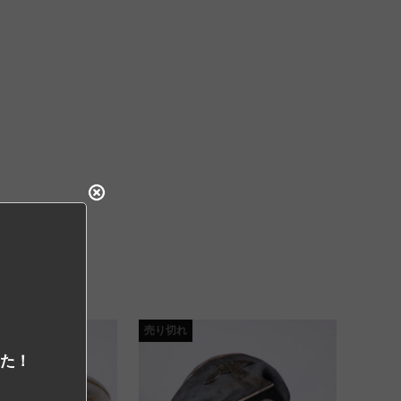
売り切れ
した！