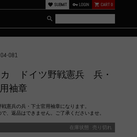
favorite
SUBMIT
vpn_key
LOGIN
shopping_cart
CART
0
search
04-081
リカ ドイツ野戦憲兵 兵・
用袖章
野戦憲兵の兵・下士官用袖章になります。
ので、返品はできません。ご了承くださいませ。
在庫状態 : 売り切れ