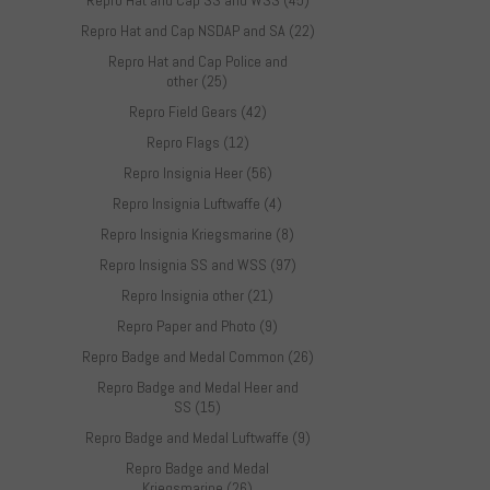
Repro Hat and Cap SS and WSS (45)
Repro Hat and Cap NSDAP and SA (22)
Repro Hat and Cap Police and
other (25)
Repro Field Gears (42)
Repro Flags (12)
Repro Insignia Heer (56)
Repro Insignia Luftwaffe (4)
Repro Insignia Kriegsmarine (8)
Repro Insignia SS and WSS (97)
Repro Insignia other (21)
Repro Paper and Photo (9)
Repro Badge and Medal Common (26)
Repro Badge and Medal Heer and
SS (15)
Repro Badge and Medal Luftwaffe (9)
Repro Badge and Medal
Kriegsmarine (26)