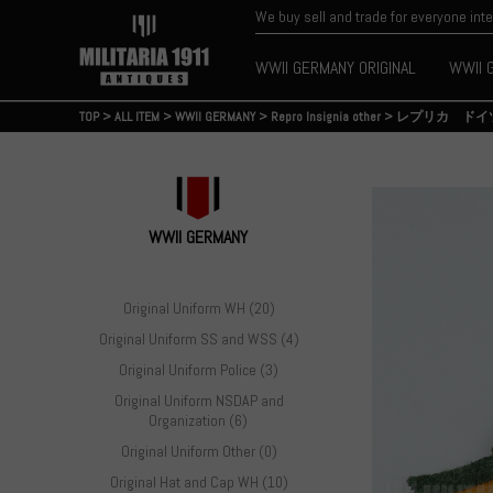
We buy sell and trade for everyone int
WWII GERMANY ORIGINAL
WWII 
TOP
>
ALL ITEM
>
WWII GERMANY
>
Repro Insignia other
>
レプリカ ドイ
WWII GERMANY
Original Uniform WH (20)
Original Uniform SS and WSS (4)
Original Uniform Police (3)
Original Uniform NSDAP and
Organization (6)
Original Uniform Other (0)
Original Hat and Cap WH (10)