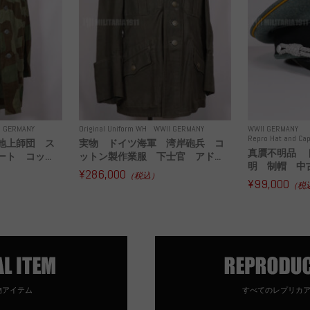
I GERMANY
Original Uniform WH
WWII GERMANY
WWII GERMANY
Repro Hat and Cap
地上師団 ス
実物 ドイツ海軍 湾岸砲兵 コ
真贋不明品 
ト コッ...
ットン製作業服 下士官 アド...
明 制帽 中
¥286,000
（税込）
¥99,000
（税
物アイテム
すべてのレプリカ