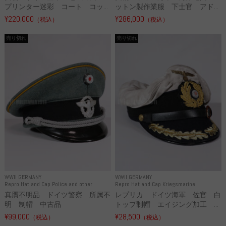
プリンター迷彩 コート コッ...
ットン製作業服 下士官 アド...
¥220,000
¥286,000
（税込）
（税込）
売り切れ
売り切れ
WWII GERMANY
WWII GERMANY
Repro Hat and Cap Police and other
Repro Hat and Cap Kriegsmarine
真贋不明品 ドイツ警察 所属不
レプリカ ドイツ海軍 佐官 白
明 制帽 中古品
トップ制帽 エイジング加工 ...
¥99,000
¥28,500
（税込）
（税込）