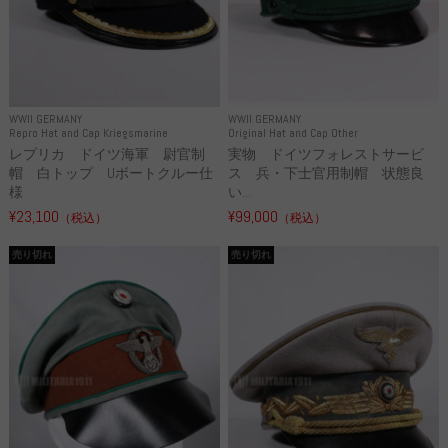
WWII GERMANY
WWII GERMANY
Repro Hat and Cap Kriegsmarine
Original Hat and Cap Other
レプリカ ドイツ海軍 尉官制
実物 ドイツフォレストサービ
帽 白トップ Uボートクルー仕
ス 兵・下士官用制帽 状態良
様
い...
¥23,100
¥99,000
（税込）
（税込）
売り切れ
売り切れ