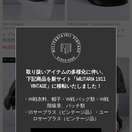
WWII GERMANY
WWII GERMANY
Repro Uniforms WH
Repro Hat and Cap Police and other
レプリカ ミヒャエル・ヤンケ
レプリカ ドイツ秩序警察 都市
製 国家元帥 ヘルマン・ゲー
防護警察 クラッシュキャップ...
リ...
¥9,900
（税込）
¥55,000
（税込）
売り切れ
売り切れ
取り扱いアイテムの多様化に伴い、
下記商品を新サイト「MILITARIA 1911
VINTAGE」に移転いたしました！
・VN戦衣料、帽子・VN戦 バッグ類・VN戦
階級章、パッチ類
・USサーブラス（ビンテージ品）・ユー
ロサープラス（ビンテージ品）