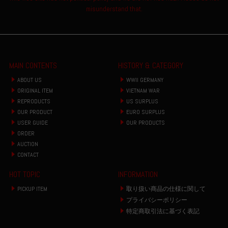
misunderstand that.
MAIN CONTENTS
HISTORY & CATEGORY
ABOUT US
WWII GERMANY
ORIGINAL ITEM
VIETNAM WAR
REPRODUCTS
US SURPLUS
OUR PRODUCT
EURO SURPLUS
USER GUIDE
OUR PRODUCTS
ORDER
AUCTION
CONTACT
HOT TOPIC
INFORMATION
PICKUP ITEM
取り扱い商品の仕様に関して
プライバシーポリシー
特定商取引法に基づく表記