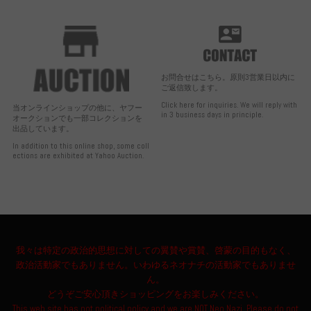
お問合せはこちら。原則3営業日以内に
ご返信致します。
Click here for inquiries. We will reply with
当オンラインショップの他に、ヤフー
in 3 business days in principle.
オークションでも一部コレクションを
出品しています。
In addition to this online shop, some coll
ections are exhibited at Yahoo Auction.
我々は特定の政治的思想に対しての翼賛や賞賛、啓蒙の目的もなく、
政治活動家でもありません。いわゆるネオナチの活動家でもありませ
ん。
どうぞご安心頂きショッピングをお楽しみください。
This web site has not political policy and we are NOT Neo Nazi. Please do not