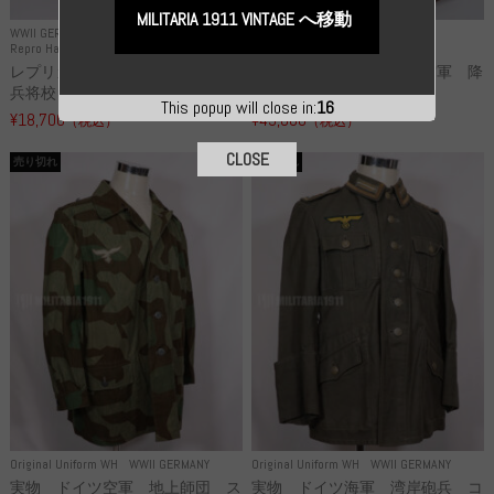
MILITARIA 1911 VINTAGE へ移動
WWII GERMANY
WWII GERMANY
Repro Hat and Cap SS and WSS
Repro Hat and Cap Luftwaffe
レプリカ 武装親衛隊 WSS 歩
高品質レプリカ ドイツ空軍 降
兵将校 クラッシュキャップ ...
下猟兵 ヘルメット
This popup will close in:
14
¥18,700
¥49,800
（税込）
（税込）
CLOSE
売り切れ
売り切れ
Original Uniform WH
WWII GERMANY
Original Uniform WH
WWII GERMANY
実物 ドイツ空軍 地上師団 ス
実物 ドイツ海軍 湾岸砲兵 コ