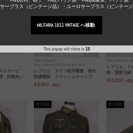
Sサーブラス（ビンテージ品）・ユーロサープラス（ビンテー
MILITARIA 1911 VINTAGE へ移動
This popup will close in:
14
WWII GERMANY
WWII GERMANY
R
Repro Hat and Cap Police and other
レプリカ ミ
ストサービ
レプリカ ドイツ秩序警察 都市
製 国家元帥 
 状態良い...
防護警察 クラッシュキャップ...
¥55,000
（税
¥9,900
（税込）
売り切れ
売り切れ