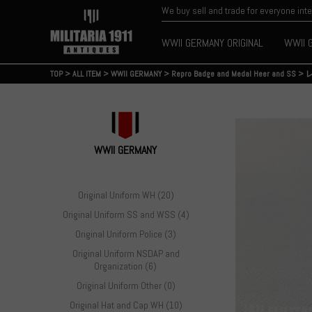
We buy sell and trade for everyone int
WWII GERMANY ORIGINAL
WWII 
TOP
>
ALL ITEM
>
WWII GERMANY
>
Repro Badge and Medal Heer and SS
>
WWII GERMANY
Original Uniform WH (20)
Original Uniform SS and WSS (4)
Original Uniform Police (3)
Original Uniform NSDAP and
Organization (6)
Original Uniform Other (0)
Original Hat and Cap WH (10)