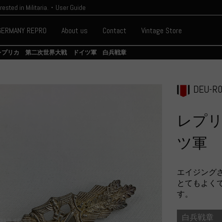
erested in Militaria.・User Guide
GERMANY REPRO
About us
Contact
Vintage Store
レプリカ 第二次世界大戦 ドイツ軍 白兵戦章
DEU-R0
レプ
ツ軍 
エイジング
とてもよく
す。
白兵戦章