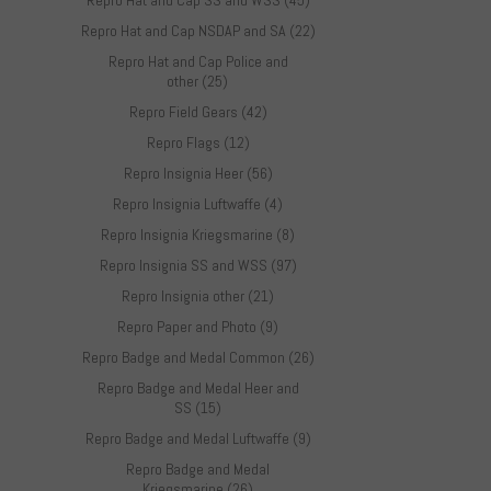
Repro Hat and Cap SS and WSS (45)
Repro Hat and Cap NSDAP and SA (22)
Repro Hat and Cap Police and
other (25)
Repro Field Gears (42)
Repro Flags (12)
Repro Insignia Heer (56)
Repro Insignia Luftwaffe (4)
Repro Insignia Kriegsmarine (8)
Repro Insignia SS and WSS (97)
Repro Insignia other (21)
Repro Paper and Photo (9)
Repro Badge and Medal Common (26)
Repro Badge and Medal Heer and
SS (15)
Repro Badge and Medal Luftwaffe (9)
Repro Badge and Medal
Kriegsmarine (26)