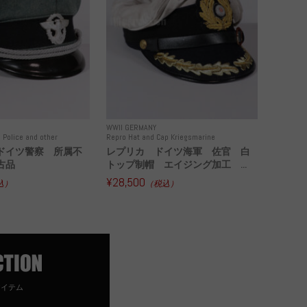
WWII GERMANY
 Police and other
Repro Hat and Cap Kriegsmarine
ドイツ警察 所属不
レプリカ ドイツ海軍 佐官 白
古品
トップ制帽 エイジング加工 ...
¥28,500
込）
（税込）
アイテム