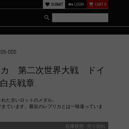
favorite
SUBMIT
vpn_key
LOGIN
shopping_cart
CART
0
search
05-005
リカ 第二次世界大戦 ドイ
白兵戦章
された古いロットのメダル。
できています。最近のレプリカとは一味違っていま
在庫状態 : 売り切れ