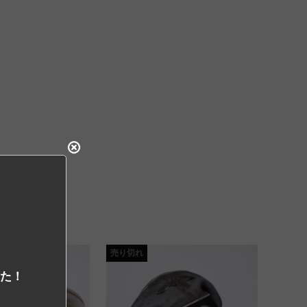
売り切れ
した！