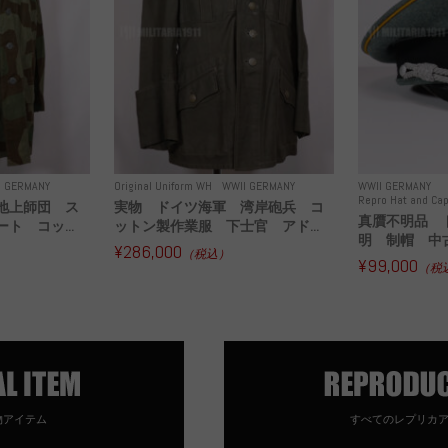
I GERMANY
Original Uniform WH
WWII GERMANY
WWII GERMANY
Repro Hat and Cap
地上師団 ス
実物 ドイツ海軍 湾岸砲兵 コ
真贋不明品 
ト コッ...
ットン製作業服 下士官 アド...
明 制帽 中
¥286,000
（税込）
¥99,000
（税
物アイテム
すべてのレプリカ