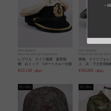
・U
WWII GERMANY
WWII GERMANY
Repro Hat and Cap Kriegsmarine
Original Hat and Cap Other
レプリカ ドイツ海軍 尉官制
実物 ドイツフォレ
帽 白トップ Uボートクルー仕様
ス 兵・下士官用制帽
¥23,100
¥99,000
（税込）
（税込）
売り切れ
売り切れ