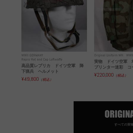
WWII GERMANY
Original Uniform WH
WWI
Repro Hat and Cap Luftwaffe
実物 ドイツ空軍 
高品質レプリカ ドイツ空軍 降
プリンター迷彩 コー
下猟兵 ヘルメット
¥220,000
（税込）
¥49,800
（税込）
すべての実