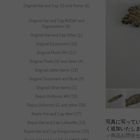
Original Hat and Cap SS and Police (6)
Original Hat and Cap NSDAP and
Organization (4)
Original Hat and Cap Other (1)
Original Equipment (13)
Original Photo WH (11)
Original Photo SS and other (4)
Original Letter items (19)
Original Document and Book (9)
Original Other Items (1)
Repro Uniforms WH (19)
Repro Uniforms SS and other (28)
Repro Hat and Cap Heer (27)
写真に写って
Repro Hat and Cap Luftwaffe (13)
く追加いたし
Repro Hat and Cap Kriegsmarine (19)
＞商品お問合せ