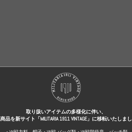
売り切れ
売り切れ
取り扱いアイテムの多様化に伴い、
商品を新サイト「MILITARIA 1911 VINTAGE」に移転いたしま
・VN戦衣料、帽子・VN戦 バッグ類・VN戦階級章、パッチ類