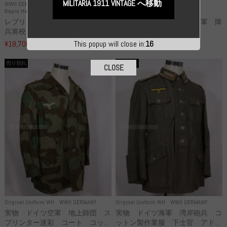
MILITARIA 1911 VINTAGE へ移動
WWII GERMANY
WWII GERMANY
Repro Hat and Cap SS and WSS
Repro Hat and Cap Luftwaffe
レプリカ 武装親衛隊 WSS 歩
高品質レプリカ ドイツ空軍 降
兵将校 クラッシュキャップ ...
下猟兵 ヘルメット
¥18,700
¥49,800
This popup will close in:
15
（税込）
（税込）
売り切れ
売り切れ
CLOSE
Original Uniform WH
WWII GERMANY
Original Uniform WH
WWII GERMANY
実物 ドイツ空軍 地上師団 ス
実物 ドイツ海軍 湾岸砲兵 コ
プリンター迷彩 コート コッ...
ットン製作業服 下士官 アド...