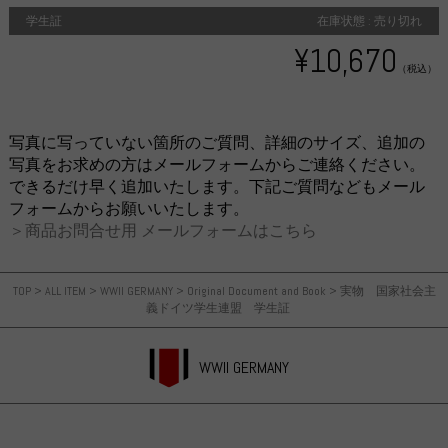
学生証
在庫状態 : 売り切れ
¥10,670
（税込）
写真に写っていない箇所のご質問、詳細のサイズ、追加の
写真をお求めの方はメールフォームからご連絡ください。
できるだけ早く追加いたします。下記ご質問などもメール
フォームからお願いいたします。
＞商品お問合せ用 メールフォームはこちら
TOP
>
ALL ITEM
>
WWII GERMANY
>
Original Document and Book
>
実物 国家社会主
義ドイツ学生連盟 学生証
WWII GERMANY