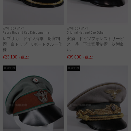
WWII GERMANY
WWII GERMANY
Repro Hat and Cap Kriegsmarine
Original Hat and Cap Other
レプリカ ドイツ海軍 尉官制
実物 ドイツフォレストサービ
帽 白トップ Uボートクルー仕
ス 兵・下士官用制帽 状態良
様
い...
¥23,100
¥99,000
（税込）
（税込）
売り切れ
売り切れ