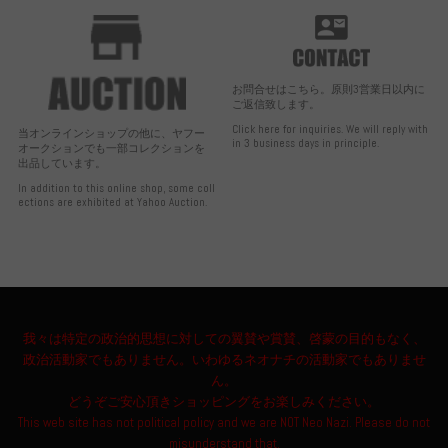
お問合せはこちら。原則3営業日以内に
ご返信致します。
Click here for inquiries. We will reply with
当オンラインショップの他に、ヤフー
in 3 business days in principle.
オークションでも一部コレクションを
出品しています。
In addition to this online shop, some coll
ections are exhibited at Yahoo Auction.
我々は特定の政治的思想に対しての翼賛や賞賛、啓蒙の目的もなく、
政治活動家でもありません。いわゆるネオナチの活動家でもありませ
ん。
どうぞご安心頂きショッピングをお楽しみください。
This web site has not political policy and we are NOT Neo Nazi. Please do not
misunderstand that.