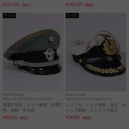
¥220,000
¥286,000
（税込）
（税込）
売り切れ
売り切れ
WWII GERMANY
WWII GERMANY
Repro Hat and Cap Police and other
Repro Hat and Cap Kriegsmarine
真贋不明品 ドイツ警察 所属不
レプリカ ドイツ海軍 佐官 白
明 制帽 中古品
トップ制帽 エイジング加工 ...
¥99,000
¥28,500
（税込）
（税込）