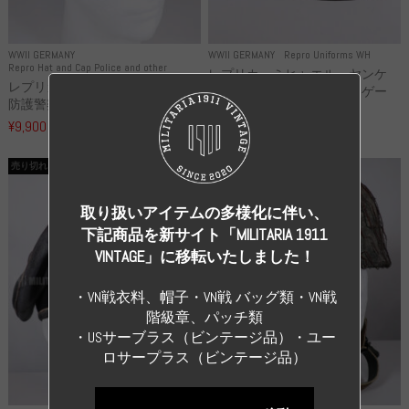
WWII GERMANY
WWII GERMANY
Repro Uniforms WH
Repro Hat and Cap Police and other
レプリカ ミヒャエル・ヤンケ
レプリカ ドイツ秩序警察 都市
製 国家元帥 ヘルマン・ゲー
防護警察 クラッシュキャップ...
リ...
¥9,900
（税込）
¥55,000
（税込）
売り切れ
売り切れ
取り扱いアイテムの多様化に伴い、
下記商品を新サイト「MILITARIA 1911
VINTAGE」に移転いたしました！
・VN戦衣料、帽子・VN戦 バッグ類・VN戦
階級章、パッチ類
・USサーブラス（ビンテージ品）・ユー
ロサープラス（ビンテージ品）