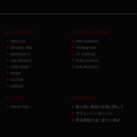
MAIN CONTENTS
HISTORY & CATEGORY
ABOUT US
WWII GERMANY
ORIGINAL ITEM
VIETNAM WAR
REPRODUCTS
US SURPLUS
OUR PRODUCT
EURO SURPLUS
USER GUIDE
OUR PRODUCTS
ORDER
AUCTION
CONTACT
HOT TOPIC
INFORMATION
PICKUP ITEM
取り扱い商品の仕様に関して
プライバシーポリシー
特定商取引法に基づく表記