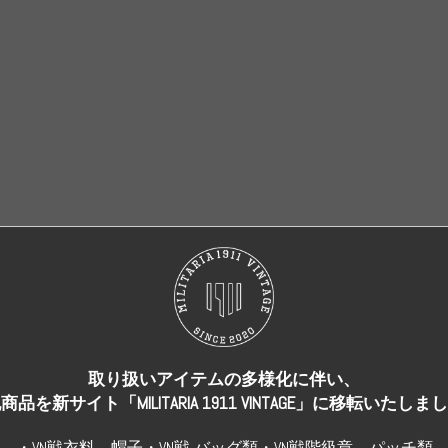
売り切れ
売り切れ
取り扱いアイテムの多様化に伴い、
商品を新サイト「MILITARIA 1911 VINTAGE」に移転いたしま
・VN戦衣料、帽子・VN戦 バッグ類・VN戦階級章、パッチ類