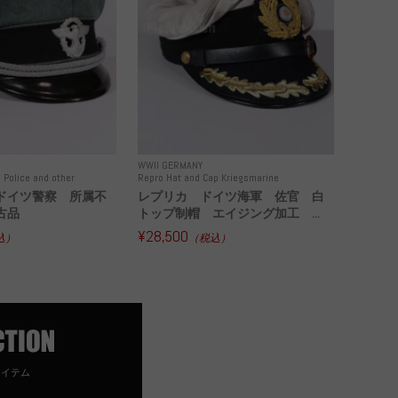
WWII GERMANY
 Police and other
Repro Hat and Cap Kriegsmarine
ドイツ警察 所属不
レプリカ ドイツ海軍 佐官 白
古品
トップ制帽 エイジング加工 ...
¥28,500
込）
（税込）
アイテム