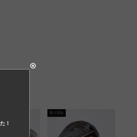
売り切れ
した！