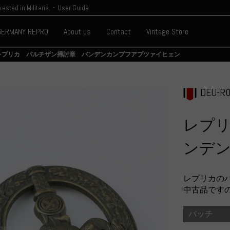
erested in Militaria.・User Guide
GERMANY REPRO
About us
Contact
Vintage Store
レプリカ パルチザン掃討章 バンデンカンプフアプツァイヒェン
DEU-R0
レプ
ンデ
レプリカの
中古品です
バッチ