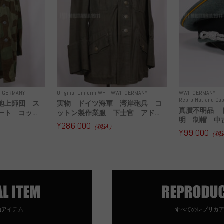
I GERMANY
Original Uniform WH
WWII GERMANY
WWII GERMANY
Repro Hat and Cap
地上師団 ス
実物 ドイツ海軍 湾岸砲兵 コ
真贋不明品 
ト コッ...
ットン製作業服 下士官 アド...
明 制帽 中
¥286,000
（税込）
¥99,000
（税
物アイテム
すべてのレプリカ