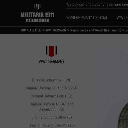
We buy sell and trade for everyone int
WWII GERMANY ORIGINAL
WWII 
TOP
>
ALL ITEM
>
WWII GERMANY
>
Repro Badge and Medal Heer and SS
>
WWII GERMANY
Original Uniform WH (20)
Original Uniform SS and WSS (4)
Original Uniform Police (3)
Original Uniform NSDAP and
Organization (6)
Original Uniform Other (0)
Original Hat and Cap WH (10)