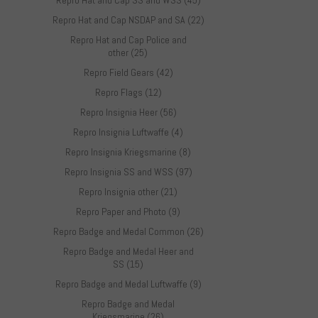
Repro Hat and Cap SS and WSS (45)
Repro Hat and Cap NSDAP and SA (22)
Repro Hat and Cap Police and
other (25)
Repro Field Gears (42)
Repro Flags (12)
Repro Insignia Heer (56)
Repro Insignia Luftwaffe (4)
Repro Insignia Kriegsmarine (8)
Repro Insignia SS and WSS (97)
Repro Insignia other (21)
Repro Paper and Photo (9)
Repro Badge and Medal Common (26)
Repro Badge and Medal Heer and
SS (15)
Repro Badge and Medal Luftwaffe (9)
Repro Badge and Medal
Kriegsmarine (26)