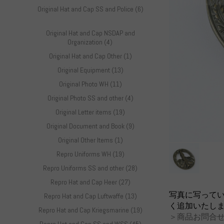
Original Hat and Cap SS and Police (6)
Original Hat and Cap NSDAP and
Organization (4)
Original Hat and Cap Other (1)
Original Equipment (13)
Original Photo WH (11)
Original Photo SS and other (4)
Original Letter items (19)
Original Document and Book (9)
Original Other Items (1)
Repro Uniforms WH (19)
Repro Uniforms SS and other (28)
Repro Hat and Cap Heer (27)
写真に写って
Repro Hat and Cap Luftwaffe (13)
く追加いたし
Repro Hat and Cap Kriegsmarine (19)
＞商品お問合せ