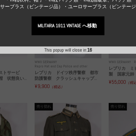
Sサーブラス（ビンテージ品）・ユーロサープラス（ビンテー
MILITARIA 1911 VINTAGE へ移動
This popup will close in:
15
WWII GERMANY
WWII GERMANY
R
Repro Hat and Cap Police and other
レプリカ ミ
ストサービ
レプリカ ドイツ秩序警察 都市
製 国家元帥 
 状態良い...
防護警察 クラッシュキャップ...
¥55,000
（税
¥9,900
（税込）
売り切れ
売り切れ