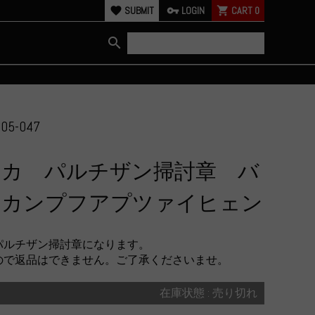
favorite
SUBMIT
vpn_key
LOGIN
shopping_cart
CART
0
search
05-047
リカ パルチザン掃討章 バ
ンカンプフアプツァイヒェン
パルチザン掃討章になります。
ので返品はできません。ご了承くださいませ。
在庫状態 : 売り切れ