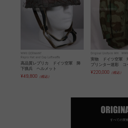
WWII GERMANY
Original Uniform WH
WWI
Repro Hat and Cap Luftwaffe
実物 ドイツ空軍 
高品質レプリカ ドイツ空軍 降
プリンター迷彩 コー
下猟兵 ヘルメット
¥220,000
（税込）
¥49,800
（税込）
すべての実