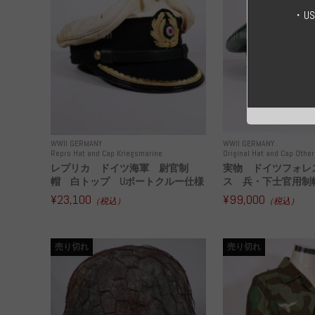
・U
WWII GERMANY
WWII GERMANY
Repro Hat and Cap Kriegsmarine
Original Hat and Cap Other
レプリカ ドイツ海軍 尉官制
実物 ドイツフォレ
帽 白トップ Uボートクルー仕様
ス 兵・下士官用制帽
¥23,100
¥99,000
（税込）
（税込）
売り切れ
売り切れ