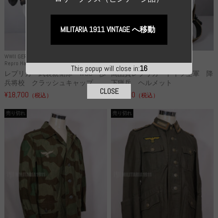
MILITARIA 1911 VINTAGE へ移動
WWII GERMANY
WWII GERMANY
Repro Hat and Cap SS and WSS
Repro Hat and Cap Luftwaffe
This popup will close in:
15
レプリカ 武装親衛隊 WSS 歩
高品質レプリカ ドイツ空軍 降
兵将校 クラッシュキャップ ...
下猟兵 ヘルメット
CLOSE
¥18,700
¥49,800
（税込）
（税込）
売り切れ
売り切れ