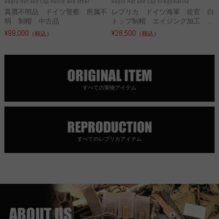
Repro Hat and Cap Police and other
Repro Hat and Cap Kriegsmarine
真贋不明品 ドイツ警察 所属不
レプリカ ドイツ海軍 佐官 白
明 制帽 中古品
トップ制帽 エイジング加工 ...
¥99,000
¥28,500
（税込）
（税込）
すべての実物アイテム
すべてのレプリカアイテム