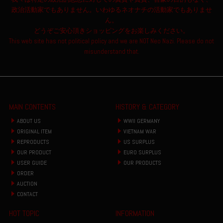
政治活動家でもありません。いわゆるネオナチの活動家でもありませ
ん。
どうぞご安心頂きショッピングをお楽しみください。
This web site has not political policy and we are NOT Neo Nazi. Please do not
misunderstand that.
MAIN CONTENTS
HISTORY & CATEGORY
ABOUT US
WWII GERMANY
ORIGINAL ITEM
VIETNAM WAR
REPRODUCTS
US SURPLUS
OUR PRODUCT
EURO SURPLUS
USER GUIDE
OUR PRODUCTS
ORDER
AUCTION
CONTACT
HOT TOPIC
INFORMATION