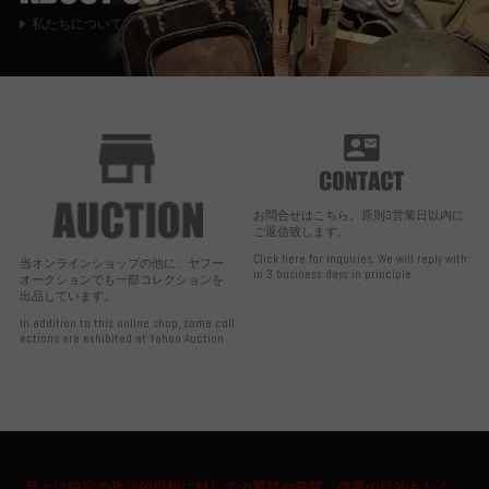
私たちについて
お問合せはこちら。原則3営業日以内に
ご返信致します。
Click here for inquiries. We will reply with
当オンラインショップの他に、ヤフー
in 3 business days in principle.
オークションでも一部コレクションを
出品しています。
In addition to this online shop, some coll
ections are exhibited at Yahoo Auction.
我々は特定の政治的思想に対しての翼賛や賞賛、啓蒙の目的もなく、