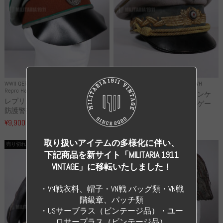
WWII GERMANY
WWII GERMANY
Repro Uniforms WH
Repro Hat and Cap Police and other
レプリカ ミヒャエル・ヤンケ
レプリカ ドイツ秩序警察 都市
製 国家元帥 ヘルマン・ゲー
防護警察 クラッシュキャップ...
リ...
¥9,900
（税込）
¥55,000
（税込）
取り扱いアイテムの多様化に伴い、
売り切れ
売り切れ
下記商品を新サイト「MILITARIA 1911
VINTAGE」に移転いたしました！
・VN戦衣料、帽子・VN戦 バッグ類・VN戦
階級章、パッチ類
・USサーブラス（ビンテージ品）・ユー
ロサープラス（ビンテージ品）