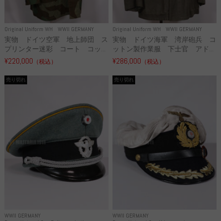
Original Uniform WH
WWII GERMANY
Original Uniform WH
WWII GERMANY
実物 ドイツ空軍 地上師団 ス
実物 ドイツ海軍 湾岸砲兵 コ
プリンター迷彩 コート コッ...
ットン製作業服 下士官 アド...
¥220,000
¥286,000
（税込）
（税込）
売り切れ
売り切れ
WWII GERMANY
WWII GERMANY