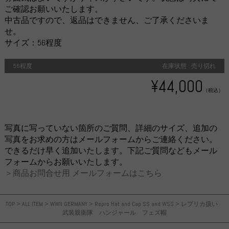
ご確認お願いいたします。
中古品ですので、返品はできません、ご了承くださいま
せ。
サイズ：56程度
56程度
在庫状態 : 売り切れ
¥44,000
（税込）
写真に写っていない箇所のご質問、詳細のサイズ、追加の
写真をお求めの方はメールフォームからご連絡ください。
できるだけ早く追加いたします。下記ご質問などもメール
フォームからお願いいたします。
＞商品お問合せ用 メールフォームはこちら
TOP
>
ALL ITEM
>
WWII GERMANY
>
Repro Hat and Cap SS and WSS
>
レプリカ扱い
武装親衛隊 ハンジャール フェズ帽