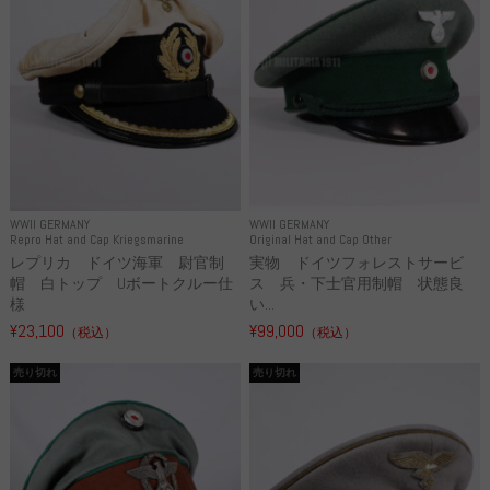
WWII GERMANY
WWII GERMANY
Repro Hat and Cap Kriegsmarine
Original Hat and Cap Other
レプリカ ドイツ海軍 尉官制
実物 ドイツフォレストサービ
帽 白トップ Uボートクルー仕
ス 兵・下士官用制帽 状態良
様
い...
¥23,100
¥99,000
（税込）
（税込）
売り切れ
売り切れ